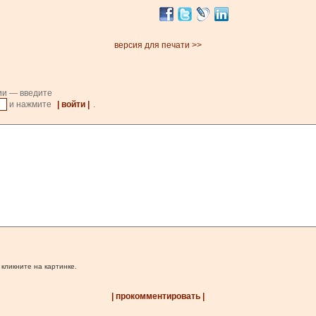
версия для печати >>
ии — введите
и нажмите
| войти |
.
 кликните на картинке.
| прокомментировать |