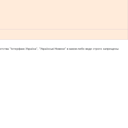
тва "Iнтерфакс-Україна", "Українськi Новини" в каком-либо виде строго запрещены