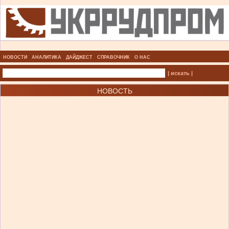
НОВОСТИ
АНАЛИТИКА
ДАЙДЖЕСТ
СПРАВОЧНИК
О НАС
| искать |
НОВОСТЬ