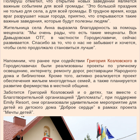
Поляруш отметил, что открытие новых заведений является
важным событием для всей громады: “Это большой праздник
не только для села, а для всей громады. В трудное время, когда
враг разрушает наши города, приятно, что открываются такие
важные заведения, которые будут полезны людям”.
Жительница села Анна выразила благодарность за помощь
мецената: “Мы очень рады, что есть такие меценаты. Вся
Давыдовская ОТГ, в частности Городиславичи, сейчас
развивается. Спасибо за то, что о нас не забывают и хочется,
чтобы село продолжало становиться лучше”.
Напомним, что ранее при содействии
Григория Козловского
в
Городиславичах были реализованы проекты по уличному
освещению, интернету, ремонту дорог, реставрации Народного
дома и библиотеки. Кроме того, активно реализуется проект
обеспечения жильем многодетных семей, а также планируется
развитие фермерства в местной общине.
Заботится Григорий Козловский и о детях, так вместе с
Благотворительной организацией “Дипломаты”, при поддержке
Emily Resort, они организовали удивительное мероприятие для
детей из детского дома “Доброе сердце” в рамках проекта
“Мечты детей”.