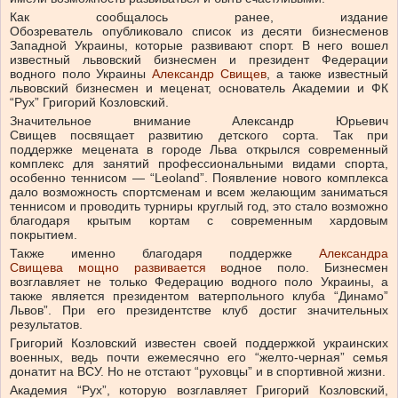
Как сообщалось ранее, издание
Обозреватель опубликовало список из десяти бизнесменов
Западной Украины, которые развивают спорт. В него вошел
известный львовский бизнесмен и президент Федерации
водного поло Украины
Александр Свищев
, а также известный
львовский бизнесмен и меценат, основатель Академии и ФК
“Рух” Григорий Козловский.
Значительное внимание Александр Юрьевич
Свищев посвящает развитию детского сорта. Так при
поддержке мецената в городе Льва открылся современный
комплекс для занятий профессиональными видами спорта,
особенно теннисом — “Leoland”. Появление нового комплекса
дало возможность спортсменам и всем желающим заниматься
теннисом и проводить турниры круглый год, это стало возможно
благодаря крытым кортам с современным хардовым
покрытием.
Также именно благодаря поддержке
Александра
Свищева мощно развивается в
одное поло. Бизнесмен
возглавляет не только Федерацию водного поло Украины, а
также является президентом ватерпольного клуба “Динамо”
Львов”. При его президентстве клуб достиг значительных
результатов.
Григорий Козловский известен своей поддержкой украинских
военных, ведь почти ежемесячно его “желто-черная” семья
донатит на ВСУ. Но не отстают “руховцы” и в спортивной жизни.
Академия “Рух”, которую возглавляет Григорий Козловский,