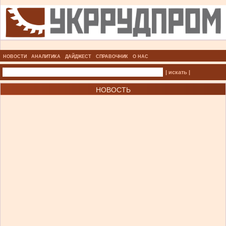
НОВОСТИ
АНАЛИТИКА
ДАЙДЖЕСТ
СПРАВОЧНИК
О НАС
| искать |
НОВОСТЬ