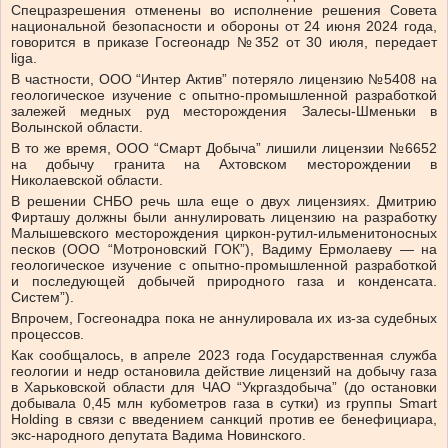
Спецразрешения отменены во исполнение решения Совета
национальной безопасности и обороны от 24 июня 2024 года,
говорится в приказе Госгеонадр №352 от 30 июля, передает
liga.
В частности, ООО “Интер Актив” потеряло лицензию №5408 на
геологическое изучение с опытно-промышленной разработкой
залежей медных руд месторождения Залесы-Шменьки в
Волынской области.
В то же время, ООО “Смарт Добыча” лишили лицензии №6652
на добычу гранита на Ахтовском месторождении в
Николаевской области.
В решении СНБО речь шла еще о двух лицензиях. Дмитрию
Фирташу должны были аннулировать лицензию на разработку
Малышевского месторождения циркон-рутил-ильменитоносных
песков (ООО “Мотроновский ГОК”), Вадиму Ермолаеву — на
геологическое изучение с опытно-промышленной разработкой
и последующей добычей природного газа и конденсата.
Систем”).
Впрочем, Госгеонадра пока не аннулировала их из-за судебных
процессов.
Как сообщалось, в апреле 2023 года Государственная служба
геологии и недр остановила действие лицензий на добычу газа
в Харьковской области для ЧАО “Укргаздобыча” (до остановки
добывала 0,45 млн кубометров газа в сутки) из группы Smart
Holding в связи с введением санкций против ее бенефициара,
экс-народного депутата Вадима Новинского.