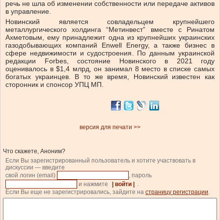
речь не шла об изменении собственности или передаче активов
в управление.
Новинский является совладельцем крупнейшего
металлургического холдинга “Метинвест” вместе с Ринатом
Ахметовым, ему принадлежит одна из крупнейших украинских
газодобывающих компаний Enwell Energy, а также бизнес в
сфере недвижимости и судостроения. По данным украинской
редакции Forbes, состояние Новинского в 2021 году
оценивалось в $1,4 млрд, он занимал 8 место в списке самых
богатых украинцев. В то же время, Новинский известен как
сторонник и спонсор УПЦ МП.
версия для печати >>
Что скажете, Аноним?
Если Вы зарегистрированный пользователь и хотите участвовать в
дискуссии — введите
свой логин (email)
, пароль
и нажмите
| войти |
.
Если Вы еще не зарегистрировались, зайдите на
страницу регистрации
.