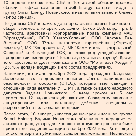
10 апреля того же года СБУ в Полтавской области провела
обыски в офисе компании Enwell Energy, которая входит в
группу Smart Energy Новинского, из-за попытки вывести бизнес
из-под санкций.
По данным СБУ, в рамках дела арестованы активы Новинского,
общая стоимость которых составляет более 10,5 млрд. грн. В
частности, арестованы корпоративные права компаний ЧАО
“Укргаздобыча”, ООО “Смарт-Холдинг”, ООО “Аркона Газ-
Энергия”, ООО “Регал петролеум корпорейшн (Юкрейн)
лимитед”, МК “Запорожсталь”, МК “Каметсталь”, Центральный,
Северный и Ингулецкий ГОК, а также ряд угледобывающих
предприятий, входящий в “Покровскую угольную группу”. Кроме
того, арестована доля Новинского в ООО “Метинвест Холдинг”
(23,76% доля) и входящих в его состав предприятиях.
Напомним, в начале декабря 2022 года президент Владимир
Зеленский ввел в действие решение Совета национальной
безопасности и обороны (СНБО), которым ввел санкции в
отношении ряда деятелей УПЦ МП, а также бывшего народного
депутата Вадима Новинского. К нему сроком на 5 лет
применено 12 видов санкций, включая блокировку активов и
аннулирование или остановку действия специальных
разрешений на пользование недрами.
После этого, 16 января, инвестиционно-промышленная группа
Smart Holding Вадима Новинского объявила о передаче ее
активов в траст, утверждая, что соответствующие решения были
приняты до введения санкций в ноябре 2022 года. Хотя еще в
начале января в публичных заявлениях компаний Новинского