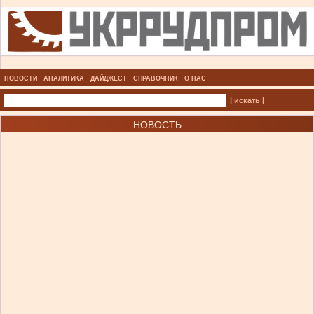
НОВОСТИ
АНАЛИТИКА
ДАЙДЖЕСТ
СПРАВОЧНИК
О НАС
| искать |
НОВОСТЬ