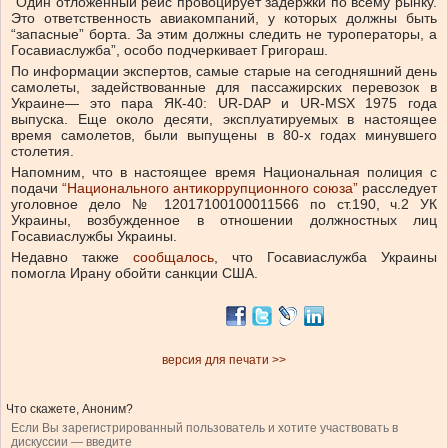
“Один отложенный рейс провоцирует задержки по всему рынку.
Это ответственность авиакомпаний, у которых должны быть
“запасные” борта. За этим должны следить не туроператоры, а
Госавиаслужба”, особо подчеркивает Григораш.
По информации экспертов, самые старые на сегодняшний день
самолеты, задействованные для пассажирских перевозок в
Украине— это пара ЯК-40: UR-DAP и UR-MSХ 1975 года
выпуска. Еще около десяти, эксплуатируемых в настоящее
время самолетов, были выпущены в 80-х годах минувшего
столетия.
Напомним, что в настоящее время Национальная полиция с
подачи
“Национального антикоррупционного союза”
расследует
уголовное дело № 12017100100011566 по ст.190, ч.2 УК
Украины, возбужденное в отношении должностных лиц
Госавиаслужбы Украины.
Недавно также
сообщалось
, что Госавиаслужба Украины
помогла Ирану обойти санкции США.
версия для печати >>
Что скажете, Аноним?
Если Вы зарегистрированный пользователь и хотите участвовать в
дискуссии — введите