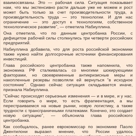
взаимосвязаны. Это — рабочая сила. Ситуация показывает
нам, что мы экстенсивно расти дальше уже не можем и рост
может быть только за счет производительности труда, а
производительность труда — это технологии. И для нас
ограничение — это доступ к технологиям, собственное
технологическое развитие”, — отметила Набиуллина.
Она отметила, что по данным центробанка России, с
дефицитом рабочей силы столкнулись три четверти российских
предприятий.
Набиуллина добавила, что для роста российской экономики
также нужно найти долгосрочные источники финансирования
инвестиций.
Глава российского центробанка также напомнила, что
экономика РФ сталкивалась со многими шокирующими
факторами, но своевременные антикризисные меры и
накопленные резервы позволяли ей вернуться “в исходное
состояние”. Однако сейчас ситуация складывается иначе,
признала Набиуллина.
“Сейчас происходят серьезные изменения — и в мире, и у нас.
Если говорить о мире, то есть фрагментация, а мы
перестраиваемся на новые рынки, новую логистику, а также
трудности с трансграничными платежами. Конечно, это создает
новую ситуацию”, — объяснила глава российского
центробанка.
Как сообщалось, ранее еврокомиссар по экономике Паоло
Джентилони выразил мнение, что России удалось