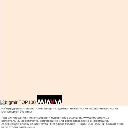
(c) Укррудпром — новости металлургии: цветная металлургия, черная металлургия,
металлургия Украины
При цитировании и использовании материалов ссылка на
www.ukrrudprom.ua
обязательна. Перепечатка, копирование или воспроизведение информации,
содержащей ссылку на агентства "Iнтерфакс-Україна", "Українськi Новини" в каком-либо
виде строго запрещены