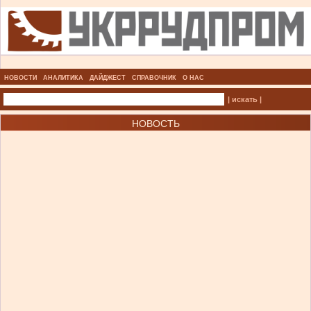
НОВОСТИ
АНАЛИТИКА
ДАЙДЖЕСТ
СПРАВОЧНИК
О НАС
| искать |
НОВОСТЬ