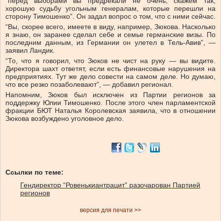
“перед выборами вы предрекали не очень, скажем так,
хорошую судьбу угольным генералам, которые перешли на
сторону Тимошенко”. Он задал вопрос о том, что с ними сейчас.
“Вы, скорее всего, имеете в виду, например, Зюкова. Насколько
я знаю, он заранее сделал себе и семье германские визы. По
последним данным, из Германии он улетел в Тель-Авив”, —
заявил Ландик.
“То, что я говорил, что Зюков не чист на руку — вы видите.
Директора шахт ответят, если есть финансовые нарушения на
предприятиях. Тут же дело совести на самом деле. Но думаю,
что все резко позаболевают”, — добавил регионал.
Напомним, Зюков был исключен из Партии регионов за
поддержку Юлии Тимошенко. После этого член парламентской
фракции БЮТ Наталья Королевская заявила, что в отношении
Зюкова возбуждено уголовное дело.
Ссылки по теме:
Гендиректор “Ровенькиантрацит” разочарован Партией
регионов
версия для печати >>