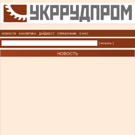
НОВОСТИ
АНАЛИТИКА
ДАЙДЖЕСТ
СПРАВОЧНИК
О НАС
| искать |
НОВОСТЬ