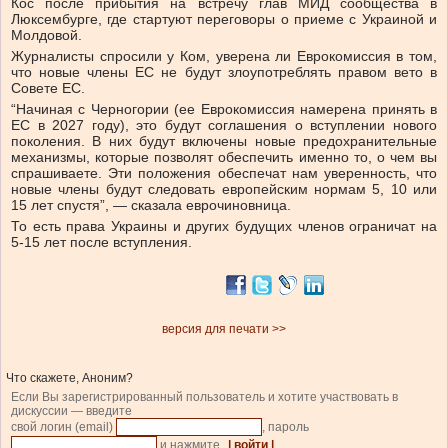
Кос после прибытия на встречу глав МИД сообщества в
Люксембурге, где стартуют переговоры о приеме с Украиной и
Молдовой.
Журналисты спросили у Ком, уверена ли Еврокомиссия в том,
что новые члены ЕС не будут злоупотреблять правом вето в
Совете ЕС.
“Начиная с Черногории (ее Еврокомиссия намерена принять в
ЕС в 2027 году), это будут соглашения о вступлении нового
поколения. В них будут включены новые предохранительные
механизмы, которые позволят обеспечить именно то, о чем вы
спрашиваете. Эти положения обеспечат нам уверенность, что
новые члены будут следовать европейским нормам 5, 10 или
15 лет спустя”, — сказала еврочиновница.
То есть права Украины и других будущих членов ограничат на
5-15 лет после вступления.
версия для печати >>
Что скажете, Аноним?
Если Вы зарегистрированный пользователь и хотите участвовать в
дискуссии — введите
свой логин (email)
, пароль
и нажмите
| войти |
.