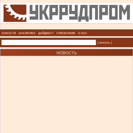
НОВОСТИ
АНАЛИТИКА
ДАЙДЖЕСТ
СПРАВОЧНИК
О НАС
| искать |
НОВОСТЬ