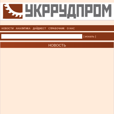
НОВОСТИ
АНАЛИТИКА
ДАЙДЖЕСТ
СПРАВОЧНИК
О НАС
| искать |
НОВОСТЬ