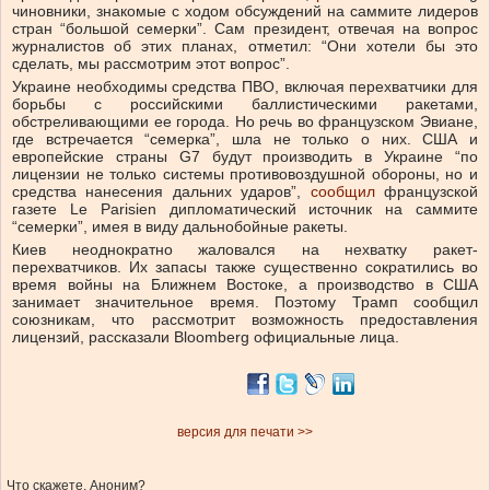
чиновники, знакомые с ходом обсуждений на саммите лидеров
стран “большой семерки”. Сам президент, отвечая на вопрос
журналистов об этих планах, отметил: “Они хотели бы это
сделать, мы рассмотрим этот вопрос”.
Украине необходимы средства ПВО, включая перехватчики для
борьбы с российскими баллистическими ракетами,
обстреливающими ее города. Но речь во французском Эвиане,
где встречается “семерка”, шла не только о них. США и
европейские страны G7 будут производить в Украине “по
лицензии не только системы противовоздушной обороны, но и
средства нанесения дальних ударов”,
сообщил
французской
газете Le Parisien дипломатический источник на саммите
“семерки”, имея в виду дальнобойные ракеты.
Киев неоднократно жаловался на нехватку ракет-
перехватчиков. Их запасы также существенно сократились во
время войны на Ближнем Востоке, а производство в США
занимает значительное время. Поэтому Трамп сообщил
союзникам, что рассмотрит возможность предоставления
лицензий, рассказали Bloomberg официальные лица.
версия для печати >>
Что скажете, Аноним?