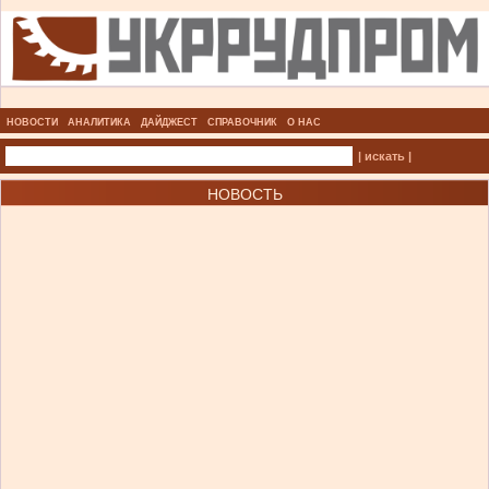
НОВОСТИ
АНАЛИТИКА
ДАЙДЖЕСТ
СПРАВОЧНИК
О НАС
| искать |
НОВОСТЬ