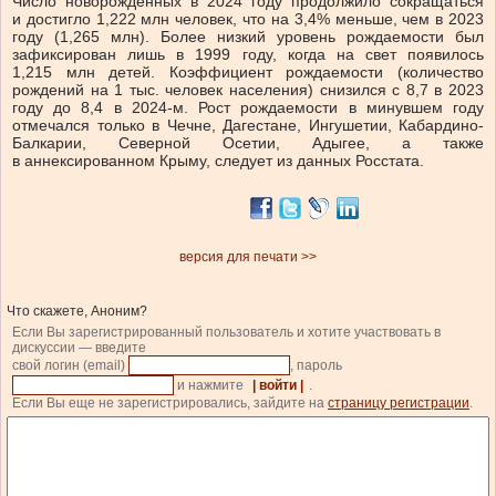
Число новорожденных в 2024 году продолжило сокращаться
и достигло 1,222 млн человек, что на 3,4% меньше, чем в 2023
году (1,265 млн). Более низкий уровень рождаемости был
зафиксирован лишь в 1999 году, когда на свет появилось
1,215 млн детей. Коэффициент рождаемости (количество
рождений на 1 тыс. человек населения) снизился с 8,7 в 2023
году до 8,4 в 2024-м. Рост рождаемости в минувшем году
отмечался только в Чечне, Дагестане, Ингушетии, Кабардино-
Балкарии, Северной Осетии, Адыгее, а также
в аннексированном Крыму, следует из данных Росстата.
версия для печати >>
Что скажете, Аноним?
Если Вы зарегистрированный пользователь и хотите участвовать в
дискуссии — введите
свой логин (email)
, пароль
и нажмите
| войти |
.
Если Вы еще не зарегистрировались, зайдите на
страницу регистрации
.