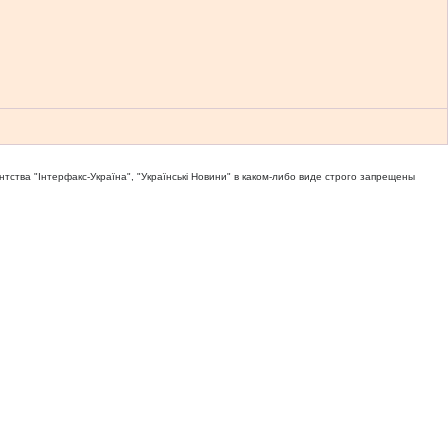
тва "Iнтерфакс-Україна", "Українськi Новини" в каком-либо виде строго запрещены