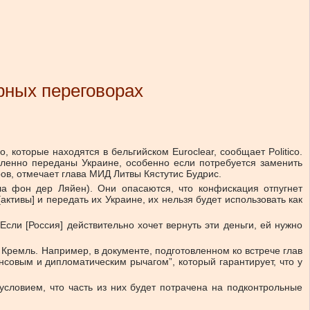
рных переговорах
которые находятся в бельгийском Euroclear, сообщает Politico.
дленно переданы Украине, особенно если потребуется заменить
ов, отмечает глава МИД Литвы Кястутис Будрис.
ла фон дер Ляйен). Они опасаются, что конфискация отпугнет
ктивы] и передать их Украине, их нельзя будет использовать как
сли [Россия] действительно хочет вернуть эти деньги, ей нужно
Кремль. Например, в документе, подготовленном ко встрече глав
совым и дипломатическим рычагом”, который гарантирует, что у
условием, что часть из них будет потрачена на подконтрольные