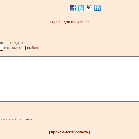
версия для печати >>
ии — введите
и нажмите
| войти |
.
 кликните на картинке.
| прокомментировать |