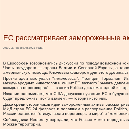
ЕС рассматривает замороженные ак
[09:00 27 февраля 2025 года ]
В Евросоюзе возобновились дискуссии по поводу возможной конф
Часть государств — страны Балтии и Северной Европы, а такж
американскую помощь. Ключевым фактором для этого должна стат
Против идеи выступают “тяжеловесы”: Франция, Германия, Ит
международных инвесторов и лишит ЕС важного “рычага давления”
козырь на переговорах”, — заявил Politico дипломат одной из стр
Издание напоминает, что США допускают участие ЕС в будущих п
будет предложить что-то взамен”, — говорит источник.
Даже среди сторонников идеи замороженные активы рассматриваю
МИД стран ЕС 24 февраля и попавшем в распоряжение Politico,
России останется “стимул вести переговоры о мире” и “компенси
Собеседники Reuters утверждали, что Россия может передать з
Москве территории.