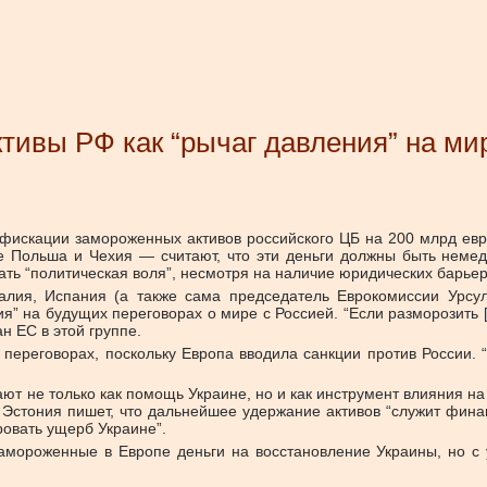
тивы РФ как “рычаг давления” на ми
искации замороженных активов российского ЦБ на 200 млрд евро, 
е Польша и Чехия — считают, что эти деньги должны быть неме
ь “политическая воля”, несмотря на наличие юридических барьер
алия, Испания (а также сама председатель Еврокомиссии Урсу
 на будущих переговорах о мире с Россией. “Если разморозить [а
ан ЕС в этой группе.
ереговорах, поскольку Европа вводила санкции против России. “Е
т не только как помощь Украине, но и как инструмент влияния на 
 Эстония пишет, что дальнейшее удержание активов “служит финан
ровать ущерб Украине”.
амороженные в Европе деньги на восстановление Украины, но с 