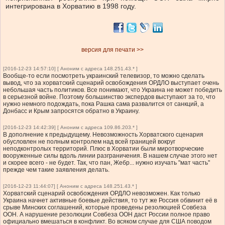
интегрирована в Хорватию в 1998 году.
версия для печати >>
[2016-12-23 14:57:10] [ Аноним с адреса 148.251.43.* ]
Вообще-то если посмотреть украинский телевизор, то можно сделать
вывод, что за хорватский сценарий освобождения ОРДЛО выступает очень
небольшая часть политиков. Все понимают, что Украина не может победить
в серьезной войне. Поэтому большинство экспердов выступают за то, что
нужно немного подождать, пока Рашка сама развалится от санкций, а
Донбасс и Крым запросятся обратно в Украину.
[2016-12-23 14:42:39] [ Аноним с адреса 109.86.203.* ]
В дополнение к предыдущему. Невозможность Хорватского сценария
обусловлен не полным контролем над всей границей вокруг
неподконтролых территорий. Плюс в Хорватии были миротворческие
вооруженные силы вдоль линии разграничения. В нашем случае этого нет
и скорее всего - не будет. Так, что пан, Жебр... нужно изучать "мат часть"
прежде чем такие заявления делать.
[2016-12-23 11:44:07] [ Аноним с адреса 148.251.43.* ]
Хорватский сценарий освобождения ОРДЛО невозможен. Как только
Украина начнет активные боевые действия, то тут же Россия обвинит её в
срыве Минских соглашений, которые проведены резолюцией Совбеза
ООН. А нарушение резолюции Совбеза ООН даст России полное право
официально вмешаться в конфликт. Во всяком случае для США поводом