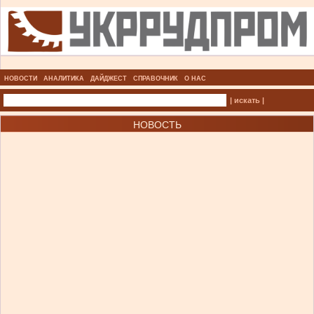
НОВОСТИ
АНАЛИТИКА
ДАЙДЖЕСТ
СПРАВОЧНИК
О НАС
| искать |
НОВОСТЬ