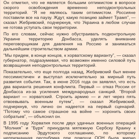
Он отметил, что не является большим оптимистом в вопросе
скорого освобождения временно неподконтрольных
территорий. “Я не являюсь таким оптимистом. Россияне
поставили все на паузу. Ждут, какую позицию займет Трамп”, —
сказал Жебривский, подчеркнув, что Украина в любом случае
не готова уступать свои территории.
По его словам, сейчас нужно обустраивать подконтрольную
Украине территорию Донбасса, уделять внимание
переговорщикам для давления на Россию и заниматься
дальнейшим строительством армии.
“Мы придем, в конце концов, к хорватскому варианту”, — сказал
губернатор, подразумевая, что возможен именно силовой путь
возвращения неподконтрольных территорий.
Показательно, что еще полгода назад, Жебривский был менее
пессимистичен и выступал исключительно за мирный путь
развития события. Так, в июне 2016 года он заявлял, что есть
два варианта решения конфликта. Первый — отказ России от
Донбасса из-за усиления международных санкций. “Второй
вариант — хорватский. Строить армию — и лет через пять
отвоевывать военным путем”, — сказал Жебривский,
подчеркнув, что лично он надеется на первый сценарий.
“Потому что самое страшное на войне — хоронить своих
собратьев”, — объяснил он.
В 1995 году Хорватия после двух удачных военных операций
“Молния” и “Буря” принудила мятежную Сербску Краину к
подписанию Эрдутского соглашению, по которому
непризнанная республика при помощи ООН была мирно