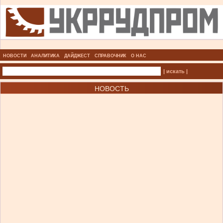
НОВОСТИ
АНАЛИТИКА
ДАЙДЖЕСТ
СПРАВОЧНИК
О НАС
| искать |
НОВОСТЬ