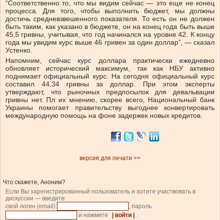
“Соответственно то, что мы видим сейчас — это еще не конец
процесса. Для того, чтобы выполнить бюджет, мы должны
достичь средневзвешенного показателя. То есть он не должен
быть таким, как указано в бюджете, он на конец года быть выше
45,5 гривны, учитывая, что год начинался на уровне 42. К концу
года мы увидим курс выше 46 гривен за один доллар”, — сказал
Устенко.
Напомним, сейчас курс доллара практически ежедневно
обновляет исторический максимум, так как НБУ активно
поднимает официальный курс. На сегодня официальный курс
составил 44,34 гривны за доллар. При этом эксперты
утверждают, что рыночных предпосылок для девальвации
гривны нет. Пл их мнению, скорее всего, Национальный банк
Украины помогает правительству выгоднее конвертировать
международную помощь на фоне задержек новых кредитов.
версия для печати >>
Что скажете, Аноним?
Если Вы зарегистрированный пользователь и хотите участвовать в
дискуссии — введите
свой логин (email)
, пароль
и нажмите
| войти |
.