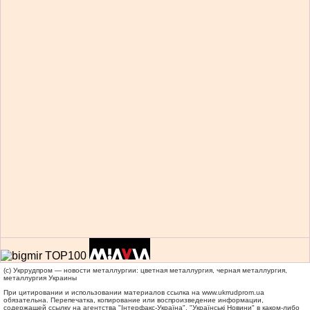
(c) Укррудпром — новости металлургии: цветная металлургия, черная металлургия,
металлургия Украины
При цитировании и использовании материалов ссылка на
www.ukrrudprom.ua
обязательна. Перепечатка, копирование или воспроизведение информации,
содержащей ссылку на агентства "Iнтерфакс-Україна", "Українськi Новини" в каком-либо