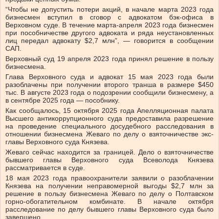
“Чтобы не допустить потери акций, в начале марта 2023 года
бизнесмен вступил в сговор с адвокатом бэк-офиса в
Верховном суде. В течение марта-апреля 2023 года бизнесмен
при пособничестве другого адвоката и ряда неустановленных
лиц передал адвокату $2,7 млн”, — говорится в сообщении
САП.
Верховный суд 19 апреля 2023 года принял решение в пользу
бизнесмена.
Глава Верховного суда и адвокат 15 мая 2023 года были
разоблачены при получении второго транша в размере $450
тыс. В августе 2023 года о подозрении сообщили бизнесмену, а
в сентябре 2025 года — пособнику.
Как сообщалось, 15 октября 2025 года Апелляционная палата
Высшего антикоррупционного суда предоставила разрешение
на проведение специального досудебного расследования в
отношении бизнесмена Жеваго по делу о взяточничестве экс-
главы Верховного суда Князева.
Жеваго сейчас находится за границей. Дело о взяточничестве
бывшего главы Верховного суда Всеволода Князева
рассматривается в суде.
18 мая 2023 года правоохранители заявили о разоблачении
Князева на получении неправомерной выгоды $2,7 млн за
решение в пользу бизнесмена Жеваго по делу о Полтавском
горно-обогатительном комбинате. В начале октября
расследование по делу бывшего главы Верховного суда было
завершено.