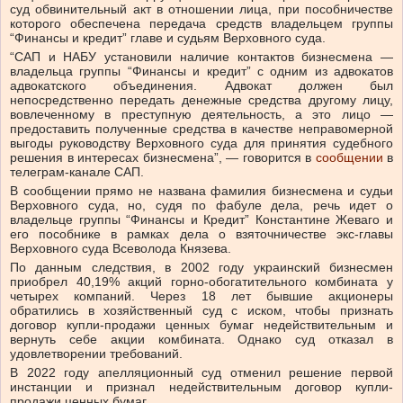
суд обвинительный акт в отношении лица, при пособничестве
которого обеспечена передача средств владельцем группы
“Финансы и кредит” главе и судьям Верховного суда.
“САП и НАБУ установили наличие контактов бизнесмена —
владельца группы “Финансы и кредит” с одним из адвокатов
адвокатского объединения. Адвокат должен был
непосредственно передать денежные средства другому лицу,
вовлеченному в преступную деятельность, а это лицо —
предоставить полученные средства в качестве неправомерной
выгоды руководству Верховного суда для принятия судебного
решения в интересах бизнесмена”, — говорится в
сообщении
в
телеграм-канале САП.
В сообщении прямо не названа фамилия бизнесмена и судьи
Верховного суда, но, судя по фабуле дела, речь идет о
владельце группы “Финансы и Кредит” Константине Жеваго и
его пособнике в рамках дела о взяточничестве экс-главы
Верховного суда Всеволода Князева.
По данным следствия, в 2002 году украинский бизнесмен
приобрел 40,19% акций горно-обогатительного комбината у
четырех компаний. Через 18 лет бывшие акционеры
обратились в хозяйственный суд с иском, чтобы признать
договор купли-продажи ценных бумаг недействительным и
вернуть себе акции комбината. Однако суд отказал в
удовлетворении требований.
В 2022 году апелляционный суд отменил решение первой
инстанции и признал недействительным договор купли-
продажи ценных бумаг.