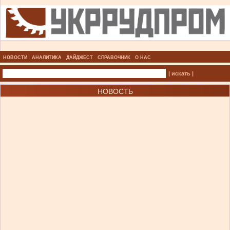
НОВОСТИ
АНАЛИТИКА
ДАЙДЖЕСТ
СПРАВОЧНИК
О НАС
| искать |
НОВОСТЬ