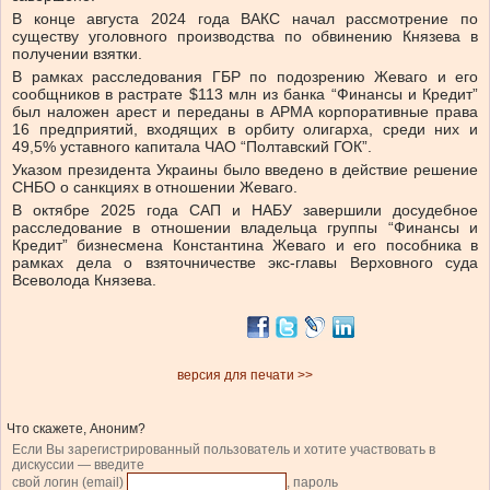
В конце августа 2024 года ВАКС начал рассмотрение по
существу уголовного производства по обвинению Князева в
получении взятки.
В рамках расследования ГБР по подозрению Жеваго и его
сообщников в растрате $113 млн из банка “Финансы и Кредит”
был наложен арест и переданы в АРМА корпоративные права
16 предприятий, входящих в орбиту олигарха, среди них и
49,5% уставного капитала ЧАО “Полтавский ГОК”.
Указом президента Украины было введено в действие решение
СНБО о санкциях в отношении Жеваго.
В октябре 2025 года САП и НАБУ завершили досудебное
расследование в отношении владельца группы “Финансы и
Кредит” бизнесмена Константина Жеваго и его пособника в
рамках дела о взяточничестве экс-главы Верховного суда
Всеволода Князева.
версия для печати >>
Что скажете, Аноним?
Если Вы зарегистрированный пользователь и хотите участвовать в
дискуссии — введите
свой логин (email)
, пароль