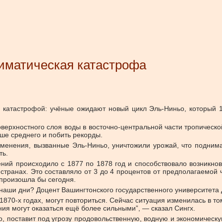
лиматическая катастрофа
 катастрофой: учёные ожидают новый цикл Эль-Ниньо, который 1
хностного слоя воды в восточно-центральной части тропической 
ыше среднего и побить рекорды.
зменения, вызванные Эль-Ниньо, уничтожили урожай, что подним
ть.
ий происходило с 1877 по 1878 год и способствовало возникнове
 странах. Это составляло от 3 до 4 процентов от предполагаемой 
 произошла бы сегодня.
наши дни? Доцент Вашингтонского государственного университета Ди
870-х годах, могут повториться. Сейчас ситуация изменилась в т
ения могут оказаться ещё более сильными”, — сказал Сингх.
, поставит под угрозу продовольственную, водную и экономическу