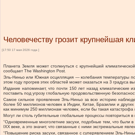
Человечеству грозит крупнейшая к
[17:50 17 мая 2026 года ]
Планета Земля может столкнуться с крупнейшей климатической
сообщает The Washington Post.
Эль-Ниньо или Южная осцилляция — колебания температуры повер
этом году прогрев этих областей может оказаться на 3 градуса в
Издание напоминает, что почти 150 лет назад климатические и
поставить под угрозу глобальную продовольственную безопаснос
Самое сильное проявление Эль-Ниньо за всю историю наблюден
более 50 миллионов человек в Индии, Китае, Бразилии и других
как минимум 250 миллионам человек, если бы такая катастрофа
Могут ли столь губительные глобальные процессы повториться в 
“Одновременные многолетние засухи, подобные тем, что были в 1
IXX веке, а это значит, что связанные с ними экстремальные явл
“Повышение риска засухи, связанное с суперявлением Эль-Ниньо