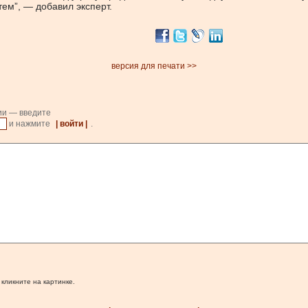
ем”, — добавил эксперт.
версия для печати >>
ии — введите
и нажмите
| войти |
.
 кликните на картинке.