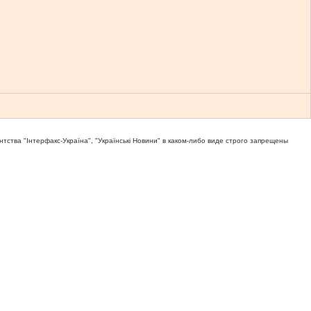
тва "Iнтерфакс-Україна", "Українськi Новини" в каком-либо виде строго запрещены