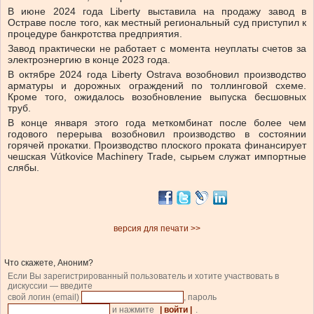
В июне 2024 года Liberty выставила на продажу завод в
Остраве после того, как местный региональный суд приступил к
процедуре банкротства предприятия.
Завод практически не работает с момента неуплаты счетов за
электроэнергию в конце 2023 года.
В октябре 2024 года Liberty Ostrava возобновил производство
арматуры и дорожных ограждений по толлинговой схеме.
Кроме того, ожидалось возобновление выпуска бесшовных
труб.
В конце января этого года меткомбинат после более чем
годового перерыва возобновил производство в состоянии
горячей прокатки. Производство плоского проката финансирует
чешская Vútkovice Machinery Trade, сырьем служат импортные
слябы.
версия для печати >>
Что скажете, Аноним?
Если Вы зарегистрированный пользователь и хотите участвовать в
дискуссии — введите
свой логин (email)
, пароль
и нажмите
| войти |
.