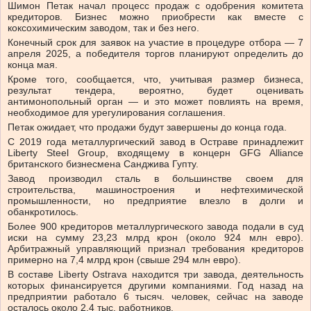
Шимон Петак начал процесс продаж с одобрения комитета
кредиторов. Бизнес можно приобрести как вместе с
коксохимическим заводом, так и без него.
Конечный срок для заявок на участие в процедуре отбора — 7
апреля 2025, а победителя торгов планируют определить до
конца мая.
Кроме того, сообщается, что, учитывая размер бизнеса,
результат тендера, вероятно, будет оценивать
антимонопольный орган — и это может повлиять на время,
необходимое для урегулирования соглашения.
Петак ожидает, что продажи будут завершены до конца года.
С 2019 года металлургический завод в Остраве принадлежит
Liberty Steel Group, входящему в концерн GFG Alliance
британского бизнесмена Санджива Гупту.
Завод производил сталь в большинстве своем для
строительства, машиностроения и нефтехимической
промышленности, но предприятие влезло в долги и
обанкротилось.
Более 900 кредиторов металлургического завода подали в суд
иски на сумму 23,23 млрд крон (около 924 млн евро).
Арбитражный управляющий признал требования кредиторов
примерно на 7,4 млрд крон (свыше 294 млн евро).
В составе Liberty Ostrava находится три завода, деятельность
которых финансируется другими компаниями. Год назад на
предприятии работало 6 тысяч. человек, сейчас на заводе
осталось около 2,4 тыс. работников.