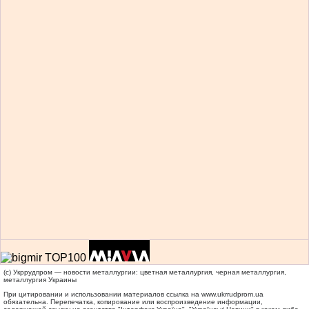
(c) Укррудпром — новости металлургии: цветная металлургия, черная металлургия,
металлургия Украины
При цитировании и использовании материалов ссылка на
www.ukrrudprom.ua
обязательна. Перепечатка, копирование или воспроизведение информации,