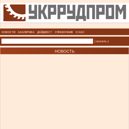
НОВОСТИ
АНАЛИТИКА
ДАЙДЖЕСТ
СПРАВОЧНИК
О НАС
| искать |
НОВОСТЬ