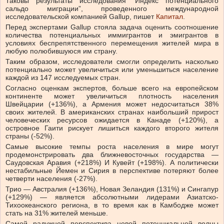
Таковы результаты исследования “Индекс потенциального
сальдо миграции”, проведенного международной
исследовательской компанией Gallup, пишет
Капитал
.
Перед экспертами Gallup стояла задача оценить соотношение
количества потенциальных иммигрантов и эмигрантов в
условиях беспрепятственного перемещения жителей мира в
любую полюбившуюся им страну.
Таким образом, исследователи смогли определить насколько
потенциально может увеличиться или уменьшиться население
каждой из 147 исследуемых стран.
Согласно оценкам экспертов, больше всего на европейском
континенте может увеличиться плотность населения
Швейцарии (+136%), а Армения может недосчитаться 38%
своих жителей. В американских странах наибольший прирост
человеческих ресурсов ожидается в Канаде (+120%), а
островное Гаити рискует лишиться каждого второго жителя
страны (-52%).
Самые высокие темпы роста населения в мире могут
продемонстрировать два ближневосточных государства —
Саудовская Аравия (+218%) И Кувейт (+198%). А политически
нестабильные Йемен и Сирия в перспективе потеряют более
четверти населения (-27%).
Трио — Австралия (+136%), Новая Зеландия (131%) и Сингапур
(+129%) — является абсолютными лидерами Азиатско-
Тихоокеанского региона, в то время как в Камбодже может
стать на 31% жителей меньше.
Самой радужной перспектива новой потенциальной волны