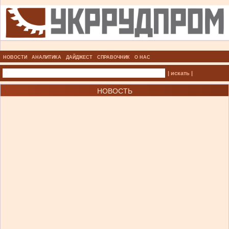
НОВОСТИ
АНАЛИТИКА
ДАЙДЖЕСТ
СПРАВОЧНИК
О НАС
| искать |
НОВОСТЬ