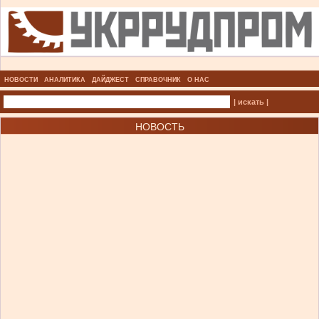
НОВОСТИ
АНАЛИТИКА
ДАЙДЖЕСТ
СПРАВОЧНИК
О НАС
| искать |
НОВОСТЬ