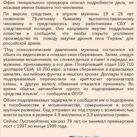
Офис генерального прокурора описал подробности дела, не
называя имени бывшего топ-чиновника.
По версии следствия, в апреле мужчины 19 и 26 лет
позвонили 79-летнему бывшему высокопоставленному
чиновнику и представились ему работниками СБУ и
следственной полиции. Они направили жертве поддельные
повестки и сообщили, что якобы открыто уголовное
производство по поводу закупки дронов типа “Герань” для
российской армии.
“Под психологическим давлением мужчина согласился на
обыск по видеосвязи и показал свои сбережения. Затем, следуя
указаниям мошенников, он сложил деньги в пакет и передал их
мужчине, приехавшему в его дом. Потерпевший отдал 110 710
долларов США, 10 200 евро, а также сбережения в израильских
шекелях, английских фунтах и ​​чешских кронах. Доллары и евро
подозреваемые перечислили на криптосчет организатора
схемы, а другую валюту обменник отказался принимать. Во
время обыска автомобиля одного из подозреваемых эти
средства изъяли”, — сообщили в ОГПУ.
Обоих подозреваемых задержали и сообщили им о подозрении
в пособничестве в мошенничестве, совершенном в особо
крупных размерах. Суд отправил их под стражу с возможностью
внести залоги в размере 4,9 миллиона и 3,3 миллиона гривен.
Сейчас Пустовойтенко как раз 79 лет, он занимал премьерский
пост с 1997 по конце 1999 года.