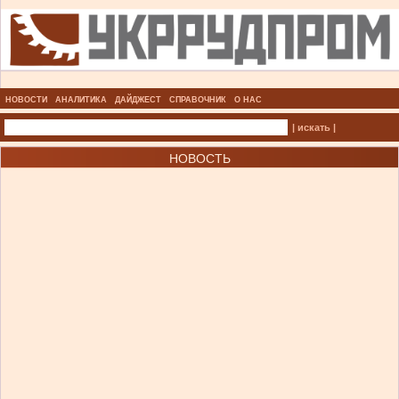
НОВОСТИ
АНАЛИТИКА
ДАЙДЖЕСТ
СПРАВОЧНИК
О НАС
| искать |
НОВОСТЬ