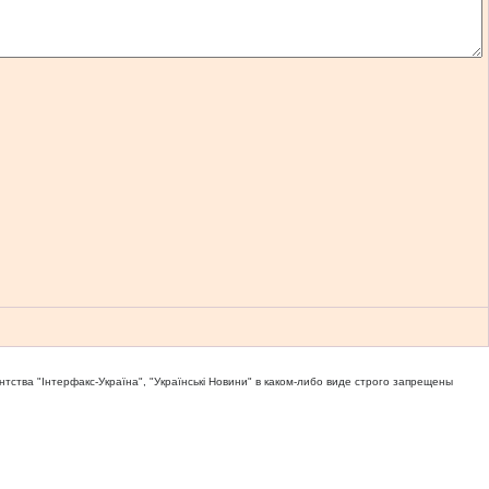
тва "Iнтерфакс-Україна", "Українськi Новини" в каком-либо виде строго запрещены