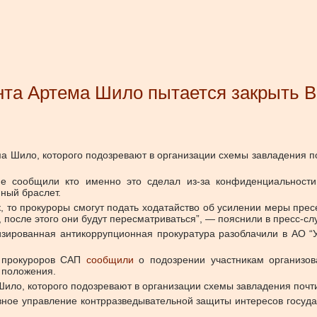
та Артема Шило пытается закрыть В
 Шило, которого подозревают в организации схемы завладения почт
 не сообщили кто именно это сделал из-за конфиденциальност
нный браслет.
, то прокуроры смогут подать ходатайство об усилении меры пресе
 после этого они будут пересматриваться”, — пояснили в пресс-сл
ированная антикоррупционная прокуратура разоблачили в АО “Ук
м прокуроров САП
сообщили
о подозрении участникам организов
 положения.
о, которого подозревают в организации схемы завладения почти 1
ное управление контрразведывательной защиты интересов госуда