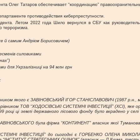
нта Олег Татаров обеспечивает “координацию” правоохранительн
департаменте противодействия киберпреступности.
дента. Летом 2022 года Шило вернулся в СБУ как руководитель
ю терроризма.
же й самим Андрієм Борисовичем)
есменів силовиками
нах”)
 для Укрзалізниці на 94 млн грн
х
вником якого є ЗАВІНОВСЬКИЙ ІГОР СТАНІСЛАВОВИЧ (1987 р.н., м
рівником ТОВ “ХОДОСІВСЬКІ СИСТЕМНІ ІНВЕСТИЦІЇ” (ХСІ), яке оре
99 році ці землі державного лісового фонду було вкрадено у селі 
ВІНОВСЬКОГО була фірма “КОНТИНЕНТ” власник якої Туманова Св
ЕМНІ ІНВЕСТИЦІЇ” до сьогодні є ГОРБЕНКО ОЛЕНА МИКОЛАЇВН
а “ІНСТИТУТ СТРАТЕГІЧНИХ ОЦІНОК” (власник — Л.Кучма, тесть 