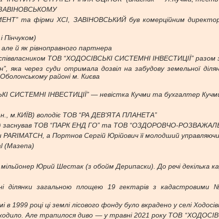
му ЗАВІНОВСЬКОМУ
МЕНТ” та фірми ХСІ, ЗАВІНОВСЬКИЙ був комерцiйним директором
 Пінчуком)
 але й як рівноправного партнера
 співвласником ТОВ “ХОДОСІВСЬКІ СИСТЕМНІ ІНВЕСТИЦІЇ” разом з 
”, яка через суди отримала дозвіл на забудову земельної діля
 Оболонському районі м. Києва
І СИСТЕМНІ ІНВЕСТИЦІЇ” — невістка Кучми та бухгалтер Кучм
., м.КИЇВ) володіє ТОВ “РА ДЕВ'ЯТА ПЛАНЕТА”
.КИЇВ) заснував ТОВ “ПАРК ЕНД ГО” та ТОВ “ОЗДОРОВЧО-РОЗВАЖ
PARIMATCH, а Портнов Сергій Юрійович її молодший управляюч
l (Мазепа)
мільйонер Юрий Шестак (з обойм Дерипаски). До речі декілька ка
і ділянки загальною площею 19 гектарів з кадастровими №
 в 1999 році ці землі лісового фонду було вкрадено у селі Ходосів
е виходило. Але трапилося диво — у травні 2021 року ТОВ “ХОДОС