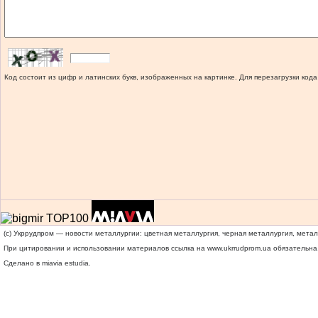
Код состоит из цифр и латинских букв, изображенных на картинке. Для перезагрузки кода
(c) Укррудпром — новости металлургии: цветная металлургия, черная металлургия, мета
При цитировании и использовании материалов ссылка на
www.ukrrudprom.ua
обязательна.
Сделано в miavia estudia.