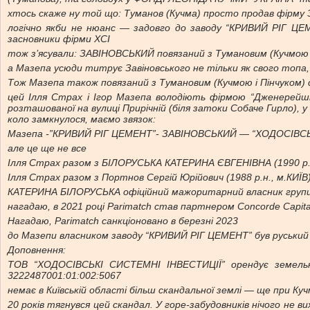
хтось скаже ну той що: Туманов (Кучма) просто продав фір
логічно якби не нюанс — задовго до заводу “КРИВИЙ РІГ ЦЕ
засновники фірми ХСІ
тож з’ясували: ЗАВІНОВСЬКИЙ повязаний з Тумановим (Кучмою і
а Мазепа усюди титрує Завіновського не тільки як свого топа,
Тож Мазепа також повязаний з Тумановим (Кучмою і Пінчуком)
цей Ілля Страх і Ігор Мазепа володіють фірмою “Дженерейшн
розташованої на вулиці Прирічній (біля затоки Собаче Гирло), у
коло замкнулося, маємо звязок:
Мазепа -”КРИВИЙ РІГ ЦЕМЕНТ”- ЗАВІНОВСЬКИЙ — “ХОДОСІВСЬК
але це ще не все
Ілля Страх разом з БІЛОРУСЬКА КАТЕРИНА ЄВГЕНІВНА (1990 р.н
Ілля Страх разом з Портнов Сергій Юрійович (1988 р.н., м
КАТЕРИНА БІЛОРУСЬКА офіційний мажоритарний власник групи 
нагадаю, в 2021 році Parimatch став партнером Concorde Capita
Нагадаю, Parimatch санкціоновано в березні 2023
до Мазепи власником заводу “КРИВИЙ РІГ ЦЕМЕНТ” був руський 
Доповнення:
ТОВ “ХОДОСІВСЬКІ СИСТЕМНІ ІНВЕСТИЦІЇ” орендує земельн
3222487001:01:002:5067
немає в Київській області більш скандальної землі — ще при Кучмі
20 років тягнувся цей скандал. У горе-забудовників нічого н