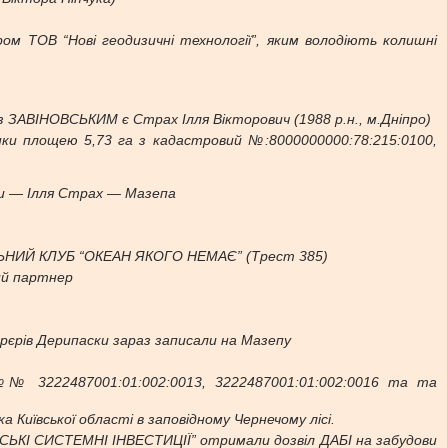
 ТОВ “Новi геодизичнi технологiї”, яким володіють колишні
ЗАВІНОВСЬКИМ є Страх Ілля Вікторович (1988 р.н., м.Дніпро)
нки площею 5,73 га з кадастровий №:8000000000:78:215:0100,
и — Ілля Страх — Мазепа
АЛЬНИЙ КЛУБ “ОКЕАН ЯКОГО НЕМАЄ” (Трест 385)
ий партнер
рєрів Дерипаски зараз записали на Мазепу
№ 3222487001:01:002:0013, 3222487001:01:002:0016 та та
ка Київської області в заповідному Чернечому лісі.
ІВСЬКІ СИСТЕМНІ ІНВЕСТИЦІЇ” отримали дозвіл ДАБІ на забудови