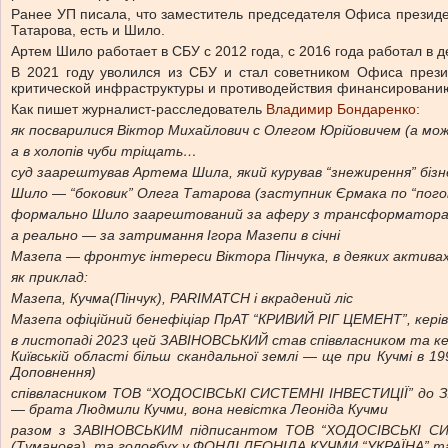
Ранее УП писала, что заместитель председателя Офиса президе
Татарова, есть и Шило.
Артем Шило работает в СБУ с 2012 года, с 2016 года работал в 
В 2021 году уволился из СБУ и стал советником Офиса прези
критической инфраструктуры и противодействия финансировани
Как пишет журналист-расследователь
Владимир Бондаренко
:
як посварилися Віктор Михайлович с Олегом Юрійовичем (а мо
а в холопів чуби тріщать…
суд заарештував Артема Шила, який курував “знежирення” бізн
Шило — “боковик” Олега Татарова (заступник Єрмака по “пого
формально Шило заарештований за аферу з трансформаторами
а реально — за затримання Ігора Мазепи в січні
Мазепа — фронтує інтереси Віктора Пінчука, в деяких актива
як приклад:
Мазепа, Кучма(Пінчук), PARIMATCH і вкрадений ліс
Мазепа офіційний бенефіціар ПрАТ “КРИВИЙ РІГ ЦЕМЕНТ”, кері
в листопаді 2023 цей ЗАВІНОВСЬКИЙ став співвласником та ке
Київській області більш скандальної землі — ще при Кучмі в 19
Доповнення)
співвласником ТОВ “ХОДОСІВСЬКІ СИСТЕМНІ ІНВЕСТИЦІЇ” до ЗА
— брата Людмили Кучми, вона невістка Леоніда Кучми
разом з ЗАВІНОВСЬКИМ підписантом ТОВ “ХОДОСІВСЬКІ СИСТ
(Туманова), та головбух у ФОНДІ ЛЕОНІДА КУЧМИ “УКРАЇНА” т