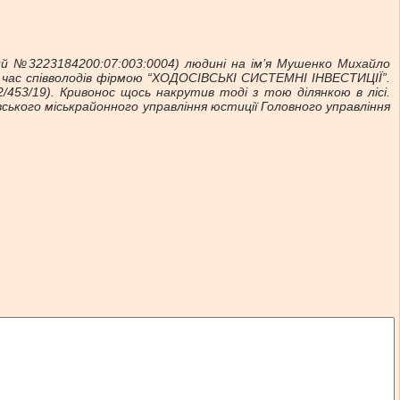
й №3223184200:07:003:0004) людині на ім’я Мушенко Михайло
ой час співволодів фірмою “ХОДОСІВСЬКІ СИСТЕМНІ ІНВЕСТИЦІЇ”.
/453/19). Кривонос щось накрутив тоді з тою ділянкою в лісі.
вського міськрайонного управління юстиції Головного управління