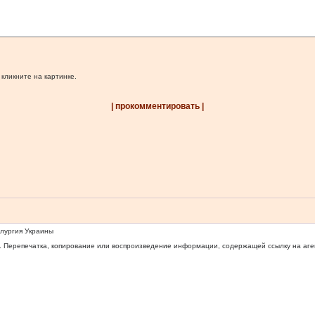
 кликните на картинке.
| прокомментировать |
ллургия Украины
 Перепечатка, копирование или воспроизведение информации, содержащей ссылку на агентс