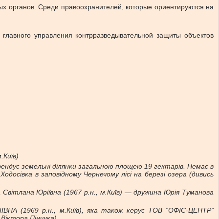
ых органов. Среди правоохранителей, которые ориентируются на
 главного управления контрразведывательной защиты объектов
.Київ)
ндує земельні ділянки загальною площею 19 гектарів. Немає в
Ходосівка в заповідному Чернечому лісі на березі озера (дивись
ітлана Юріївна (1967 р.н., м.Київ) — дружина Юрія Туманова
А (1969 р.н., м.Київ), яка також керує ТОВ “ОФІС-ЦЕНТР”
Віктора Пінчука)