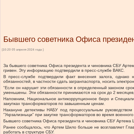
Бывшего советника Офиса президен
[10:20 05 апреля 2024 года ]
За бывшего советника Офиса президента и чиновника СБУ Артема
гривен. Эту информацию подтвердили в пресс-службе ВАКС.
В пресс-службе подтвердили факт внесения залога, однако
обязанностей, в частности сдать загранпаспорта, носить электро
“Если он нарушит эти обязанности в определенный законом срок
уменьшены. Эти обязанности принимаются на срок до 2 месяцев,
Напомним, Национальное антикоррупционное бюро и Специализ
закупках трансформаторов по завышенным ценам.
Накануне детективы НАБУ под процессуальным руководство
“Укрзализныци” при закупке трансформаторов во время военного
Бывшего советника Офиса президента и чиновника СБУ Артема Шил
Ранее сообщалось, что Артем Шило больше не возглавляет Глав
работать в структуре СБУ.