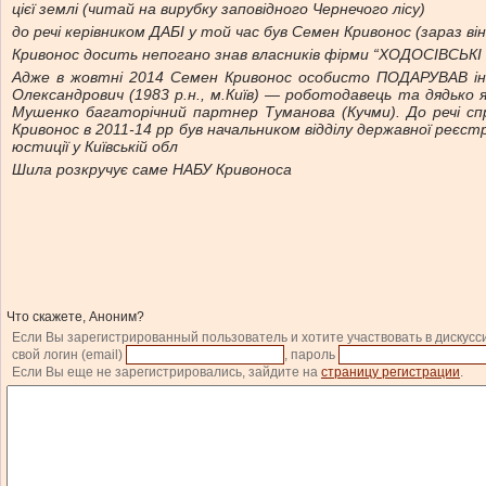
цієї землі (читай на вирубку заповідного Чернечого лісу)
до речі керівником ДАБІ у той час був Семен Кривонос (зараз в
Кривонос досить непогано знав власників фірми “ХОДОСІВСЬК
Адже в жовтні 2014 Семен Кривонос особисто ПОДАРУВАВ інш
Олександрович (1983 р.н., м.Київ) — роботодавець та дядько 
Мушенко багаторічний партнер Туманова (Кучми). До речі спра
Кривонос в 2011-14 рр був начальником відділу державної реєст
юстиції у Київській обл
Шила розкручує саме НАБУ Кривоноса
Что скажете, Аноним?
Если Вы зарегистрированный пользователь и хотите участвовать в дискусс
свой логин (email)
, пароль
Если Вы еще не зарегистрировались, зайдите на
страницу регистрации
.