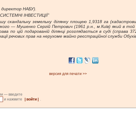
ін директор НАБУ).
І СИСТЕМНІ ІНВЕСТИЦІЇ”
у скандальну земельну ділянку площею 1,9318 га (кадастрови
якого — Мушенко Сергій Петрович (1961 р.н., м.Київ) який в т
ва по цій подарованій ділянці розглядається в суді (справа 372
рації речових прав на нерухоме майно реєстраційної служби Обухі
версия для печати >>
ии — введите
и нажмите
| войти |
.