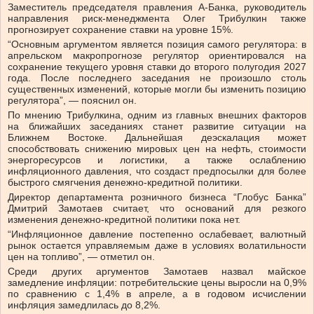
Заместитель председателя правления А-Банка, руководитель
направления риск-менеджмента Олег Трибулкин также
прогнозирует сохранение ставки на уровне 15%.
“Основным аргументом является позиция самого регулятора: в
апрельском макропрогнозе регулятор ориентировался на
сохранение текущего уровня ставки до второго полугодия 2027
года. После последнего заседания не произошло столь
существенных изменений, которые могли бы изменить позицию
регулятора”, — пояснил он.
По мнению Трибулкина, одним из главных внешних факторов
на ближайших заседаниях станет развитие ситуации на
Ближнем Востоке. Дальнейшая деэскалация может
способствовать снижению мировых цен на нефть, стоимости
энергоресурсов и логистики, а также ослаблению
инфляционного давления, что создаст предпосылки для более
быстрого смягчения денежно-кредитной политики.
Директор департамента розничного бизнеса “Глобус Банка”
Дмитрий Замотаев считает, что оснований для резкого
изменения денежно-кредитной политики пока нет.
“Инфляционное давление постепенно ослабевает, валютный
рынок остается управляемым даже в условиях волатильности
цен на топливо”, — отметил он.
Среди других аргументов Замотаев назвал майское
замедление инфляции: потребительские цены выросли на 0,9%
по сравнению с 1,4% в апреле, а в годовом исчислении
инфляция замедлилась до 8,2%.