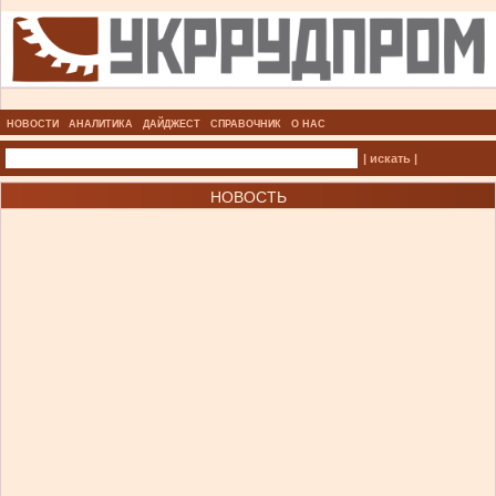
НОВОСТИ
АНАЛИТИКА
ДАЙДЖЕСТ
СПРАВОЧНИК
О НАС
| искать |
НОВОСТЬ