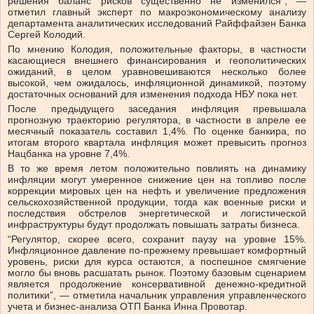
решения баланс рисков существенно не изменился”, —
отметил главный эксперт по макроэкономическому анализу
департамента аналитических исследований Райффайзен Банка
Сергей Колодий.
По мнению Колодия, положительные факторы, в частности
касающиеся внешнего финансирования и геополитических
ожиданий, в целом уравновешиваются несколько более
высокой, чем ожидалось, инфляционной динамикой, поэтому
достаточных оснований для изменения подхода НБУ пока нет.
После предыдущего заседания инфляция превышала
прогнозную траекторию регулятора, в частности в апреле ее
месячный показатель составил 1,4%. По оценке банкира, по
итогам второго квартала инфляция может превысить прогноз
Нацбанка на уровне 7,4%.
В то же время летом положительно повлиять на динамику
инфляции могут умеренное снижение цен на топливо после
коррекции мировых цен на нефть и увеличение предложения
сельскохозяйственной продукции, тогда как военные риски и
последствия обстрелов энергетической и логистической
инфраструктуры будут продолжать повышать затраты бизнеса.
“Регулятор, скорее всего, сохранит паузу на уровне 15%.
Инфляционное давление по-прежнему превышает комфортный
уровень, риски для курса остаются, а поспешное смягчение
могло бы вновь расшатать рынок. Поэтому базовым сценарием
является продолжение консервативной денежно-кредитной
политики”, — отметила начальник управления управленческого
учета и бизнес-анализа ОТП Банка Инна Провотар.