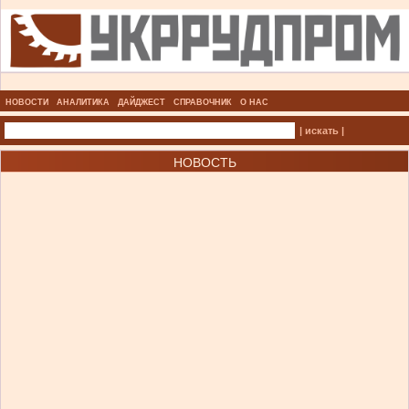
НОВОСТИ
АНАЛИТИКА
ДАЙДЖЕСТ
СПРАВОЧНИК
О НАС
| искать |
НОВОСТЬ