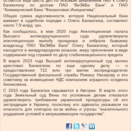
остаются еще шесть дел по исковым заявлениям НБУ к Олегу
Бахматюку по долгам ПАО “ВиЭйБи Банк” и ПАО
“Коммерческий Банк “Финансовая Инициатива”.
Общая сумма задолженности, которую Национальный банк
взимает в судебном порядке с Олега Бахматюка, составляет
около 7,9 млрд. грн.
Как сообщалось, в мае 2020 года Апелляционная палата
Высшего антикоррупционного суда удовлетворила
апелляционную жалобу прокурора и избрала бывшему
владельцу ПАО “ВиЭйБи Банк” Олегу Бахматюку, который
находится в международном розыске, меру пресечения в виде
содержания под стражей по делу стабилизационного кредита
В марте 2023 года Высший антикоррупционный суд заочно
арестовал Бахматюка по еще одному делу — о
предоставлении 722 млн грн взятки экспредседателю
Государственной фискальной службы Роману Насирову и его
советнику за возмещение НДС компаниям аграрного холдинга
бизнесмена.
С 2010 года Бахматюк скрывается в Австрии. В марте этого
года Земельный суд Вены по уголовным делам отказался
удовлетворить требование украинской прокуратуры об его
экстрадиции в Украину, поскольку его адвокаты указывали на
опасность для олигарха из-за войны и угрозы “значительного
ухудшения условий в запрашивающем государстве”.