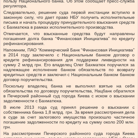
пользу Национального банка. Об этом сообщает пресс-служба
регулятора.
Следовательно, решение суда первой инстанции вступило в
законную силу, что дает право НБУ получить исполнительные
письма и начать процедуру принудительного взыскания средств
с Бахматюка в рамках исполнительного производства.
Отмечается, что взысканные средства будут направлены
погашения долга банка “Финансовая Инициатива” по кредиту
рефинансирования.
Напомним, ПАО “Коммерческий Банк “Финансовая Инициатива”
в 2014 году заключило с Национальным банком договор о
кредите рефинансирования для поддержки ликвидности на
сумму 2 млрд грн. Его владелец Олег Бахматюк поручился за
надлежащее исполнение банком обязательств по возврату
кредитных средств и заключил с Национальным банком банком
договор поручительства.
Поскольку владелец банка не выполнял взятые на себя
обязательства по договору поручительства, Нацбанк обратился
в Печерский районный суд города Киева с иском о взыскании
задолженности с Бахматюка.
В июле 2013 года суд принял решение о взыскании с
собственника банка 1,8 млрд. грн. За время рассмотрения дела
в суде за счет залогового имущества произошло частичное
погашение задолженности по кредиту на сумму около 200 млн.
грн.
На рассмотрении Печерского районного суда города Киева