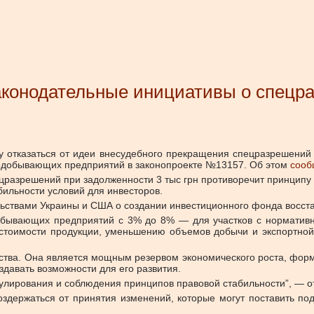
конодательные инициативы о спецра
у отказаться от идеи внесудебного прекращения спецразрешений
рнодобывающих предприятий в законопроекте №13157.
Об этом
сооб
ецразрешений при задолженности 3 тыс грн противоречит принципу
ильности условий для инвесторов.
льствами Украины и США о создании инвестиционного фонда восст
добывающих предприятий с 3% до 8% — для участков с нормативн
ебестоимости продукции, уменьшению объемов добычи и экспортно
тва. Она является мощным резервом экономического роста, форми
здавать возможности для его развития.
гулирования и соблюдения принципов правовой стабильности”, — 
держаться от принятия изменений, которые могут поставить под 