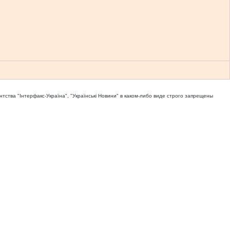
тва "Iнтерфакс-Україна", "Українськi Новини" в каком-либо виде строго запрещены