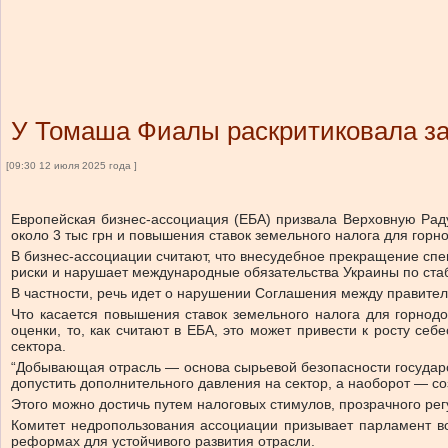
У Томаша Фиалы раскритиковала за
[09:30 12 июля 2025 года ]
Европейская бизнес-ассоциация (ЕБА) призвала Верховную Рад
около 3 тыс грн и повышения ставок земельного налога для го
В бизнес-ассоциации считают, что внесудебное прекращение сп
риски и нарушает международные обязательства Украины по стаб
В частности, речь идет о нарушении Соглашения между правите
Что касается повышения ставок земельного налога для горно
оценки, то, как считают в ЕБА, это может привести к росту с
сектора.
“Добывающая отрасль — основа сырьевой безопасности государс
допустить дополнительного давления на сектор, а наоборот — со
Этого можно достичь путем налоговых стимулов, прозрачного ре
Комитет недропользования ассоциации призывает парламент воз
реформах для устойчивого развития отрасли.