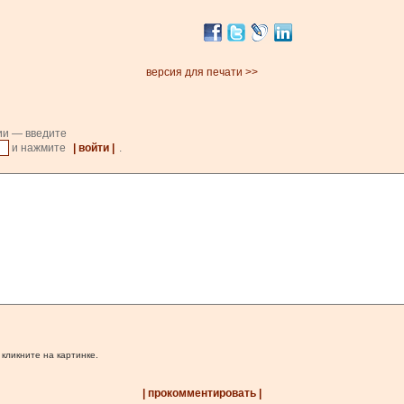
версия для печати >>
ии — введите
и нажмите
| войти |
.
 кликните на картинке.
| прокомментировать |