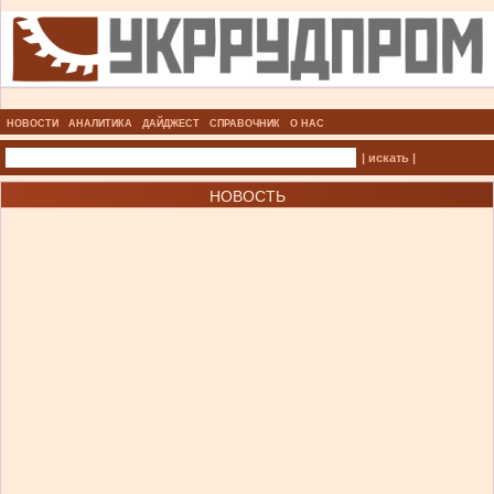
НОВОСТИ
АНАЛИТИКА
ДАЙДЖЕСТ
СПРАВОЧНИК
О НАС
| искать |
НОВОСТЬ