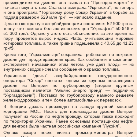
производителями дизеля, она вышла на “Прозорро.маркет” и
начала покупать там. Сначала выиграла “Укрнафта”, но теперь
и она проиграла “Торговому дому Сокар Украина” в борьбе за
подряд размером 529 млн грн”, — написало издание.
Цена по контракту с азербайджанцами составляет 52 900 грн за
тонну, что немного больше июньских цен “Укрнафты” 50 948 и
51 300 грн/т. Однако у этого есть объяснение: за это время на
пару процентов вырос индекс Platts, учитывающий мировые
котировки топлива, а также гривна подешевела с 40,65 до 41,23
грн/$.
Кроме того, “Укрзализныця” сохранила требование по покраске
дизеля для предотвращения краж. Как сообщили в компании,
эксперимент, начавшийся этим летом, уже дает плоды — из
внутренних сводок исчезли сообщения о кражах топлива.
Украинская “дочка” азербайджанского государственного
оператора “Сокар” является одним из крупных поставщиков
дизеля из Венгрии по трубопроводу (вторым крупным
поставщиком является “Альянс энерго трейд” — подрядчик
“Укргаздобычи”). Поставки по трубопроводу намного дешевле
железнодорожных и тем более автомобильных перевозок.
В Венгрии дизель производят на заводе крупной местной
корпорации MOL. Нефть для производства дизеля Венгрия
получает из России по нефтепроводу, который также проходит
по территории Украины. Ранее основным поставщиком нефти
для венгров была частная российская компания “Лукойл”.
Однако вскоре после визита премьер-министра Венгрии