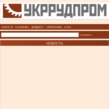
НОВОСТИ
АНАЛИТИКА
ДАЙДЖЕСТ
СПРАВОЧНИК
О НАС
| искать |
НОВОСТЬ