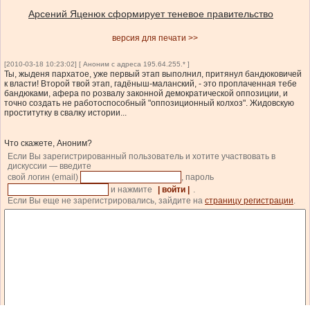
Арсений Яценюк сформирует теневое правительство
версия для печати >>
[2010-03-18 10:23:02] [ Аноним с адреса 195.64.255.* ]
Ты, жыденя пархатое, уже первый этап выполнил, притянул бандюковичей
к власти! Второй твой этап, гадёныш-маланский, - это проплаченная тебе
бандюками, афера по розвалу законной демократической оппозиции, и
точно создать не работоспособный "оппозиционный колхоз". Жидовскую
проститутку в свалку истории...
Что скажете, Аноним?
Если Вы зарегистрированный пользователь и хотите участвовать в
дискуссии — введите
свой логин (email)
, пароль
и нажмите
| войти |
.
Если Вы еще не зарегистрировались, зайдите на
страницу регистрации
.