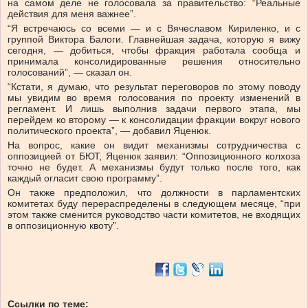
на самом деле не голосовала за правительство: “Реальные
действия для меня важнее”.
“Я встречаюсь со всеми — и с Вячеславом Кириленко, и с
группой Виктора Балоги. Главнейшая задача, которую я вижу
сегодня, — добиться, чтобы фракция работала сообща и
принимала консолидированные решения относительно
голосований”, — сказал он.
“Кстати, я думаю, что результат переговоров по этому поводу
мы увидим во время голосования по проекту изменений в
регламент. И лишь выполнив задачи первого этапа, мы
перейдем ко второму — к консолидации фракции вокруг нового
политического проекта”, — добавил Яценюк.
На вопрос, какие он видит механизмы сотрудничества с
оппозицией от БЮТ, Яценюк заявил: “Оппозиционного колхоза
точно не будет. А механизмы будут только после того, как
каждый огласит свою программу”.
Он также предположил, что должности в парламентских
комитетах буду перераспределены в следующем месяце, “при
этом также сменится руководство части комитетов, не входящих
в оппозиционную квоту”.
Ссылки по теме: