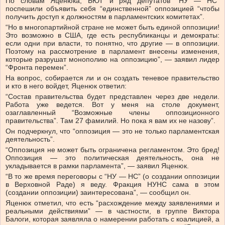
По словам Яценюка, БЮТ и ряд депутатов “НУ — НС”
поспешили объявить себя “единственной” оппозицией “чтобы
получить доступ к должностям в парламентских комитетах”.
“Но в многопартийной стране не может быть единой оппозиции!
Это возможно в США, где есть республиканцы и демократы:
если одни при власти, то понятно, что другие — в оппозиции.
Поэтому на рассмотрение в парламент внесены изменения,
которые разрушат монополию на оппозицию”, — заявил лидер
“Фронта перемен”.
На вопрос, собирается ли и он создать теневое правительство
и кто в него войдет, Яценюк ответил:
“Состав правительства будет представлен через две недели.
Работа уже ведется. Вот у меня на столе документ,
озаглавленный “Возможные члены оппозиционного
правительства”. Там 27 фамилий. Но пока я вам их не назову”.
Он подчеркнул, что “оппозиция — это не только парламентская
деятельность”.
“Оппозиция не может быть ограничена регламентом. Это бред!
Оппозиция — это политическая деятельность, она не
укладывается в рамки парламента”, — заявил Яценюк.
“В то же время переговоры с “НУ — НС” (о создании оппозиции
в Верховной Раде) я веду. Фракция НУНС сама в этом
(создании оппозиции) заинтересована”, — сообщил он.
Яценюк отметил, что есть “расхождение между заявлениями и
реальными действиями” — в частности, в группе Виктора
Балоги, которая заявляла о намерении работать с коалицией, а