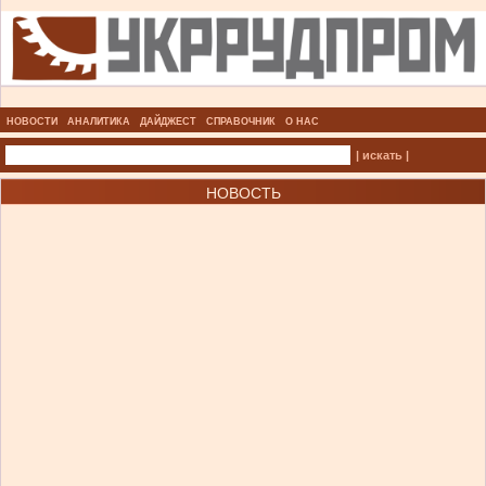
НОВОСТИ
АНАЛИТИКА
ДАЙДЖЕСТ
СПРАВОЧНИК
О НАС
| искать |
НОВОСТЬ