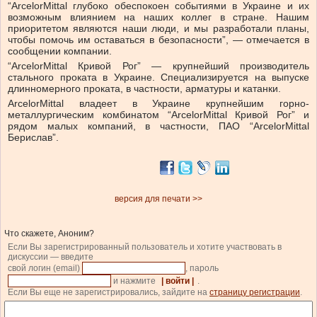
“ArcelorMittal глубоко обеспокоен событиями в Украине и их
возможным влиянием на наших коллег в стране. Нашим
приоритетом являются наши люди, и мы разработали планы,
чтобы помочь им оставаться в безопасности”, — отмечается в
сообщении компании.
“ArcelorMittal Кривой Рог” — крупнейший производитель
стального проката в Украине. Специализируется на выпуске
длинномерного проката, в частности, арматуры и катанки.
ArcelorMittal владеет в Украине крупнейшим горно-
металлургическим комбинатом “ArcelorMittal Кривой Рог” и
рядом малых компаний, в частности, ПАО “ArcelorMittal
Берислав”.
версия для печати >>
Что скажете, Аноним?
Если Вы зарегистрированный пользователь и хотите участвовать в
дискуссии — введите
свой логин (email)
, пароль
и нажмите
| войти |
.
Если Вы еще не зарегистрировались, зайдите на
страницу регистрации
.