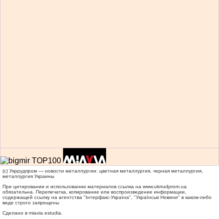
(c) Укррудпром — новости металлургии: цветная металлургия, черная металлургия,
металлургия Украины
При цитировании и использовании материалов ссылка на
www.ukrrudprom.ua
обязательна. Перепечатка, копирование или воспроизведение информации,
содержащей ссылку на агентства "Iнтерфакс-Україна", "Українськi Новини" в каком-либо
виде строго запрещены
Сделано в miavia estudia.