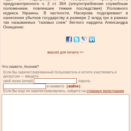
предусмотренного ч. 2 ст. 364 (злоупотребление служебным
положением, повлекшее тяжкие последствия) Уголовного
кодекса Украины. В частности, Насирова подозревают в
нанесении убытков государству в размере 2 млрд грн в рамках
так называемых “газовых схем” беглого нардепа Александра
Онищенко.
версия для печати >>
Что скажете, Аноним?
Если Вы зарегистрированный пользователь и хотите участвовать в
дискуссии — введите
свой логин (email)
, пароль
и нажмите
| войти |
.
Если Вы еще не зарегистрировались, зайдите на
страницу регистрации
.