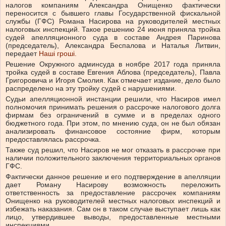
налогов компаниям Александра Онищенко фактически
переносится с бывшего главы Государственной фискальной
службы (ГФС) Романа Насирова на руководителей местных
налоговых инспекций. Такое решению 24 июня приняла тройка
судей апелляционного суда в составе Андрея Паринова
(председатель), Александра Беспалова и Наталья Литвин,
передает
Наші гроші.
Решение Окружного админсуда в ноябре 2017 года приняла
тройка судей в составе Евгения Аблова (председатель), Павла
Григоровича и Игоря Смолия. Как отмечает издание, дело было
распределено на эту тройку судей с нарушениями.
Судьи апелляционной инстанции решили, что Насиров имел
полномочия принимать решения о рассрочке налогового долга
фирмам без ограничений в сумме и в пределах одного
бюджетного года. При этом, по мнению суда, он не был обязан
анализировать финансовое состояние фирм, которым
предоставлялась рассрочка.
Также суд решил, что Насиров не мог отказать в рассрочке при
наличии положительного заключения территориальных органов
ГФС.
Фактически данное решение и его подтверждение в апелляции
дает Роману Насирову возможность переложить
ответственность за предоставление рассрочек компаниям
Онищенко на руководителей местных налоговых инспекций и
избежать наказания. Сам он в таком случае выступает лишь как
лицо, утвердившее выводы, предоставленные местными
инспекциями.