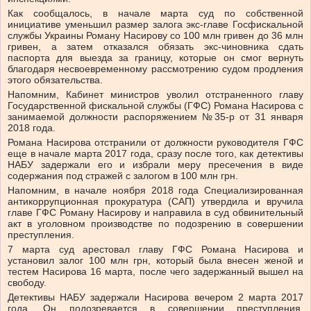
Как сообщалось, в начале марта суд по собственной
инициативе уменьшил размер залога экс-главе Госфискальной
службы Украины Роману Насирову со 100 млн гривен до 36 млн
гривен, а затем отказался обязать экс-чиновника сдать
паспорта для выезда за границу, которые он смог вернуть
благодаря несвоевременному рассмотрению судом продления
этого обязательства.
Напомним, Кабинет министров уволил отстраненного главу
Государственной фискальной службы (ГФС) Романа Насирова с
занимаемой должности распоряжением №35-р от 31 января
2018 года.
Романа Насирова отстранили от должности руководителя ГФС
еще в начале марта 2017 года, сразу после того, как детективы
НАБУ задержали его и избрали меру пресечения в виде
содержания под стражей с залогом в 100 млн грн.
Напомним, в начале ноября 2018 года Специализированная
антикоррупционная прокуратура (САП) утвердила и вручила
главе ГФС Роману Насирову и направила в суд обвинительный
акт в уголовном производстве по подозрению в совершении
преступления.
7 марта суд арестовал главу ГФС Романа Насирова и
установил залог 100 млн грн, который была внесен женой и
тестем Насирова 16 марта, после чего задержанный вышел на
свободу.
Детективы НАБУ задержали Насирова вечером 2 марта 2017
года. Он подозревается в совершении преступления,