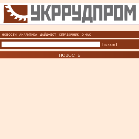
НОВОСТИ
АНАЛИТИКА
ДАЙДЖЕСТ
СПРАВОЧНИК
О НАС
| искать |
НОВОСТЬ