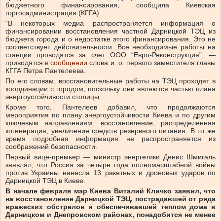
бюджетного финансирования, сообщила Киевская
горгосадминистрация (КГГА).
“В некоторых медиа распространяется информация о
финансировании восстановления частной Дарницкой ТЭЦ из
бюджета города и о недостатке этого финансирования. Это не
соответствует действительности. Все необходимые работы на
станции проводятся за счет ООО “Евро-Реконструкция”, —
приводятся
в сообщении
слова и. о. первого заместителя главы
КГГА Петра Пантелеева.
По его словам, восстановительные работы на ТЭЦ проходят в
координации с городом, поскольку они являются частью плана
энергоустойчивости столицы.
Кроме того, Пантелеев добавил, что продолжаются
мероприятия по плану энергоустойчивости Киева и по другим
ключевым направлениям: восстановление, распределенная
когенерация, увеличение средств резервного питания. В то же
время подробная информация не распространяется из
соображений безопасности.
Первый вице-премьер — министр энергетики Денис Шмигаль
заявлял, что Россия за четыре года полномасштабной войны
против Украины нанесла 13 ракетных и дроновых ударов по
Дарницкой ТЭЦ в Киеве.
В начале февраля мэр Киева Виталий Кличко заявил, что
на восстановление Дарницкой ТЭЦ, пострадавшей от ряда
вражеских обстрелов и обеспечивавшей теплом дома в
Дарницком и Днепровском районах, понадобится не менее