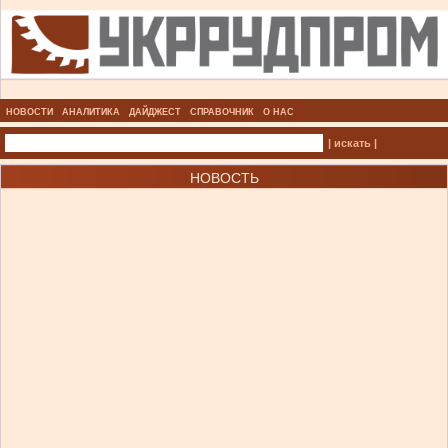
НОВОСТИ
АНАЛИТИКА
ДАЙДЖЕСТ
СПРАВОЧНИК
О НАС
| искать |
НОВОСТЬ