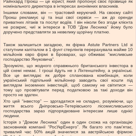
Райнхард Прокш — це юрист, який пропонує своє прізвище як
номінального директора в інтересах анонімних власників.
Іншими словами, він — трастовий керуючий. На своєму сайті
Прокш рекламує ці та інші свої сервіси — аж до оренди
приватних літаків та послуг водіїв. І він ніколи без згоди клієнта
не розкриє, чиї ж інтереси в ТОВ “Дом Лесника” йому було
доручено представляти за невелику щорічну платню.
Також залишиться загадкою, як фірма Astute Partners Ltd зі
статутним капіталом в 1 фунт стерлінгів перерахувала майже 10
мільйонів євро фірмі в Броварах, що обживає “мисливське
господарство Януковича”.
Зрозуміло, що жодного справжнього британського інвестора в
цій схемі немає. І гроші йдуть не з Ліхтенштейну, а українські.
Все це виглядає як добре спланована комбінація, коли
український підпільний мільйонер заводить свої кошти під
виглядом іноземних інвестицій, щоб самому не світитися —
тому що прозвітувати перед податковою за такі доходи він
просто не здатен.
Хто цей “інвестор” — здогадатися не складно, розуміючи, що
життя всього Дніпровсько-Тетерівського лісомисливського
господарства зараз підпорядковане інтересам лише однієї
людини.
Історія з “Домом Лесника” один в один схожа на організацію
засновників компанії “РосУкрЕнерго”. Як багато хто пам'ятає,
тривалий час 50% акцій значилися за австрійською фірмою