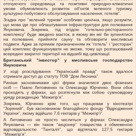
оточуючого середовища та позитивні природно-кліматичні
умови обумовлюють розвиток об'єктів зеленого туризму,
культурно-побутового обслуговування населення, готелів”.
Згадка про “зелений туризм” особливо цинічна, якщо розуміти,
що мова іде про облаштування інфраструктури для полювання
Януковича. Зокрема, під егідою “готельно-ресторанного
комплексу” буде зведено маєток, в якому він міг би зупинятися
на полюванні, прийняти сауну та обговорити мисливські
подвиги. Адже за прямим призначенням як “готель” і “ресторан”
цей комплекс функціонувати не зможе, тому що розташований
всередині закритої території на відшибі від цивілізації.
Британський “інвестор” у мисливське господарство
Януковича
У ході розслідування “Українській правді” також вдалося
отримати доступ до статуту ТОВ “Дом Лесника”.
Раніше засновниками цієї фірми значилися двоє фізичних
осіб — Павло Литовченко та Олександр Юрченко. Вони обоє
проходять у фірмах, що розтягнули між собою сумновідому
уряду резиденцію “Межигір'я”.
Зокрема, Юрченко крім того, що працював у кінотеатрі
“Зоряний”, був засновником благодійного фонду “Відродження
України”, якому відійшло 7,6 гектарів у “Межигір'ї”.
А Литовченко не просто числиться у фірмах Олександра
Януковича — він також “акціонер” товариства з обмеженою
відповідальністю “Танталіт”, що відтяпало 127,5 гектарів
“Межигір'я”.