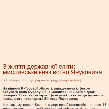
З життя державної еліти:
мисливське князівство Януковича
[13:12 31 марта 2010 года ]
[
Українська правда, 31 березня 2010
]
На півночі Київської області, виїжджаючи із Богом
забутого села Сухолуччя, є мисливський заповідник
площею 30 тисяч гектарів. Це — улюблене місце дозвілля
нинішнього президента Віктора Януковича.
А в самому центрі Європи є держава Ліхтенштейн площею 16
тисяч гектарів — це рай для оптимізації податків та створення