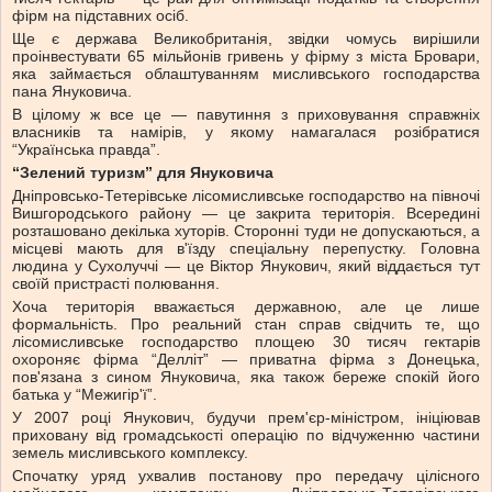
фірм на підставних осіб.
Ще є держава Великобританія, звідки чомусь вирішили
проінвестувати 65 мільйонів гривень у фірму з міста Бровари,
яка займається облаштуванням мисливського господарства
пана Януковича.
В цілому ж все це — павутиння з приховування справжніх
власників та намірів, у якому намагалася розібратися
“Українська правда”.
“Зелений туризм” для Януковича
Дніпровсько-Тетерівське лісомисливське господарство на півночі
Вишгородського району — це закрита територія. Всередині
розташовано декілька хуторів. Сторонні туди не допускаються, а
місцеві мають для в'їзду спеціальну перепустку. Головна
людина у Сухолуччі — це Віктор Янукович, який віддається тут
своїй пристрасті полювання.
Хоча територія вважається державною, але це лише
формальність. Про реальний стан справ свідчить те, що
лісомисливське господарство площею 30 тисяч гектарів
охороняє фірма “Делліт” — приватна фірма з Донецька,
пов'язана з сином Януковича, яка також береже спокій його
батька у “Межигір'ї”.
У 2007 році Янукович, будучи прем'єр-міністром, ініціював
приховану від громадськості операцію по відчуженню частини
земель мисливського комплексу.
Спочатку уряд ухвалив постанову про передачу цілісного