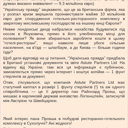
дужках вказано еквівалент — 9,3 мільйона євро).
“Українську правду” зацікавило, що це за британська фірма, яка
у розпал кризи вирішила проінвестувати майже 10 мільйонів
євро для спорудження готельно-ресторанного комплексу в
закритому мисливському господарстві на іншому кінці Європи?
Невже лондонські денді набралися нахабства будуватися під
носом в Януковича, прямо в його улюбленому місці для
полювання? Як вони збираються заробляти кошти в цьому
“готелі-ресторані”, якщо навколо лише убоге сільське
населення, на в'їзді — шлагбаум, а до Києва — більше години
їзди?
Щоб дати відповіді на ці питання, “Українська правда” придбала
в Британії установчі документи та звіти Astute Partners Ltd. На
відміну від України, там вся ця інформація є публічною,
замовляється прямо через інтернет і коштує копійки — 1 фунт
стерлінгів за документ.
Отже, з'ясувалося, що компанія Astute Partners Ltd має
статутний капітал в розмірі 1 фунту стерлінгів (!) та аж одного
співробітника — це її директор пан Райнхард Прокш, що
мешкає в карликовій державі князівство Ліхтенштейн, затиснутій
між Австрією та Швейцарією.
Який інтерес пана Прокша в побудові ресторанно-готельного
комплексу в Сухолуччі? Ані жодного!