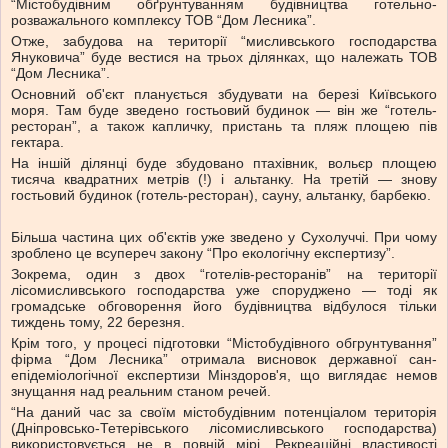
“Містобудівним обґрунтуванням будівництва готельно-
розважального комплексу ТОВ “Дом Лесника”.
Отже, забудова на території “мисливського господарства
Януковича” буде вестися на трьох ділянках, що належать ТОВ
“Дом Лесника”.
Основний об'єкт планується збудувати на березі Київського
моря. Там буде зведено гостьовий будинок — він же “готель-
ресторан”, а також капличку, пристань та пляж площею пів
гектара.
На іншій ділянці буде збудовано птахівник, вольєр площею
тисяча квадратних метрів (!) і альтанку. На третій — знову
гостьовий будинок (готель-ресторан), сауну, альтанку, барбекю.
Більша частина цих об'єктів уже зведено у Сухолуччі. При чому
зроблено це всупереч закону “Про екологічну експертизу”.
Зокрема, один з двох “готелів-ресторанів” на території
лісомисливського господарства уже споруджено — тоді як
громадське обговорення його будівництва відбулося тільки
тиждень тому, 22 березня.
Крім того, у процесі підготовки “Містобудівного обгрунтування”
фірма “Дом Лесника” отримала висновок державної сан-
епідеміологічної експертизи Мінздоров'я, що виглядає немов
знущання над реальним станом речей.
“На даний час за своїм містобудівним потенціалом територія
(Дніпровсько-Тетерівського лісомисливського господарства)
використовується не в повній мірі. Рекреаційні властивості