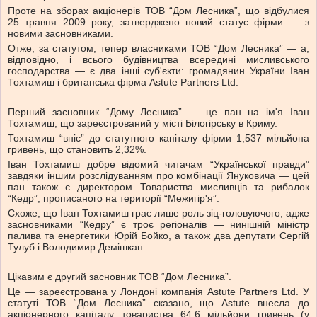
Проте на зборах акціонерів ТОВ “Дом Лесника”, що відбулися
25 травня 2009 року, затверджено новий статус фірми — з
новими засновниками.
Отже, за статутом, тепер власниками ТОВ “Дом Лесника” — а,
відповідно, і всього будівництва всередині мисливського
господарства — є два інші суб'єкти: громадянин України Іван
Тохтамиш і британська фірма Astute Partners Ltd.
Перший засновник “Дому Лесника” — це пан на ім'я Іван
Тохтамиш, що зареєстрований у місті Білогірську в Криму.
Тохтамиш “вніс” до статутного капіталу фірми 1,537 мільйона
гривень, що становить 2,32%.
Іван Тохтамиш добре відомий читачам “Української правди”
завдяки іншим розслідуванням про комбінації Януковича — цей
пан також є директором Товариства мисливців та рибалок
“Кедр”, прописаного на території “Межигір'я”.
Схоже, що Іван Тохтамиш грає лише роль зіц-головуючого, адже
засновниками “Кедру” є троє регіоналів — нинішній міністр
палива та енергетики Юрій Бойко, а також два депутати Сергій
Тулуб і Володимир Демішкан.
Цікавим є другий засновник ТОВ “Дом Лесника”.
Це — зареєстрована у Лондоні компанія Astute Partners Ltd. У
статуті ТОВ “Дом Лесника” сказано, що Astute внесла до
акціонерного капіталу товариства 64,6 мільйони гривень (у