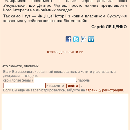
“Райфайзен Інвестмент”. І тільки через декілька років
з'ясувалося, що Дмитро Фірташ просто найняв представляти
його інтереси на анонімних засадах.
Так само і тут — кінці цієї історії з новим власником Сухолуччя
ховаються у сейфах князівства Ліхтенштейн.
Сергій ЛЕЩЕНКО
версия для печати >>
Что скажете, Аноним?
Если Вы зарегистрированный пользователь и хотите участвовать в
дискуссии — введите
свой логин (email)
, пароль
и нажмите
| войти |
.
Если Вы еще не зарегистрировались, зайдите на
страницу регистрации
.