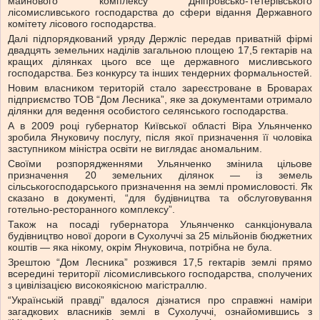
майнового комплексу Дніпровсько-Тетерівського
лісомисливського господарства до сфери відання Державного
комітету лісового господарства.
Далі підпорядкований уряду Держліс передав приватній фірмі
двадцять земельних наділів загальною площею 17,5 гектарів на
кращих ділянках цього все ще державного мисливського
господарства. Без конкурсу та інших тендерних формальностей.
Новим власником територій стало зареєстроване в Броварах
підприємство ТОВ “Дом Лесника”, яке за документами отримало
ділянки для ведення особистого селянського господарства.
А в 2009 році губернатор Київської області Віра Ульянченко
зробила Януковичу послугу, після якої призначення її чоловіка
заступником міністра освіти не виглядає аномальним.
Своїми розпорядженнями Ульянченко змінила цільове
призначення 20 земельних ділянок — із земель
сільськогосподарського призначення на землі промисловості. Як
сказано в документі, “для будівництва та обслуговування
готельно-ресторанного комплексу”.
Також на посаді губернатора Ульянченко санкціонувала
будівництво нової дороги в Сухолуччі за 25 мільйонів бюджетних
коштів — яка нікому, окрім Януковича, потрібна не була.
Зрештою “Дом Лесника” розжився 17,5 гектарів землі прямо
всередині території лісомисливського господарства, сполучених
з цивілізацією високоякісною магістраллю.
“Українській правді” вдалося дізнатися про справжні наміри
загадкових власників землі в Сухолуччі, ознайомившись з