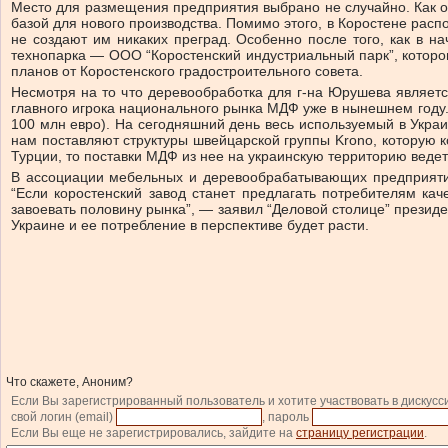
Место для размещения предприятия выбрано не случайно. Как 
базой для нового производства. Помимо этого, в Коростене рас
не создают им никаких преград. Особенно после того, как в на
технопарка — ООО “Коростенский индустриальный парк”, которо
планов от Коростенского градостроительного совета.
Несмотря на то что деревообработка для г-на Юрушева являетс
главного игрока национального рынка МДФ уже в нынешнем году. 
100 млн евро). На сегодняшний день весь используемый в Укра
нам поставляют структуры швейцарской группы Krono, которую к
Турции, то поставки МДФ из нее на украинскую территорию веде
В ассоциации мебельных и деревообрабатывающих предприятий
“Если коростенский завод станет предлагать потребителям ка
завоевать половину рынка”, — заявил “Деловой столице” презид
Украине и ее потребление в перспективе будет расти.
Что скажете, Аноним?
Если Вы зарегистрированный пользователь и хотите участвовать в дискусс
свой логин (email)
, пароль
Если Вы еще не зарегистрировались, зайдите на
страницу регистрации
.