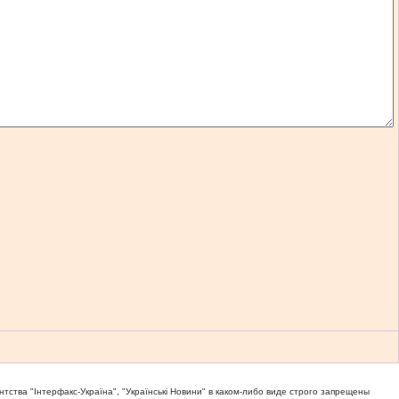
тва "Iнтерфакс-Україна", "Українськi Новини" в каком-либо виде строго запрещены