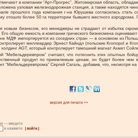
отмечают в компании “Арт-Прогрес”, Житомирская область, обла
положена узловая железнодорожная станция, а также находятся чи
чале прошлого года компания г-на Юрушева согласилась стать со
му отошло более 50 га территории бывшего местного аэродрома.
я новым бизнесом, его менеджеры не страдают от избытка скром
Его общую емкость в компании греческого бизнесмена оценивают н
ине МДФ импортируется из соседних стран — в основном из Польши
онтролирует миллиардер Эрнест Кайндл (польские Kronopol и Kron
т холдинг AGT, который контролирует тамошний магнат Ахмет Сойл
 “Мебельдеревпром” считают, что потеснить этих опытных бойцо
чественный продукт по приемлемым ценам, он будет более чем 
ент “Мебельдеревпрома” Сергей Сагаль, добавив, что, несмотря н
версия для печати >>
ии — введите
и нажмите
| войти |
.