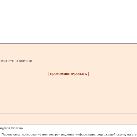
 кликните на картинке.
| прокомментировать |
ллургия Украины
 Перепечатка, копирование или воспроизведение информации, содержащей ссылку на агентс