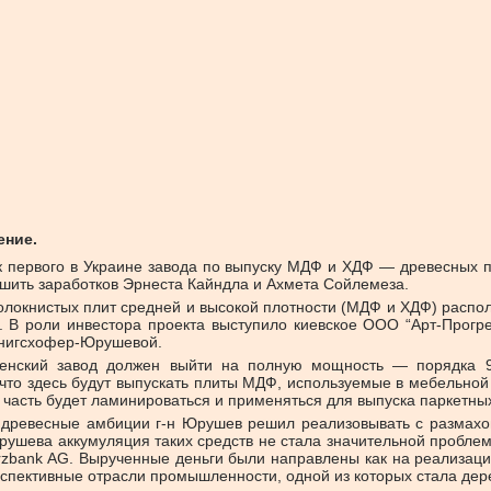
ение.
 первого в Украине завода по выпуску МДФ и ХДФ — древесных п
ить заработков Эрнеста Кайндла и Ахмета Сойлемеза.
олокнистых плит средней и высокой плотности (МДФ и ХДФ) распол
. В роли инвестора проекта выступило киевское ООО “Арт-Прогре
енигсхофер-Юрушевой.
нский завод должен выйти на полную мощность — порядка 900
, что здесь будут выпускать плиты МДФ, используемые в мебельно
часть будет ламинироваться и применяться для выпуска паркетны
 древесные амбиции г-н Юрушев решил реализовывать с размах
ушева аккумуляция таких средств не стала значительной проблемо
zbank AG. Вырученные деньги были направлены как на реализаци
перспективные отрасли промышленности, одной из которых стала де