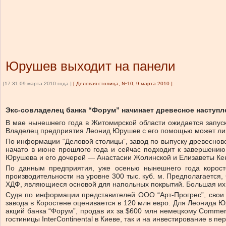
Юрушев выходит на панели
[17:31 09 марта 2010 года ]
[
Деловая столица, №10, 9 марта 2010
]
Экс-совладелец банка “Форум” начинает древесное наступл
В мае нынешнего года в Житомирской области ожидается запуск
Владелец предприятия Леонид Юрушев с его помощью может лиш
По информации “Деловой столицы”, завод по выпуску древеснов
начато в июне прошлого года и сейчас подходит к завершению
Юрушева и его дочерей — Анастасии Жолинской и Елизаветы К
По данным предприятия, уже осенью нынешнего года коросте
производительности на уровне 300 тыс. куб. м. Предполагается
ХДФ, являющиеся основой для напольных покрытий. Большая их 
Судя по информации представителей ООО “Арт-Прогрес”, свои
завода в Коростене оценивается в 120 млн евро. Для Леонида Юр
акций банка “Форум”, продав их за $600 млн немецкому Commer
гостиницы InterContinental в Киеве, так и на инвестирование в 