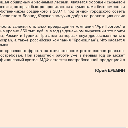
дающая обширными хвойными лесами, является хорошей сырьевой
новники, которые быстро проникаются аргументами бизнесменов и
бственником созданного в 2007 г. под эгидой городского совета
 После этого Леонид Юрушев получил добро на реализацию своих
ности, заявляя о планах превращения компании “Арт-Прогрес” в
а уровне 350 тыс. куб. м в год (в денежном выражении это почти
, России и Турции. При этом из первых двух древесные плиты к
ospan, а также российская компания “Кроношпан”). Что касается
емез.
в древесного фронта на отечественном рынке вполне реально.
востребован. При грамотной работе уже в первый год он может
а финансовый кризис, МДФ остается востребованной продукцией в
Юрий ЕРЁМИН