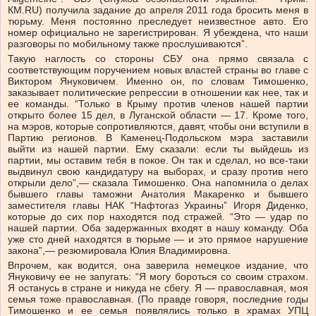
КМ.RU) получила задание до апреля 2011 года бросить меня в
тюрьму. Меня постоянно преследует неизвестное авто. Его
номер официально не зарегистрирован. Я убеждена, что наши
разговоры по мобильному также прослушиваются”.
Такую наглость со стороны СБУ она прямо связала с
соответствующим поручением новых властей страны во главе с
Виктором Януковичем. Именно он, по словам Тимошенко,
заказывает политические репрессии в отношении как нее, так и
ее команды. “Только в Крыму против членов нашей партии
открыто более 15 дел, в Луганской области — 17. Кроме того,
на мэров, которые сопротивляются, давят, чтобы они вступили в
Партию регионов. В Каменец-Подольском мэра заставили
выйти из нашей партии. Ему сказали: если ты выйдешь из
партии, мы оставим тебя в покое. Он так и сделал, но все-таки
выдвинул свою кандидатуру на выборах, и сразу против него
открыли дело”,— сказала Тимошенко. Она напомнила о делах
бывшего главы таможни Анатолия Макаренко и бывшего
заместителя главы НАК “Нафтогаз Украины” Игоря Диденко,
которые до сих пор находятся под стражей. “Это — удар по
нашей партии. Оба задержанных входят в нашу команду. Оба
уже сто дней находятся в тюрьме — и это прямое нарушение
закона”,— резюмировала Юлия Владимировна.
Впрочем, как водится, она заверила немецкое издание, что
Януковичу ее не запугать: “Я могу бороться со своим страхом.
Я останусь в стране и никуда не сбегу. Я — православная, моя
семья тоже православная. (По правде говоря, последние годы
Тимошенко и ее семья появлялись только в храмах УПЦ