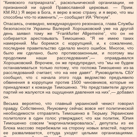
“Киевского патриархата”, раскольнической организации, не
признанной ни одной Православной церковью. — Прим.
KM.RU.) Я верю в Бога, я верю в мою страну, и я верю, что мы
способны что-то изменить”,— сообщает ИА “Регнум”.
Опасаясь, очевидно, международного резонанса, глава Службы
безопасности Украины Валерий Хорошковский уже на другой
день заявил тому же “Frankfurter Allgemeine”, что он не
собирается арестовывать Тимошенко. “Я не имею таких
намерений. Мы боремся с коррупцией, и, к сожалению,
последнее правительство сделало много ошибок. Многое, что
было им сделано, было противозаконным, и поэтому мы
продолжим наши расследования”,— оправдывался
Хорошковский. Впрочем, он же предупредил, что “мы не будем
останавливаться только потому, что госпожа Тимошенко из-за
расследований считает, что на нее давят”. Руководитель СБУ
сообщил, что с начала этого года ведомство предъявило
обвинения в коррупции против 1500 чиновников, которые не
принадлежат к команде Тимошенко. “Но представители других
партий не жалуются на ощущения давления на них”,— добавил
он.
Весьма вероятно, что главный украинский чекист говорил
правду. Собственно, Януковичу сейчас вовсе нет политической
необходимости отправлять Тимошенко в Тюрьму. Украинские
политологи в один голос утверждают, что как политик, Юлия
Тимошенко совсем “маргинализировалась”, депутаты из ее
Блока массово перебежали на сторону новых властей, партия
ее разваливается, оттуда уходят целыми организациями.