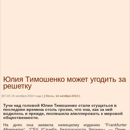
Юлия Тимошенко может угодить за
решетку
[07:22 15 октября 2010 года ]
[
Km.ru, 14 октября 2010
]
Тучи над головой Юлии Тимошенко стали сгущаться в
последние времена столь грозно, что она, как за ней
водилось и прежде, поспешила апеллировать к мировой
общественности.
На днях она заявила немецкому изданию “Frankfurter
Allgemeine”: “СБУ (Служба безопасности Украины. — Прим.