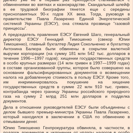
обвинениями во взятках и казнокрадстве. Скандальный шлейф
в ее трудовой биографии тянется еще с середины
приснопамятных 90-х годов ХХ века. Тогда, руководя в
правительстве Павла Лазаренко Единой Энергетической
системой Украины (ЕЭСУ), она стяжала прозвище “газовой
принцессы”.
А председатель правления ЕЭСУ Евгений Шаго, генеральный
директор ЕЭСУ Геннадий Тимошенко (свекор Юлии
Тимошенко), главный бухгалтер Лидия Сокольченко и бухгалтер
Антонина Балюра были обвинены в сокрытии валютной
выручки корпорации (на сумму 181 млн 542 тыс. долларов в
течение 1996—1997 годов); хищении государственных средств
в особо крупных размерах (14 млн гривен в 1997—1999 годах)
в составе организованной группы, которое было совершено на
основании фальсифицированных документов о возмещении
налога на добавленную стоимость в пользу ЕЭСУ. Кроме того,
им инкриминировалось покушение на хищение
государственных средств в сумме 22 млн 910 тыс. гривен,
контрабанда через границу Украины российского природного
газа на сумму 2 млрд 251 млн долларов и подделка
документов.
Дела в отношении руководителей ЕЭСУ были объединены с
делом бывшего премьер-министра Украины Павла Лазаренко,
который находился в заключении в США по обвинению в
отмывании денег.
Юлию Тимошенко Генпрокуратура обвиняла, в частности, в
подлоге документов и уклонении от уплаты налогов в особо