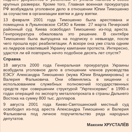
крупных размерах. Кроме того, Главная военная прокуратура
РФ возбуждала уголовное дело в отношении Юлии Тимошенко
за соучастие в организации взятки и дачу взятки.
13 февраля 2001 года Тимошенко была арестована и
помещена в Лукьяновское СИЗО в Киеве. 27 марта Печерский
районный суд Киева освободил Тимошенко из-под ареста.
Генпрокуратура обжаловала это решение. В сентябре
Тимошенко была выпущена на подписку о невыезде, после
чего прошла курс реабилитации. А вскоре она уже стала одним
из лидеров охватившей Украину кампании протеста. Интересно,
удастся ли ей повторить нечто подобное десять лет спустя?
Справка
18 августа 2000 года Генеральная прокуратура Украины
возбудила уголовное дело в отношении членов руководства
ЕЭСУ Александра Тимошенко (мужа Юлии Владимировны) и
Валерия Фальковича. Они обвинялись в хищении с
использованием служебных полномочий государственных
средств при совершении структурой “Укртехсервис” в 1990-х
годах операций по экспорту металлопроката в страны Дальнего
Востока на сумму 800 тыс. долларов.
9 августа 2001 года Киево-Святошинский местный суд
освободил из-под ареста Александра Тимошенко и Валерия
Фальковича под личное поручительство ряда народных
депутатов.
Максим ХРУСТАЛЁВ