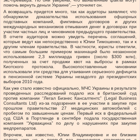
экс-премьера. Но они уверены, что выявленные факты могут
помочь вернуть деньги Украине”,— уточняет он.
А возвращать придется много, так как аудиторы заявляют, что
обнаружили доказательства использования офшорных
подставных компаний, фиктивных договоров и других
международных механизмов отмывания денег в договорах при
участии частных лиц и чиновников предыдущего правительства.
В отчете аудиторов можно увидеть перечень соглашений,
которые ведут как непосредственно к Юлии Тимошенко, так и к
другим членам правительства. В частности, юристы отметили,
что самым большим примером махинаций было незаконное
использование 2,3 миллиарда гривен (около $300 млн),
полученных за счет продажи квот на выбросы в рамках
Киотского протокола. Высокопоставленные чиновники
использовали эти средства для утаивания серьезного дефицита
в пенсионной системе Украины незадолго до президентских
выборов 2010 года.
Как уже стало известно официально, МЧС Украины в результате
проведенных расследований подало иск в британский суд
против компании “Легал Бизнес Кансалтентс” (Legal Business
Consultants Ltd) из-за подозрения в ее участии в закупке при
прошлом правительстве 27 медицинских автомобилей с
пробегом по завышенным ценам. Первый иск в федеральный
суд США в Портленде в сентябре подала государственная
компания “Укрвакцина” по делу о нарушениях при закупке
медпрепаратов.
Впрочем, как известно, Юлии Владимировне и ее близким
далеко уже не в первый раз приходится сталкиваться с