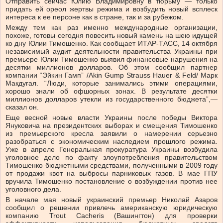
Отправить сейчас Юлию Владимировну в тюрьму — только
придать ей ореол жертвы режима и возбудить новый всплеск
интереса к ее персоне как в стране, так и за рубежом.
Между тем как раз именно международные организации,
похоже, готовы сегодня повесить новый камень на шею идущей
ко дну Юлии Тимошенко. Как сообщает ИТАР-ТАСС, 14 октября
независимый аудит деятельности правительства Украины при
премьере Юлии Тимошенко выявил финансовые нарушения на
десятки миллионов долларов. Об этом сообщил партнер
компании “Эйкин Гамп” /Akin Gump Strauss Hauer & Feld/ Марк
Макдугал. “Люди, которые занимались этими операциями,
хорошо знали об офшорных зонах. В результате десятки
миллионов долларов утекли из государственного бюджета”,—
сказал он.
Еще весной новые власти Украины после победы Виктора
Януковича на президентских выборах и смещения Тимошенко
из премьерского кресла заявили о намерении серьезно
разобраться с экономическим наследием прошлого режима.
Уже в апреле Генеральная прокуратура Украины возбудила
уголовное дело по факту злоупотребления правительством
Тимошенко бюджетными средствами, полученными в 2009 году
от продажи квот на выбросы парниковых газов. В мае ГПУ
вручила Тимошенко постановление о возбуждении против нее
уголовного дела.
В начале мая новый украинский премьер Николай Азаров
сообщил о решении привлечь американскую юридическую
компанию Trout Cacheris (Вашингтон) для проверки