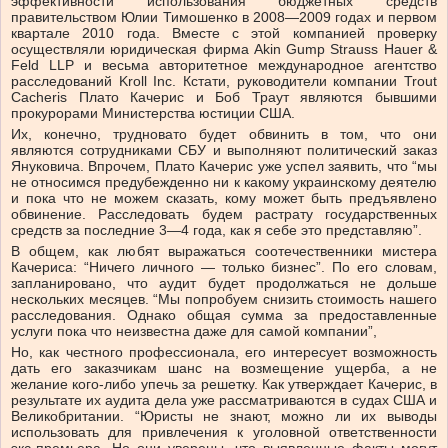
эффективности использования бюджетных средств
правительством Юлии Тимошенко в 2008—2009 годах и первом
квартале 2010 года. Вместе с этой компанией проверку
осуществляли юридическая фирма Akin Gump Strauss Hauer &
Feld LLP и весьма авторитетное международное агентство
расследований Kroll Inc. Кстати, руководители компании Trout
Cacheris Плато Качерис и Боб Траут являются бывшими
прокурорами Министерства юстиции США.
Их, конечно, трудновато будет обвинить в том, что они
являются сотрудниками СБУ и выполняют политический заказ
Януковича. Впрочем, Плато Качерис уже успел заявить, что “мы
не относимся предубежденно ни к какому украинскому деятелю
и пока что не можем сказать, кому может быть предъявлено
обвинение. Расследовать будем растрату государственных
средств за последние 3—4 года, как я себе это представляю”.
В общем, как любят выражаться соотечественники мистера
Качериса: “Ничего личного — только бизнес”. По его словам,
запланировано, что аудит будет продолжаться не дольше
нескольких месяцев. “Мы попробуем снизить стоимость нашего
расследования. Однако общая сумма за предоставленные
услуги пока что неизвестна даже для самой компании”,
Но, как честного профессионала, его интересует возможность
дать его заказчикам шанс на возмещение ущерба, а не
желание кого-либо упечь за решетку. Как утверждает Качерис, в
результате их аудита дела уже рассматриваются в судах США и
Великобритании. “Юристы не знают, можно ли их выводы
использовать для привлечения к уголовной ответственности