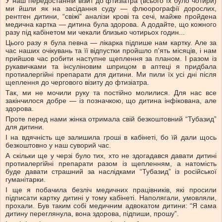
У наш передостанній візит до фтизіатра (всього їх було чотири)
ми йшли як на засідання суду — флюорографії дорослих,
рентген дитини, “свіжі” аналізи крові та сечі, майже пройдена
медична картка — дитина була здорова. А додайте, що кожного
разу під кабінетом ми чекали близько чотирьох годин...
Цього разу я була певна — лікарка підпише нам картку. Але за
час наших очікувань та її відпустки пройшло п'ять місяців, і нам
прийшов час робити наступне щеплення за планом. І разом із
рукавичками та інсуліновим шприцом в аптеці я придбала
протиалергійні препарати для дитини. Ми пили їх усі дні після
щеплення до чергового візиту до фтизіатра.
Так, ми не мочили руку та постійно молилися. Для нас все
закінчилося добре — із позначкою, що дитина інфікована, але
здорова.
Проте перед нами жінка отримала свій безкоштовний “Тубазид”
для дитини.
І на вдячність ще залишила гроші в кабінеті, бо їй дали щось
безкоштовно у наш суворий час.
А скільки ще у черзі було тих, хто не здогадався давати дитині
протиалергійні препарати разом із щепленням, а натомість
буде давати страшний за наслідками “Тубазид” із російської
гуманітарки.
І ще я побачила безліч медичних працівників, які просили
підписати картку дитині у тому кабінеті. Наполягали, умовляли,
прохали. Був таким собі медичним адвокатом дитини: “Я сама
дитину переглянула, вона здорова, підпиши, прошу”.