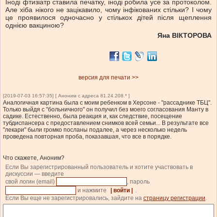
Іноді фтизіатр ставила печатку, іноді робила усе за протоколом.
Але хіба нікого не зацікавило, чому інфікованих стільки? І чому
це проявилося одночасно у стількох дітей після щеплення
однією вакциною?
Яна ВІКТОРОВА
версия для печати >>
[2019-07-03 16:57:35] [ Аноним с адреса 81.24.208.* ]
Аналогичная картина была с моим ребенком в Херсоне - "рассаднике ТБЦ".
Только выйдя с "больничного" он получил без моего согласования Манту в
садике. Естественно, была реакция и, как следствие, посещение
тубдиспансера с предоставлением снимков всей семьи... В результате все
"лекари" были громко посланы подалее, а через несколько недель
проведена повторная проба, показавшая, что все в порядке.
Что скажете, Аноним?
Если Вы зарегистрированный пользователь и хотите участвовать в
дискуссии — введите
свой логин (email)
, пароль
и нажмите
| войти |
.
Если Вы еще не зарегистрировались, зайдите на
страницу регистрации
.