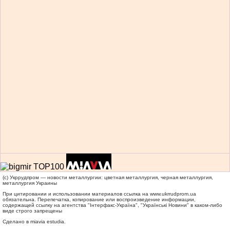
(c) Укррудпром — новости металлургии: цветная металлургия, черная металлургия,
металлургия Украины
При цитировании и использовании материалов ссылка на
www.ukrrudprom.ua
обязательна. Перепечатка, копирование или воспроизведение информации,
содержащей ссылку на агентства "Iнтерфакс-Україна", "Українськi Новини" в каком-либо
виде строго запрещены
Сделано в miavia estudia.