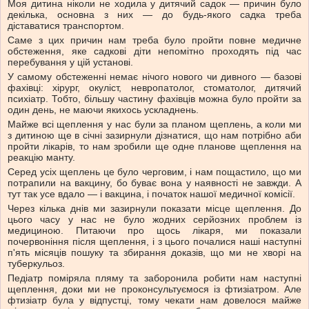
Моя дитина ніколи не ходила у дитячий садок — причин було
декілька, основна з них — до будь-якого садка треба
діставатися транспортом.
Саме з цих причин нам треба було пройти повне медичне
обстеження, яке садкові діти непомітно проходять під час
перебування у цій установі.
У самому обстеженні немає нічого нового чи дивного — базові
фахівці: хірург, окуліст, невропатолог, стоматолог, дитячий
психіатр. Тобто, більшу частину фахівців можна було пройти за
один день, не маючи якихось ускладнень.
Майже всі щеплення у нас були за планом щеплень, а коли ми
з дитиною ще в січні зазирнули дізнатися, що нам потрібно аби
пройти лікарів, то нам зробили ще одне планове щеплення на
реакцію манту.
Серед усіх щеплень це було черговим, і нам пощастило, що ми
потрапили на вакцину, бо буває вона у наявності не завжди. А
тут так усе вдало — і вакцина, і початок нашої медичної комісії.
Через кілька днів ми зазирнули показати місце щеплення. До
цього часу у нас не було жодних серйозних проблем із
медициною. Питаючи про щось лікаря, ми показали
почервоніння після щеплення, і з цього почалися наші наступні
п'ять місяців пошуку та збирання доказів, що ми не хворі на
туберкульоз.
Педіатр поміряла пляму та заборонила робити нам наступні
щеплення, доки ми не проконсультуємося із фтизіатром. Але
фтизіатр була у відпустці, тому чекати нам довелося майже