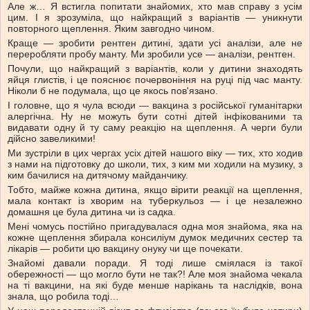
Але ж… Я встигла попитати знайомих, хто мав справу з усім
цим. І я зрозуміла, що найкращий з варіантів — уникнути
повторного щеплення. Яким завгодно чином.
Краще — зробити рентген дитині, здати усі аналізи, але не
переробляти пробу манту. Ми зробили усе — аналізи, рентген.
Почули, що найкращий з варіантів, коли у дитини знаходять
яйця глистів, і це пояснює почервоніння на руці під час манту.
Ніколи б не подумала, що це якось пов'язано.
І головне, що я чула всюди — вакцина з російської гуманітарки
алергічна. Ну не можуть бути сотні дітей інфікованими та
видавати одну й ту саму реакцію на щеплення. А черги були
дійсно завеликими!
Ми зустріли в цих чергах усіх дітей нашого віку — тих, хто ходив
з нами на підготовку до школи, тих, з ким ми ходили на музику, з
ким бачилися на дитячому майданчику.
Тобто, майже кожна дитина, якщо вірити реакції на щеплення,
мала контакт із хворим на туберкульоз — і це незалежно
домашня це була дитина чи із садка.
Мені чомусь постійно пригадувалася одна моя знайома, яка на
кожне щеплення збирала консиліум думок медичних сестер та
лікарів — робити цю вакцину онуку чи ще почекати.
Знайомі давали поради. Я тоді лише сміялася із такої
обережності — що могло бути не так?! Але моя знайома чекала
на ті вакцини, на які буде менше нарікань та наслідків, вона
знала, що робила тоді…