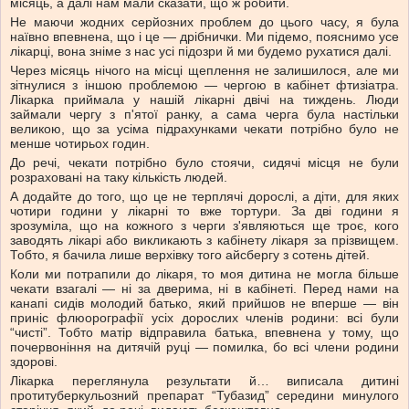
місяць, а далі нам мали сказати, що ж робити.
Не маючи жодних серйозних проблем до цього часу, я була
наївно впевнена, що і це — дрібнички. Ми підемо, пояснимо усе
лікарці, вона зніме з нас усі підозри й ми будемо рухатися далі.
Через місяць нічого на місці щеплення не залишилося, але ми
зітнулися з іншою проблемою — чергою в кабінет фтизіатра.
Лікарка приймала у нашій лікарні двічі на тиждень. Люди
займали чергу з п'ятої ранку, а сама черга була настільки
великою, що за усіма підрахунками чекати потрібно було не
менше чотирьох годин.
До речі, чекати потрібно було стоячи, сидячі місця не були
розраховані на таку кількість людей.
А додайте до того, що це не терплячі дорослі, а діти, для яких
чотири години у лікарні то вже тортури. За дві години я
зрозуміла, що на кожного з черги з'являються ще троє, кого
заводять лікарі або викликають з кабінету лікаря за прізвищем.
Тобто, я бачила лише верхівку того айсбергу з сотень дітей.
Коли ми потрапили до лікаря, то моя дитина не могла більше
чекати взагалі — ні за дверима, ні в кабінеті. Перед нами на
канапі сидів молодий батько, який прийшов не вперше — він
приніс флюорографії усіх дорослих членів родини: всі були
“чисті”. Тобто матір відправила батька, впевнена у тому, що
почервоніння на дитячій руці — помилка, бо всі члени родини
здорові.
Лікарка переглянула результати й… виписала дитині
протитуберкульозний препарат “Тубазид” середини минулого