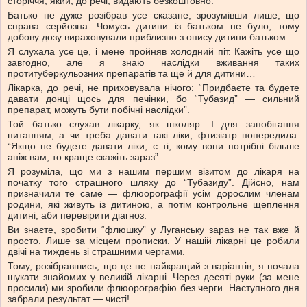
сторіччя, який, до речі, видають безкоштовно.
Батько не дуже розібрав усе сказане, зрозумівши лише, що
справа серйозна. Чомусь дитини із батьком не було, тому
добову дозу вираховували приблизно з опису дитини батьком.
Я слухала усе це, і мене пройняв холодний піт. Кажіть усе що
завгодно, але я знаю наслідки вживання таких
протитуберкульозних препаратів та ще й для дитини…
Лікарка, до речі, не приховувала нічого: “Придбаєте та будете
давати донці щось для печінки, бо “Тубазид” — сильний
препарат, можуть бути побічні наслідки”.
Той батько слухав лікарку, як школяр. І для запобігання
питанням, а чи треба давати такі ліки, фтизіатр попередила:
“Якщо не будете давати ліки, є ті, кому вони потрібні більше
аніж вам, то краще скажіть зараз”.
Я розуміла, що ми з нашим першим візитом до лікаря на
початку того страшного шляху до “Тубазиду”. Дійсно, нам
призначили те саме — флюорографії усім дорослим членам
родини, які живуть із дитиною, а потім контрольне щеплення
дитині, аби перевірити діагноз.
Ви знаєте, зробити “флюшку” у Луганську зараз не так вже й
просто. Лише за місцем прописки. У нашій лікарні це робили
двічі на тиждень зі страшними чергами.
Тому, розібравшись, що це не найкращий з варіантів, я почала
шукати знайомих у великій лікарні. Через десяті руки (за мене
просили) ми зробили флюорографію без черги. Наступного дня
забрали результат — чисті!