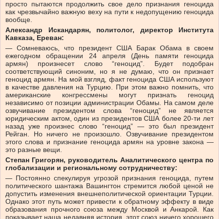
просто пытаются продолжить свое дело признания геноцида
как чрезвычайно важную веху на пути к недопущению геноцида
вообще.
Александр Искандарян, политолог, директор Института
Кавказа, Ереван:
— Сомневаюсь, что президент США Барак Обама в своем
ежегодном обращении 24 апреля (День памяти геноцида
армян) произнесет слово “геноцид”. Будет подобран
соответствующий синоним, но я не думаю, что он признает
геноцид армян. На мой взгляд, факт геноцида США используют
в качестве давления на Турцию. При этом важно помнить, что
американские конгрессмены могут признать геноцид
независимо от позиции администрации Обамы. На самом деле
озвучивание президентом слова “геноцид” не является
юридическим актом, один из президентов США более 20-ти лет
назад уже произнес слово “геноцид” — это был президент
Рейган. Но ничего не произошло. Озвучивание президентом
этого слова и признание геноцида армян на уровне закона —
это разные вещи.
Степан Григорян, руководитель Аналитического центра по
глобализации и региональному сотрудничеству:
— Постоянно спекулируя угрозой признания геноцида, путем
политического шантажа Вашингтон стремится любой ценой не
допустить изменения внешнеполитической ориентации Турции.
Однако этот путь может привести к обратному эффекту в виде
образования прочного союза между Москвой и Анкарой. Как
показывает наша недавняя история, этот союз ничего хорошего