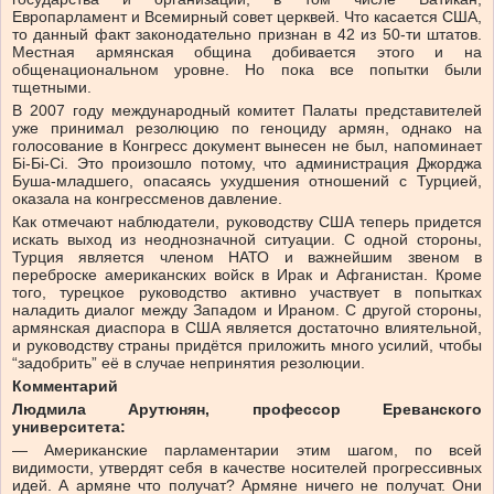
Европарламент и Всемирный совет церквей. Что касается США,
то данный факт законодательно признан в 42 из 50-ти штатов.
Местная армянская община добивается этого и на
общенациональном уровне. Но пока все попытки были
тщетными.
В 2007 году международный комитет Палаты представителей
уже принимал резолюцию по геноциду армян, однако на
голосование в Конгресс документ вынесен не был, напоминает
Бi-Бі-Сі. Это произошло потому, что администрация Джорджа
Буша-младшего, опасаясь ухудшения отношений с Турцией,
оказала на конгрессменов давление.
Как отмечают наблюдатели, руководству США теперь придется
искать выход из неоднозначной ситуации. С одной стороны,
Турция является членом НАТО и важнейшим звеном в
переброске американских войск в Ирак и Афганистан. Кроме
того, турецкое руководство активно участвует в попытках
наладить диалог между Западом и Ираном. С другой стороны,
армянская диаспора в США является достаточно влиятельной,
и руководству страны придётся приложить много усилий, чтобы
“задобрить” её в случае непринятия резолюции.
Комментарий
Людмила Арутюнян, профессор Ереванского
университета:
— Американские парламентарии этим шагом, по всей
видимости, утвердят себя в качестве носителей прогрессивных
идей. А армяне что получат? Армяне ничего не получат. Они