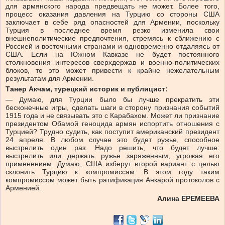
для армянского народа предвещать не может. Более того,
процесс оказания давления на Турцию со стороны США
заключает в себе ряд опасностей для Армении, поскольку
Турция в последнее время резко изменила свои
внешнеполитические предпочтения, стремясь к сближению с
Россией и восточными странами и одновременно отдаляясь от
США. Если на Южном Кавказе не будет постоянного
столкновения интересов сверхдержав и военно-политических
блоков, то это может привести к крайне нежелательным
результатам для Армении.
Танер Акчам, турецкий историк и публицист:
— Думаю, для Турции было бы лучше прекратить эти
бесконечные игры, сделать шаги в сторону признания событий
1915 года и не связывать это с Карабахом. Может ли признание
президентом Обамой геноцида армян испортить отношения с
Турцией? Трудно судить, как поступит американский президент
24 апреля. В любом случае это будет ружье, способное
выстрелить один раз. Надо решить, что будет лучше:
выстрелить или держать ружье заряженным, угрожая его
применением. Думаю, США изберут второй вариант с целью
склонить Турцию к компромиссам. В этом году таким
компромиссом может быть ратификация Анкарой протоколов с
Арменией.
Алина ЕРЕМЕЕВА