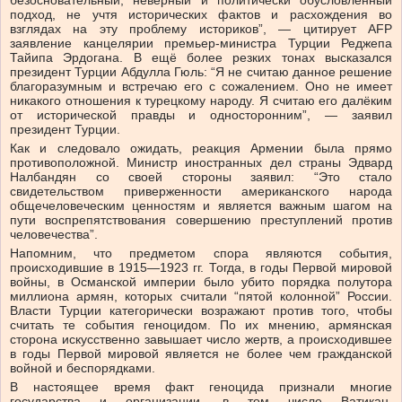
безосновательный, неверный и политически обусловленный
подход, не учтя исторических фактов и расхождения во
взглядах на эту проблему историков”, — цитирует AFP
заявление канцелярии премьер-министра Турции Реджепа
Тайипа Эрдогана. В ещё более резких тонах высказался
президент Турции Абдулла Гюль: “Я не считаю данное решение
благоразумным и встречаю его с сожалением. Оно не имеет
никакого отношения к турецкому народу. Я считаю его далёким
от исторической правды и односторонним”, — заявил
президент Турции.
Как и следовало ожидать, реакция Армении была прямо
противоположной. Министр иностранных дел страны Эдвард
Налбандян со своей стороны заявил: “Это стало
свидетельством приверженности американского народа
общечеловеческим ценностям и является важным шагом на
пути воспрепятствования совершению преступлений против
человечества”.
Напомним, что предметом спора являются события,
происходившие в 1915—1923 гг. Тогда, в годы Первой мировой
войны, в Османской империи было убито порядка полутора
миллиона армян, которых считали “пятой колонной” России.
Власти Турции категорически возражают против того, чтобы
считать те события геноцидом. По их мнению, армянская
сторона искусственно завышает число жертв, а происходившее
в годы Первой мировой является не более чем гражданской
войной и беспорядками.
В настоящее время факт геноцида признали многие
государства и организации, в том числе Ватикан,