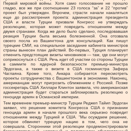
Первой мировой войны. Хотя само голосование не прошло
гладко, все же при соотношении 23 голоса “за” и 22 “против”
проект был утвержден. Впрочем, страсти начали накаляться
еще до рассмотрения проекта: администрация президента
США и власти Турции призвали Конгресс не утверждать
резолюцию, которая может повредить отношениям между
двумя странами. Когда же дело было сделано, последовавшая
реакция Турции была весьма болезненной. Она отозвала
своего посла из Вашингтона для консультаций. Как пишут
турецкие СМИ, на специальное заседание кабинета министров
страны вынесен план действий. Во-первых, Турция планирует
отменить предстоящие визиты чиновников — там, где они могут
соприкоснуться с США. Речь идет об участии со стороны Турции
в саммите по ядерной безопасности премьер-министра
Эрдогана, а также о визите в США госминистра Зафера
Чаглаяна. Кроме того, Анкара собирается пересмотреть
проекты сотрудничества с Вашингтоном в экономике. Наконец,
американцам могут пригрозить сближением с Россией. Позже
госсекретарь США Хиллари Клинтон заявила, что американская
администрация будет стараться заблокировать резолюцию о
геноциде армян в Османской империи.
Тем временем премьер-министр Турции Реджеп Тайип Эрдоган
заявил, что решение комитета Конгресса США о признании
геноцида армян в начале прошлого века серьезно повредит
отношениям между Турцией и США. “Мы осуждаем решение,
которое обвиняет турецкую нацию в том, чего она не
совершала. Сторонники этой резолюции продемонстрировали