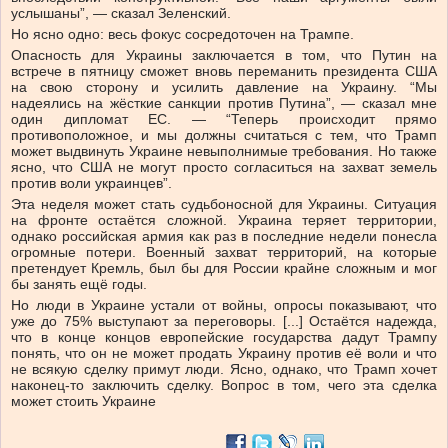
услышаны”, — сказал Зеленский.
Но ясно одно: весь фокус сосредоточен на Трампе.
Опасность для Украины заключается в том, что Путин на
встрече в пятницу сможет вновь переманить президента США
на свою сторону и усилить давление на Украину. “Мы
надеялись на жёсткие санкции против Путина”, — сказал мне
один дипломат ЕС. — “Теперь происходит прямо
противоположное, и мы должны считаться с тем, что Трамп
может выдвинуть Украине невыполнимые требования. Но также
ясно, что США не могут просто согласиться на захват земель
против воли украинцев”.
Эта неделя может стать судьбоносной для Украины. Ситуация
на фронте остаётся сложной. Украина теряет территории,
однако российская армия как раз в последние недели понесла
огромные потери. Военный захват территорий, на которые
претендует Кремль, был бы для России крайне сложным и мог
бы занять ещё годы.
Но люди в Украине устали от войны, опросы показывают, что
уже до 75% выступают за переговоры. [...] Остаётся надежда,
что в конце концов европейские государства дадут Трампу
понять, что он не может продать Украину против её воли и что
не всякую сделку примут люди. Ясно, однако, что Трамп хочет
наконец-то заключить сделку. Вопрос в том, чего эта сделка
может стоить Украине