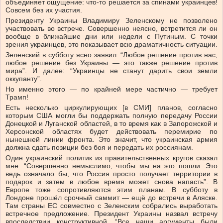
объединяет ощущение: что-то решается за спинами украинцев!
Совсем без их участия.
Президенту Украины Владимиру Зеленскому не позволено
участвовать во встрече. Совершенно неясно, встретится ли он
вообще в ближайшие дни или недели с Путиным. С точки
зрения украинцев, это показывает всю драматичность ситуации.
Зеленский в субботу ясно заявил: “Любое решение против нас,
любое решение без Украины — это также решение против
мира”. И далее: “Украинцы не станут дарить свои земли
оккупанту”.
Но именно этого — по крайней мере частично — требует
Трамп!
Есть несколько циркулирующих [в СМИ] планов, согласно
которым США могли бы поддержать полную передачу России
Донецкой и Луганской областей, в то время как в Запорожской и
Херсонской областях будет действовать перемирие по
нынешней линии фронта. Это значит, что украинская армия
должна сдать позиции без боя и передать их россиянам.
Один украинский политик из правительственных кругов сказал
мне: “Совершенно немыслимо, чтобы мы на это пошли. Это
ведь означало бы, что Россия просто получает территории в
подарок и затем в любое время может снова напасть”. В
Европе тоже сопротивляются этим планам. В субботу в
Лондоне прошёл срочный саммит — ещё до встречи в Аляске.
Там страны ЕС совместно с Зеленским собрались выработать
встречное предложение. Президент Украины назвал встречу
впоследствии конструктивной. “Все наши аргументы были