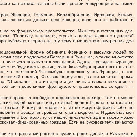
ского сантехника вызваны были простой конкуренцией на рынке
ран (Франция, Германия, Великобритания, Ирландия, Италия,
них находиться дольше трех месяцев, если они не работают и
яние во французском правительстве. Министр иностранных дел,
твом. “Политику ненависти, страха и поиска козлов отпущения”
ра публично спорила на эту тему с министром внутренних дел
 эмоциональной форме обвинила Францию в высылке людей по
врокомиссию поддержали Болгария и Румыния, а также множество
, после чего покинул зал заседаний. Однако президент Франции
чего не буду иметь против, если Люксембург примет всех цыган”.
ют, что маленький Люксембург не должен учить Францию, то это
альянский премьер Сильвио Берлускони, за что местная пресса
сар. “Я сожалею, что интерпретации лишь отвлекли внимание от
войной и действиями французского правительства сегодня”, —
ушение права на свободное передвижение налицо. Тем не менее
наших людей, которые ищут лучшей доли в Европе, она касается
й хватает. К тому же многие из них не могут оформить себе, по
явления и обещания, решается очень медленно. И дамоклов меч
Румыния и Болгария, то от наших чиновников ждать такого можно
ысококвалифицированных граждан. Если ее руководители качаются
ии интеграции мигрантов в чужой стране. Деньги и Румыния, и