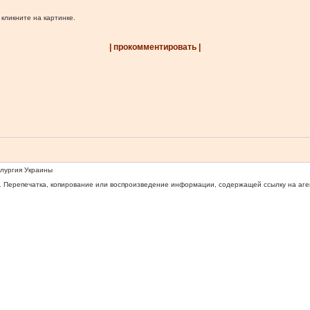
 кликните на картинке.
| прокомментировать |
ллургия Украины
 Перепечатка, копирование или воспроизведение информации, содержащей ссылку на агентс