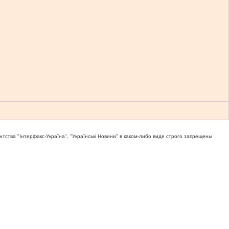
тва "Iнтерфакс-Україна", "Українськi Новини" в каком-либо виде строго запрещены