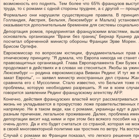
возможность его поднять. Тем более что 65% французов высту
труда, то с ромами с одной стороны труднее, а с другой — проще
Формально они нарушили существующие правила. В принципе,
Голландия, Австрия, Бельгия, Люксембург и Мальта) установ
оказываются дополнительным бременем для системы социального
Депортация ромов, предпринятая французскими властями, вызв
основатель организации “Врачи без границ” Бернар Кушнер даж
посчитал обреченной министр обороны Франции Эрве Морен. А
Брисом Ортефе.
Еврокомиссар по вопросам юстиции, фундаментальных прав 
этническому принципу. “Я думала, что Европа никогда не стан
правозащитных организаций. Глава Европарламента Ежи Бузек п
продолжает в действиях и в словах не стесняться. Якобы за ужи
Люксембург — родина еврокомиссара Вивиан Рединг. И тут же п
закат Европы”, — заявил министр иностранных дел страны Жан
сравнила его с Муссолини. Стало известно, что Бельгия тоже 
проблемы, которую необходимо разрешить. Я ни в коем случа
говорится заявлении Рединг французскому агентству AFP.
Конечно, действия французских властей могут рассматриватьс
жизнь не укладывается в прокрустово ложе правительственных 
напрямую. Не в таком виде, как с ромами, украинцы едут в дал
разным причинам, легальное проживание. Далее, проблема име
депортации висит над ними и при этом без всякого пособия на 
очень долго. Да и кто будет считаться со страной, которая не
в своей многовекторной политике как тростник по ветру. На вост
Случай с ромами во Франции показал, что легкого решения пр