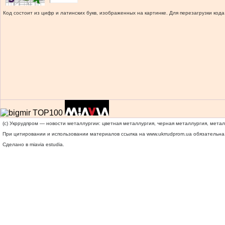
Код состоит из цифр и латинских букв, изображенных на картинке. Для перезагрузки кода
(c) Укррудпром — новости металлургии: цветная металлургия, черная металлургия, мета
При цитировании и использовании материалов ссылка на
www.ukrrudprom.ua
обязательна.
Сделано в miavia estudia.