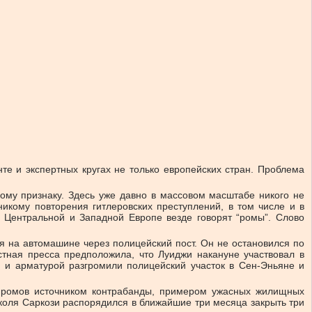
е и экспертных кругах не только европейских стран. Проблема
ому признаку. Здесь уже давно в массовом масштабе никого не
икому повторения гитлеровских преступлений, в том числе и в
 В Центральной и Западной Европе везде говорят “ромы”. Слово
ся на автомашине через полицейский пост. Он не остановился по
стная пресса предположила, что Луиджи накануне участвовал в
и и арматурой разгромили полицейский участок в Сен-Эньяне и
и ромов источником контрабанды, примером ужасных жилищных
иколя Саркози распорядился в ближайшие три месяца закрыть три