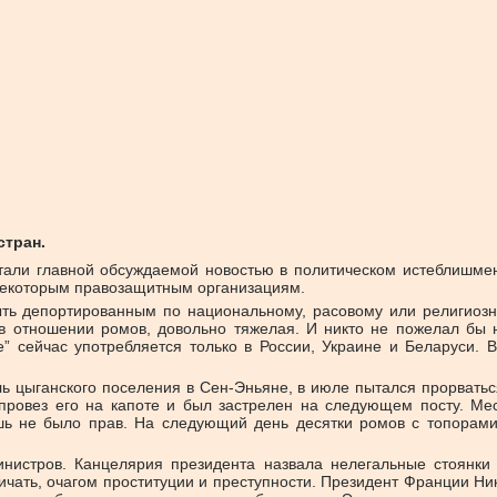
стран.
али главной обсуждаемой новостью в политическом истеблишмент
д некоторым правозащитным организациям.
ыть депортированным по национальному, расовому или религиозн
 в отношении ромов, довольно тяжелая. И никто не пожелал бы н
е” сейчас употребляется только в России, Украине и Беларуси.
ль цыганского поселения в Сен-Эньяне, в июле пытался прорвать
провез его на капоте и был застрелен на следующем посту. Ме
лишь не было прав. На следующий день десятки ромов с топорам
инистров. Канцелярия президента назвала нелегальные стоянк
ничать, очагом проституции и преступности. Президент Франции Н