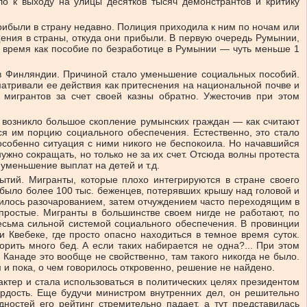
о к выходу на улицы десятков тысяч демонстрантов и критику
рибыли в страну недавно. Полиция приходила к ним по ночам или
щения в страны, откуда они прибыли. В первую очередь Румынии,
о время как пособие по безработице в Румынии — чуть меньше 1
а в Финляндии. Причиной стало уменьшение социальных пособий.
матривали ее действия как притеснения на национальной почве и
мигрантов за счет своей казны обратно. Ужесточив при этом
а возникло большое скопление румынских граждан — как считают
я им порцию социального обеспечения. Естественно, это стало
особенно ситуация с ними никого не беспокоила. Но начавшийся
ужно сокращать, но только не за их счет. Отсюда волны протеста
уменьшение выплат на детей и т.д.
тий. Мигранты, которые плохо интегрируются в стране своего
было более 100 тыс. беженцев, потерявших крышу над головой и
енилось разочарованием, затем отчуждением часто переходящим в
простые. Мигранты в большинстве своем нигде не работают, по
весьма сильной системой социального обеспечения. В провинции
 Квебеке, где просто опасно находиться в темное время суток.
орить много бед. А если таких набирается не одна?... При этом
Канаде это вообще не свойственно, там такого никогда не было.
 и пока, о чем говорилось откровенно, решение не найдено.
ктер и стала использоваться в политических целях президентом
ердость. Еще будучи министром внутренних дел, он решительно
ностей его рейтинг стремительно падает, а тут представилась