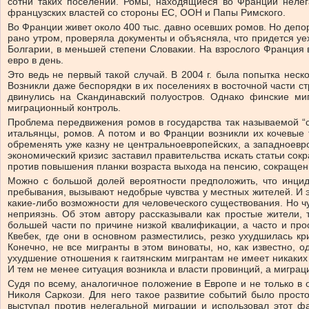
сотни таких поселений. Ромы, находящиеся во Франции нелег
французских властей со стороны ЕС, ООН и Папы Римского.
Во Франции живет около 400 тыс. давно осевших ромов. Но депо
рано утром, проверяла документы и объясняла, что придется уе
Болгарии, в меньшей степени Словакии. На взрослого Франция 
евро в день.
Это ведь не первый такой случай. В 2004 г. была попытка нес
Возникли даже беспорядки в их поселениях в восточной части с
двинулись на Скандинавский полуостров. Однако финские ми
миграционный контроль.
Проблема передвижения ромов в государства так называемой “с
итальянцы, ромов. А потом и во Франции возникли их кочевые
обременять уже казну не центральноевропейских, а западноевр
экономический кризис заставил правительства искать статьи сок
против повышения планки возраста выхода на пенсию, сокращени
Можно с большой долей вероятности предположить, что инцид
пребывания, вызывают недобрые чувства у местных жителей. И 
какие-либо возможности для человеческого существования. Но ч
неприязнь. Об этом автору рассказывали как простые жители,
большей части по причине низкой квалификации, а часто и про
Квебек, где они в основном разместились, резко ухудшилась к
Конечно, не все мигранты в этом виноваты, но, как известно, 
ухудшение отношения к гаитянским мигрантам не имеет никаких 
И тем не менее ситуация возникла и власти провинций, а миграц
Судя по всему, аналогичное положение в Европе и не только в
Николя Саркози. Для него такое развитие событий было прост
выступал против нелегальной миграции и использовал этот фа