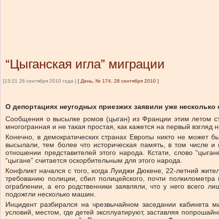
“Цыганская игла” миграции
[13:21 28 сентября 2010 года ]
[
День, № 174, 28 сентября 2010
]
О депортациях неугодных приезжих заявили уже несколько 
Сообщения о высылке ромов (цыган) из Франции этим летом ст
многогранная и не такая простая, как кажется на первый взгля
Конечно, в демократических странах Европы никто не может б
высылали, тем более что историческая память, в том числе и
отношении представителей этого народа. Кстати, слово “цыган
“цыгане” считается оскорбительным для этого народа.
Конфликт начался с того, когда Луиджи Дюкене, 22-летний жите
требованию полиции, сбил полицейского, почти полкилометра 
ограблении, а его родственники заявляли, что у него всего 
подожгли несколько машин.
Инцидент разбирался на чрезвычайном заседании кабинета м
условий, местом, где детей эксплуатируют, заставляя попрошай