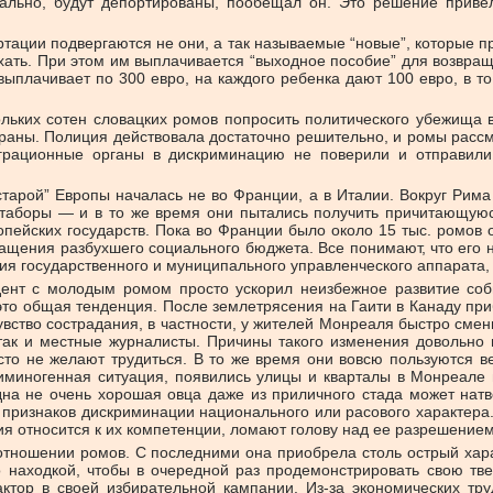
ально, будут депортированы, пообещал он. Это решение привел
ртации подвергаются не они, а так называемые “новые”, которые п
хать. При этом им выплачивается “выходное пособие” для возвра
выплачивает по 300 евро, на каждого ребенка дают 100 евро, в т
кольких сотен словацких ромов попросить политического убежищ
траны. Полиция действовала достаточно решительно, и ромы расс
грационные органы в дискриминацию не поверили и отправили 
тарой” Европы началась не во Франции, а в Италии. Вокруг Рим
 таборы — и в то же время они пытались получить причитающуюс
опейских государств. Пока во Франции было около 15 тыс. ромов 
ращения разбухшего социального бюджета. Все понимают, что его н
я государственного и муниципального управленческого аппарата, 
ент с молодым ромом просто ускорил неизбежное развитие собы
это общая тенденция. После землетрясения на Гаити в Канаду при
увство сострадания, в частности, у жителей Монреаля быстро см
 так и местные журналисты. Причины такого изменения довольно 
сто не желают трудиться. В то же время они вовсю пользуются 
риминогенная ситуация, появились улицы и кварталы в Монреале и
одна не очень хорошая овца даже из приличного стада может натв
признаков дискриминации национального или расового характера. 
ия относится к их компетенции, ломают голову над ее разрешением
 отношении ромов. С последними она приобрела столь острый хара
о находкой, чтобы в очередной раз продемонстрировать свою тв
ктор в своей избирательной кампании. Из-за экономических труд