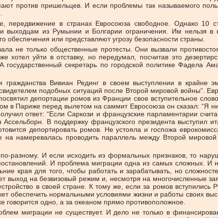
пают против пришельцев. И если проблемы так называемого поль
.
 передвижение в странах Евросоюза свободное. Однако 10 ст
или выходцам из Румынии и Болгарии ограничения. Им нельзя в 
 обеспечения или представляют угрозу безопасности страны.
ала не только общественные протесты. Они вызвали противосто
е хотел уйти в отставку, но передумал, посчитав это дезертирс
 государственный секретарь по городской политике Фадела Ама
и гражданства Вивиан Рединг в своем выступлении в крайне
ет свидетелем подобных ситуаций после Второй мировой войны”. Е
освятил депортации ромов из Франции свое вступительное слово
ном в Париже перед вылетом на саммит Евросоюза он сказал: “Я ни
олучил ответ: “Если Саркози и французские парламентарии счита
 Ассельборн. В поддержку французского президента выступил ит
готовится депортировать ромов. Не устояла и госпожа еврокомис
е на намеревалась проводить параллель между Второй мировой 
я по-разному. И если исходить из формальных признаков, то нар
постановлений. И проблема миграции одна из самых сложных. И 
ьние края для того, чтобы работать и зарабатывать, но сложносте
ет выход на безвизовый режим и, несмотря на многочисленные за
устройство в своей стране. К тому же, если за ромов вступились 
 может обеспечить нормальными условиями жизни и работы своих в
оке говорится одно, а за океаном прямо противоположное.
облем миграции не существует. И дело не только в финансирован