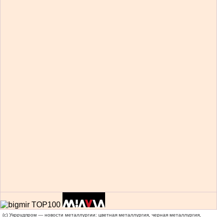
(c) Укррудпром — новости металлургии: цветная металлургия, черная металлургия,