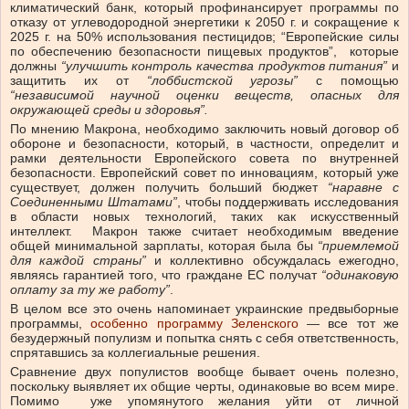
климатический банк, который профинансирует программы по
отказу от углеводородной энергетики к 2050 г. и сокращение к
2025 г. на 50% использования пестицидов; “Европейские силы
по обеспечению безопасности пищевых продуктов”, которые
должны
“улучшить контроль качества продуктов питания”
и
защитить их от
“лоббистской угрозы”
с помощью
“независимой научной оценки веществ, опасных для
окружающей среды и здоровья”.
По мнению Макрона, необходимо заключить новый договор об
обороне и безопасности, который, в частности, определит и
рамки деятельности Европейского совета по внутренней
безопасности. Европейский совет по инновациям, который уже
существует, должен получить больший бюджет
“наравне с
Соединенными Штатами”
, чтобы поддерживать исследования
в области новых технологий, таких как искусственный
интеллект. Макрон также считает необходимым введение
общей минимальной зарплаты, которая была бы
“приемлемой
для каждой страны”
и коллективно обсуждалась ежегодно,
являясь гарантией того, что граждане ЕС получат
“одинаковую
оплату за ту же работу”
.
В целом все это очень напоминает украинские предвыборные
программы,
особенно программу Зеленского
— все тот же
безудержный популизм и попытка снять с себя ответственность,
спрятавшись за коллегиальные решения.
Сравнение двух популистов вообще бывает очень полезно,
поскольку выявляет их общие черты, одинаковые во всем мире.
Помимо уже упомянутого желания уйти от личной