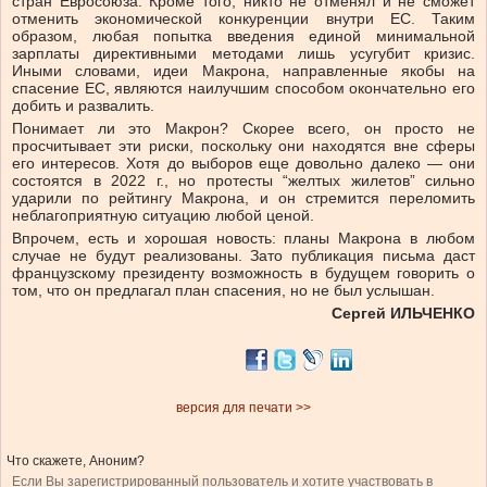
стран Евросоюза. Кроме того, никто не отменял и не сможет
отменить экономической конкуренции внутри ЕС. Таким
образом, любая попытка введения единой минимальной
зарплаты директивными методами лишь усугубит кризис.
Иными словами, идеи Макрона, направленные якобы на
спасение ЕС, являются наилучшим способом окончательно его
добить и развалить.
Понимает ли это Макрон? Скорее всего, он просто не
просчитывает эти риски, поскольку они находятся вне сферы
его интересов. Хотя до выборов еще довольно далеко — они
состоятся в 2022 г., но протесты “желтых жилетов” сильно
ударили по рейтингу Макрона, и он стремится переломить
неблагоприятную ситуацию любой ценой.
Впрочем, есть и хорошая новость: планы Макрона в любом
случае не будут реализованы. Зато публикация письма даст
французскому президенту возможность в будущем говорить о
том, что он предлагал план спасения, но не был услышан.
Сергей ИЛЬЧЕНКО
версия для печати >>
Что скажете, Аноним?
Если Вы зарегистрированный пользователь и хотите участвовать в