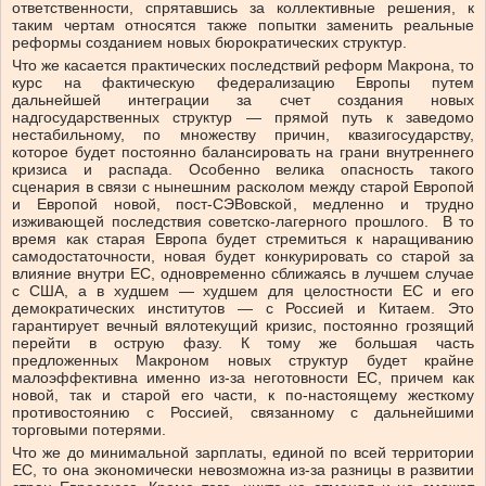
ответственности, спрятавшись за коллективные решения, к
таким чертам относятся также попытки заменить реальные
реформы созданием новых бюрократических структур.
Что же касается практических последствий реформ Макрона, то
курс на фактическую федерализацию Европы путем
дальнейшей интеграции за счет создания новых
надгосударственных структур — прямой путь к заведомо
нестабильному, по множеству причин, квазигосударству,
которое будет постоянно балансировать на грани внутреннего
кризиса и распада. Особенно велика опасность такого
сценария в связи с нынешним расколом между старой Европой
и Европой новой, пост-СЭВовской, медленно и трудно
изживающей последствия советско-лагерного прошлого. В то
время как старая Европа будет стремиться к наращиванию
самодостаточности, новая будет конкурировать со старой за
влияние внутри ЕС, одновременно сближаясь в лучшем случае
с США, а в худшем — худшем для целостности ЕС и его
демократических институтов — с Россией и Китаем. Это
гарантирует вечный вялотекущий кризис, постоянно грозящий
перейти в острую фазу. К тому же большая часть
предложенных Макроном новых структур будет крайне
малоэффективна именно из-за неготовности ЕС, причем как
новой, так и старой его части, к по-настоящему жесткому
противостоянию с Россией, связанному с дальнейшими
торговыми потерями.
Что же до минимальной зарплаты, единой по всей территории
ЕС, то она экономически невозможна из-за разницы в развитии