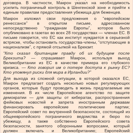
договора. В частности, Макрон указал на необходимость
усилить пограничный контроль в Шенгенской зоне и прийти к
единым правилам предоставления убежища для беженцев.
Макрон изложил свои предложения о “европейском
ренессансе” в открытом письме, адресованном
непосредственно “гражданам Европы”, которое было
опубликовано в газетах во всех 28 государствах — членах ЕС. В
письме говорится, что ЕС как институт нуждается в серьезной
встряске, чтобы остановить государства-члены, “отступающие в
национализм”, с прямой отсылкой на Брекзит.
“Кто сказал британцам правду об их будущем после
Брекзита?
— спрашивает Макрон, используя выход
Великобритании из ЕС в качестве примера его глубокого
кризиса. —
Кто говорил им о потере доступа к рынку ЕС?
Кто упомянул риски для мира в Ирландии?”
Для выхода из сложной ситуации, в которой оказался ЕС,
Maкрон предлагает создать несколько новых регулирующих
органов, которые будут проводить в жизнь предлагаемые им
изменения. В их числе Европейское агентство по защите
демократии — для защиты от кибератак, распространения
фейковых новостей и запрета иностранным державам
финансировать европейские политические партии;
Европейский совет по внутренней безопасности, состоящий из
общеевропейского пограничного ведомства и бюро по
убежищу, а также собственно Европейского совета
безопасности, занятого оборонными вопросами, который
должен включать и Великобританию; Европейский