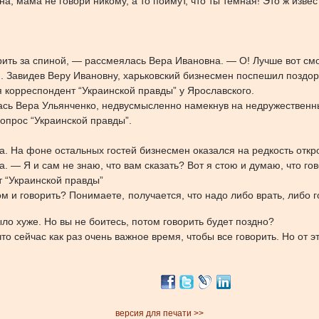
она, мама не говори никому, а то поймут, что ты темная! Это ж изв
рить за спиной, — рассмеялась Вера Ивановна. — О! Лучше вот с
Завидев Веру Ивановну, харьковский бизнесмен поспешил поздоров
 корреспондент “Украинской правды” у Ярославского.
ь Вера Ульянченко, недвусмысленно намекнув на недружественны
вопрос “Украинской правды”.
а. На фоне остальных гостей бизнесмен оказался на редкость отк
 — Я и сам не знаю, что вам сказать? Вот я стою и думаю, что го
т “Украинской правды”
м и говорить? Понимаете, получается, что надо либо врать, либо 
ло хуже. Но вы не боитесь, потом говорить будет поздно?
то сейчас как раз очень важное время, чтобы все говорить. Но от э
версия для печати >>