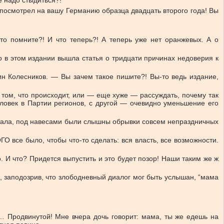
е надо стыдиться?!
 посмотрел на вашу Германию образца двадцать второго года! Вы
о помните?! И что теперь?! А теперь уже нет оранжевых. А о
 в этом издании вышла статья о тридцати причинах недоверия к
ин Колесников. — Вы зачем такое пишите?! Вы-то ведь издание,
 том, что происходит, или — еще хуже — рассуждать, почему так
еловек в Партии регионов, с другой — очевидно уменьшение его
тихала, под навесами были слышны обрывки совсем непраздничных
О все было, чтобы что-то сделать: вся власть, все возможности.
. И что? Придется выпустить и это будет позор! Наши таким же ж
 заподозрив, что злободневный диалог мог быть услышан, “мама
о… Продвинутой! Мне вчера дочь говорит: мама, ты же едешь на