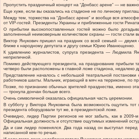
Пропустить праздничный концерт на “Донбасс арене” — не важно
Еще хуже, если вы оказались на стадионе не по личному приглаше
Между тем, торжества на “Донбасс арене” и вообще вся атмосфе
от VIP-гостей. Президенты Украины и приближенные гости Ринат
О прибытии высокопоставленных гостей можно было догадыв
заполненный неимоверным количеством охраны — гости стали вы
Виктор Янукович пришел на праздник со всей семьей — двумя 
ближе к народному депутата и другу семьи Юрию Иванющенко.
К удивлению журналистов, супруга президента — Людмила Ян
неприличной.
Помимо действующего президента, на празднование прибыли та
четверо были расположены в главной ложе стадиона, недалеко др
Представление началось с небольшой театральной постановки 
работников шахты. Мальчик, играющий в мяч на терриконе, по пр
Позже, по признанию обычных зрителей празднества, именно эт
— тронула дончан больше всего.
Очень символичной оказалась официальная часть церемонии.
В субботу у Виктора Януковича была возможность ощутить тот 
президента оборудовали тут же, в президентской ложе.
Очевидно, лидер Партии регионов не мог забыть, как в 2009-м
Официальная должность и отсутствие ощутимых изменений остуд
Да и сам лидер поменялся. Два года назад он выступал перед 
написанной кем-то речью.