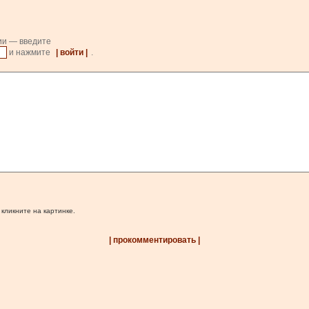
ии — введите
и нажмите
| войти |
.
 кликните на картинке.
| прокомментировать |