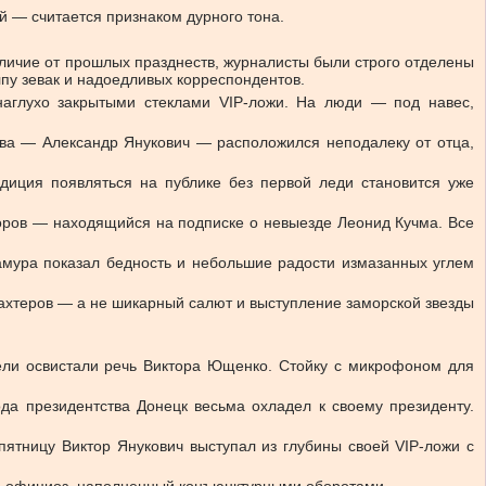
й — считается признаком дурного тона.
тличие от прошлых празднеств, журналисты были строго отделены
лпу зевак и надоедливых корреспондентов.
аглухо закрытыми стеклами VIP-ложи. На люди — под навес,
тва — Александр Янукович — расположился неподалеку от отца,
иция появляться на публике без первой леди становится уже
оров — находящийся на подписке о невыезде Леонид Кучма. Все
амура показал бедность и небольшие радости измазанных углем
ахтеров — а не шикарный салют и выступление заморской звезды
ители освистали речь Виктора Ющенко. Стойку с микрофоном для
ода президентства Донецк весьма охладел к своему президенту.
пятницу Виктор Янукович выступал из глубины своей VIP-ложи с