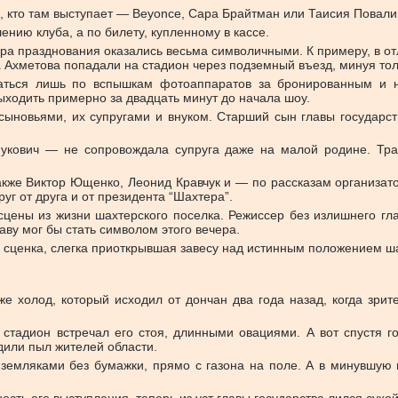
, кто там выступает — Beyonce, Сара Брайтман или Таисия Повали
нию клуба, а по билету, купленному в кассе.
ра празднования оказались весьма символичными. К примеру, в о
а Ахметова попадали на стадион через подземный въезд, минуя то
аться лишь по вспышкам фотоаппаратов за бронированным и н
ходить примерно за двадцать минут до начала шоу.
сыновьями, их супругами и внуком. Старший сын главы государс
укович — не сопровождала супруга даже на малой родине. Трад
кже Виктор Ющенко, Леонид Кравчук и — по рассказам организат
уг от друга и от президента “Шахтера”.
сцены из жизни шахтерского поселка. Режиссер без излишнего гл
аву мог бы стать символом этого вечера.
а сценка, слегка приоткрывшая завесу над истинным положением ш
же холод, который исходил от дончан два года назад, когда зр
 стадион встречал его стоя, длинными овациями. А вот спустя г
или пыл жителей области.
земляками без бумажки, прямо с газона на поле. А в минувшую 