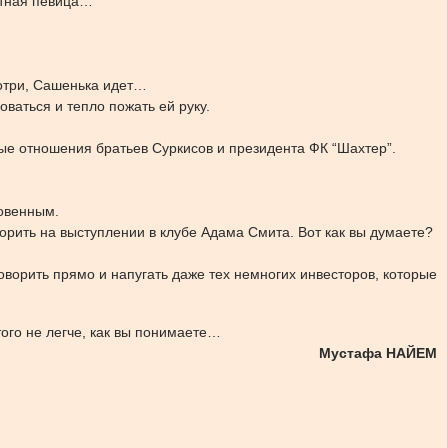
естная певица…
мотри, Сашенька идет…
аться и тепло пожать ей руку.
е отношения братьев Суркисов и президента ФК “Шахтер”.
ровенным.
ворить на выступлении в клубе Адама Смита. Вот как вы думаете?
говорить прямо и напугать даже тех немногих инвесторов, которые
того не легче, как вы понимаете…
Мустафа НАЙЕМ