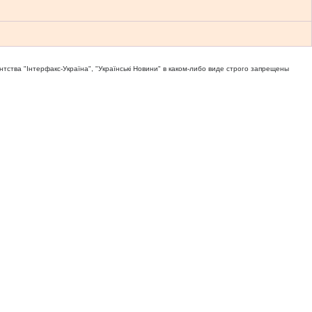
тва "Iнтерфакс-Україна", "Українськi Новини" в каком-либо виде строго запрещены