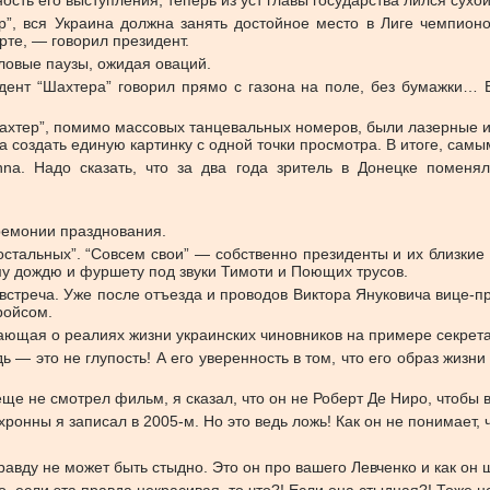
ость его выступления, теперь из уст главы государства лился су
”, вся Украина должна занять достойное место в Лиге чемпионо
рте, — говорил президент.
ловые паузы, ожидая оваций.
дент “Шахтера” говорил прямо с газона на поле, без бумажки… Е
хтер”, помимо массовых танцевальных номеров, были лазерные и 
а создать единую картинку с одной точки просмотра. В итоге, сам
na. Надо сказать, что за два года зритель в Донецке поменял
ремонии празднования.
 “остальных”. “Совсем свои” — собственно президенты и их близк
у дождю и фуршету под звуки Тимоти и Поющих трусов.
стреча. Уже после отъезда и проводов Виктора Януковича вице-
ройсом.
вающая о реалиях жизни украинских чиновников на примере секрет
ь — это не глупость! А его уверенность в том, что его образ жи
 еще не смотрел фильм, я сказал, что он не Роберт Де Ниро, чтобы 
хронны я записал в 2005-м. Но это ведь ложь! Как он не понимает, 
правду не может быть стыдно. Это он про вашего Левченко и как он