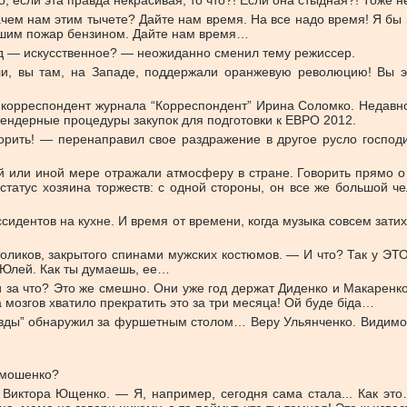
, если эта правда некрасивая, то что?! Если она стыдная?! Тоже н
чем нам этим тычете? Дайте нам время. На все надо время! Я бы
тушим пожар бензином. Дайте нам время…
ад — искусственное? — неожиданно сменил тему режиссер.
ли, вы там, на Западе, поддержали оранжевую революцию! Вы эт
корреспондент журнала “Корреспондент” Ирина Соломко. Недавно
ендерные процедуры закупок для подготовки к ЕВРО 2012.
орить! — перенаправил свое раздражение в другое русло господ
ой или иной мере отражали атмосферу в стране. Говорить прямо о
статус хозяина торжеств: с одной стороны, он все же большой ч
сидентов на кухне. И время от времени, когда музыка совсем за
ликов, закрытого спинами мужских костюмов. — И что? Так у ЭТОГ
с Юлей. Как ты думаешь, ее…
 за что? Это же смешно. Они уже год держат Диденко и Макаренко
озгов хватило прекратить это за три месяца! Ой буде біда…
авды” обнаружил за фуршетным столом… Веру Ульянченко. Видимо,
имошенко?
 Виктора Ющенко. — Я, например, сегодня сама стала... Как эт