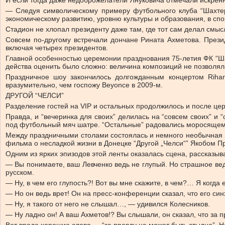
И если тогда даже недоброжелатели Януковича отмечали искренн
— Следуя символическому примеру футбольного клуба “Шахтер
экономическому развитию, уровню культуры и образования, в спо
Стадион не хлопал президенту даже там, где тот сам делал смыс
Совсем по-другому встречали дончане Рината Ахметова. Прези
включая четырех президентов.
Главной особенностью церемонии празднования 75-летия ФК “Ша
действа оценить было сложно: величина композиций не позволял
Праздничное шоу закончилось долгожданным концертом Rihan
вразумительно, чем госпожу Beyonce в 2009-м.
ДРУГОЙ “ЧЕЛСИ”
Разделение гостей на VIP и остальных продолжилось и после це
Правда, и “вечеринка для своих” делилась на “совсем своих” и
под футбольный мяч шатре. “Остальные” радовались моросящем
Между праздничными столами состоялась и немного необычная в
фильма о несладкой жизни в Донецке “Другой „Челси“” Якобом П
Одним из ярких эпизодов этой ленты оказалась сцена, рассказы
— Вы понимаете, ваш Левченко ведь не глупый. Но страшное вед
русском.
— Ну, в чем его глупость?! Вот вы мне скажите, в чем?… Я когда
— Но он ведь врет! Он на пресс-конференции сказал, что его син
— Ну, я такого от него не слышал…, — удивился Колесников.
— Ну ладно он! А ваш Ахметов!? Вы слышали, он сказал, что за 