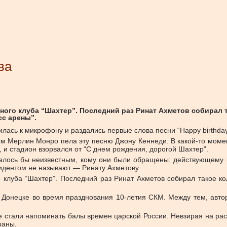
ва
ого клуба “Шахтер”. Последний раз Ринат Ахметов собирал т
сс арены”.
лась к микрофону и раздались первые слова песни “Happy birthda
ым Мерлин Монро пела эту песню Джону Кеннеди. В какой-то момен
о, и стадион взорвался от “С днем рождения, дорогой Шахтер”.
талось бы неизвестным, кому они были обращены: действующему г
зидентом не называют — Ринату Ахметову.
клуба “Шахтер”. Последний раз Ринат Ахметов собирал такое кол
Донецке во время празднования 10-летия СКМ. Между тем, автор 
е стали напоминать балы времен царской России. Невзирая на рас
раны.