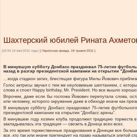
Шахтерский юбилей Рината Ахмето
[16:54 16 мая 2011 года ]
[
Українська правда, 16 травня 2011
]
В минувшую субботу Донбасс праздновал 75-летие футбольн
назад в разгар президентской кампании на открытии “Донба
…когда стадион затих, блестящая фигура Милы Йовович приблизи
Голос актрисы звучал с тем же неуловимым шептанием, с котор
слова и споет Happy birthday, Mr. President. Но все вышло хорош
Впрочем, даже если бы госпожа Йовович перепутала слова, ос
или человеку, которого окружение даже в обиходе иначе как пре
В минувшую субботу Донбасс праздновал 75-летие футбольного 
президентской кампании на открытии “Донбасс арены”.
В минувшем году хозяин клуба продолжил традицию торжеств в 
закладывалась эта традиция — свозить в Донецк всех-всех.
За это время торжественные празднования в Донецке все больш
все, кто так или иначе претендует на право называться элитой ст