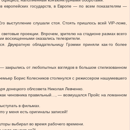
хой официоз, наполненный конъюнктурными оборотами.
в европейских государств, в Европе — по всем показателям —
го выступление слушали стоя. Стоять пришлось всей VIP-ложе,
световые проекции. Впрочем, зрителю на стадионе размах всего
ыми восхищенными оказались телезрители.
ся. Двукратную обладательницу Грэмми приняли как-то более
ие — закрылись от любопытных взглядов в большом стилизованном
премьер Борис Колесников столкнулся с режиссером нашумевшего
аря донецкого облсовета Николая Левченко.
зни как чиновника правильный…, — возмущался Пройс на ломанном
выступать в фильмах.
что у меня есть оригиналы записей!
 шторы выбирал во время рабочего времени.