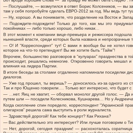
Вот вроде хорошие слова — “за правду не может быть стыдно”. Но
— Послушайте, — возмутился в ответ Борис Колсеников, — вы за
там у себя попробуйте сделать ЕВРО-2012 за год. Мы ведь тут 
— Ну, хорошо. А вы понимаете, что разделение на Восток и Зап
— Подождите-подождите! Только до того, как мы это придума
покойниках — либо только хорошо, либо никак…
В этот момент к компании вице-премьера и режиссера подошла 
нынешней власти, среди которых была названа и непрозрачные т
— О! И “Корреспондент” тут! С вами я вообще бы не хотел гов
которое на что-то претендует! Вы же хотите быть “Тайм”!
Впрочем, большинство разговоров в “кулуарах” празднества в т
происходит, решались немногие. Откровенно говорить мешал и 
влияния на лидера Партии.
В итоге беседы за столами отдаленно напоминали посиделки дис
диалогов.
— Уже год прошел, ты веришь? — доносилось из-за одного из сто
Так и про Ющенко говорили…. Только вот интересно, что будет 
— …нет. Яиц не хватит, — оборвал монолог другой голос. — Да и
путем шли — посадили Колесникова, Кушнарева… Но у Андреича м
Когда скопление спин поредело, корреспондент “Украинской пр
олигархов” решила сама выступить в роли журналиста.
— Здравствуй дорогой! Как тебе концерт? Как Рихана?
— Вас действительно это интересует? Или лучше поговорим о Т
— Нет, дорогой, сегодня праздник! — расхохоталась соратница