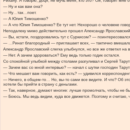
Рихану. Я говорю, доця, не мучь меня, кто это? Ой, говорит мне 
— Ну и как вам она?
— Ну…так…поет.
— А Юлия Тимошенко?
— А что Юлия Тимошенко? Ее тут нет. Нехорошо о человеке гово
Неподалеку мимо действительно прошел Александр Ярославский. 
— Вы, кстати, поздоровались тут с Суркисом? — поинтересовался
— …Ринат благородный — приглашает всех, — тактично вмешалас
Александр Ярославский слегка улыбнулся, но все же ответил на 
— Нет. А зачем здороваться? Ему ведь только годик остался.
Со спокойной улыбкой между столами разгуливал и Сергей Тарут
— Зачем вас со мной интервью? — начал с шутки господин Тарута.
— Что мешает вам говорить, как есть? — удивился корреспонден
— Ничего, в общем-то… Но, вы-то сами все видите. И что? Об это
хотели бы прийти в страну с деньгами.
— Так, наверное, думают многие: лучше промолчать, чтобы не бы
— Боюсь. Мы ведь видим, куда все движется. Поэтому и считаю, ч