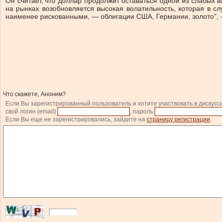
Он считает, что доллар продолжит оставаться одной из слабых 
на рынках возобновляется высокая волатильность, которая в сл
наименее рискованными, — облигации США, Германии, золото”, 
Что скажете, Аноним?
Если Вы зарегистрированный пользователь и хотите участвовать в дискусс
свой логин (email)
, пароль
Если Вы еще не зарегистрировались, зайдите на
страницу регистрации
.