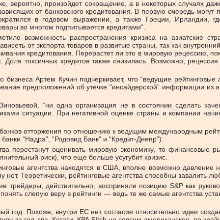
же, вероятно, произойдет сокращение, а в некоторых случаях даж
 зависящих от банковского кредитования. В первую очередь могут
ократился в годовом выражении, а также Греции, Ирландии, гд
товары во многом подпитывается кредитами”.
метило возможность распространения кризиса на азиатские стра
ависеть от экспорта товаров в развитые страны, так как внутренн
чивания кредитования. Перерастет ли это в мировую рецессию, по
х. Доля токсичных кредитов также снизилась. Возможно, рецессия
о бизнеса Артем Кучин подчеркивает, что “ведущие рейтинговые 
вание предположений об утечке “инсайдерской” информации из аг
иновьевой, “ни одна организация не в состоянии сделать каче
иками ситуации. При негативной оценке страны и компании начин
 банков отторжения по отношению к ведущим международным рейти
 банки “Надра”, “Родовид Банк” и “Кредит-Днепр”).
ства перестанут оценивать мировую экономику, то финансовые ры
лнительный риск), что еще больше усугубит кризис.
инговые агентства находятся в США, вполне возможно давление н
му нет. Теоретически, рейтинговые агентства способны завалить л
гие трейдеры, действительно, восприняли позицию S&P как руково
 понять слепую веру в рейтинги — ведь те же самые агентства ус
ый год. Похоже, внутри ЕС нет согласия относительно идеи создан
ктуру за год-два. Кстати, КРА Fitch не совсем американское, по к