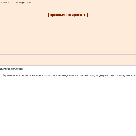
 кликните на картинке.
| прокомментировать |
ллургия Украины
 Перепечатка, копирование или воспроизведение информации, содержащей ссылку на агентс