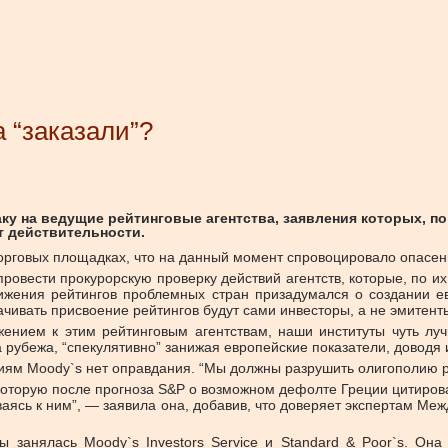
 “заказали”?
ку на ведущие рейтинговые агентства, заявления которых, 
т действительности.
торговых площадках, что на данный момент спровоцировало опасен
провести прокурорскую проверку действий агентств, которые, по 
нижения рейтингов проблемных стран призадумался о создании ев
ачивать присвоение рейтингов будут сами инвесторы, а не эмитент
жением к этим рейтинговым агентствам, наши институты чуть лу
а рубежа, “спекулятивно” занижая европейские показатели, доводя 
ям Moody`s нет оправдания. “Мы должны разрушить олигополию ре
оторую после прогноза S&P о возможном дефолте Греции цитировал
ваясь к ним”, — заявила она, добавив, что доверяет экспертам Ме
 занялась Moody`s Investors Service и Standard & Poor`s. Он