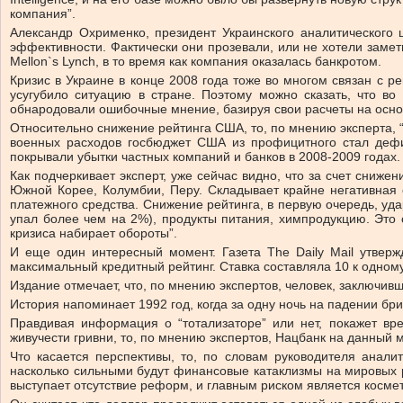
компания”.
Александр Охрименко, президент Украинского аналитического 
эффективности. Фактически они прозевали, или не хотели замети
Mellon`s Lynch, в то время как компания оказалась банкротом.
Кризис в Украине в конце 2008 года тоже во многом связан с р
усугубило ситуацию в стране. Поэтому можно сказать, что в
обнародовали ошибочные мнение, базируя свои расчеты на основ
Относительно снижение рейтинга США, то, по мнению эксперта, 
военных расходов госбюджет США из профицитного стал дефи
покрывали убытки частных компаний и банков в 2008-2009 годах.
Как подчеркивает эксперт, уже сейчас видно, что за счет сниж
Южной Корее, Колумбии, Перу. Складывает крайне негативная с
платежного средства. Снижение рейтинга, в первую очередь, уд
упал более чем на 2%), продукты питания, химпродукцию. Это с
кризиса набирает обороты”.
И еще один интересный момент. Газета The Daily Mail утверж
максимальный кредитный рейтинг. Ставка составляла 10 к одному
Издание отмечает, что, по мнению экспертов, человек, заключи
История напоминает 1992 год, когда за одну ночь на падении б
Правдивая информация о “тотализаторе” или нет, покажет вре
живучести гривни, то, по мнению экспертов, Нацбанк на данный 
Что касается перспективы, то, по словам руководителя анали
насколько сильными будут финансовые катаклизмы на мировых р
выступает отсутствие реформ, и главным риском является космет