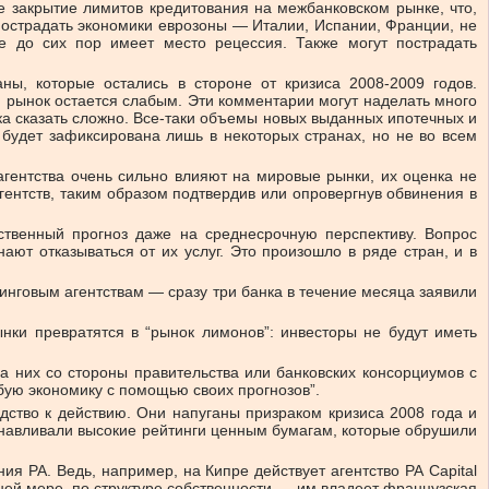
е закрытие лимитов кредитования на межбанковском рынке, что,
 пострадать экономики еврозоны — Италии, Испании, Франции, не
е до сих пор имеет место рецессия. Также могут пострадать
ны, которые остались в стороне от кризиса 2008-2009 годов.
ий рынок остается слабым. Эти комментарии могут наделать много
ка сказать сложно. Все-таки объемы новых выданных ипотечных и
 будет зафиксирована лишь в некоторых странах, но не во всем
агентства очень сильно влияют на мировые рынки, их оценка не
ентств, таким образом подтвердив или опровергнув обвинения в
ственный прогноз даже на среднесрочную перспективу. Вопрос
ают отказываться от их услуг. Это произошло в ряде стран, и в
нговым агентствам — сразу три банка в течение месяца заявили
нки превратятся в “рынок лимонов”: инвесторы не будут иметь
а них со стороны правительства или банковских консорциумов с
юбую экономику с помощью своих прогнозов”.
дство к действию. Они напуганы призраком кризиса 2008 года и
танавливали высокие рейтинги ценным бумагам, которые обрушили
ия РА. Ведь, например, на Кипре действует агентство РА Capital
райней мере, по структуре собственности — им владеет французская