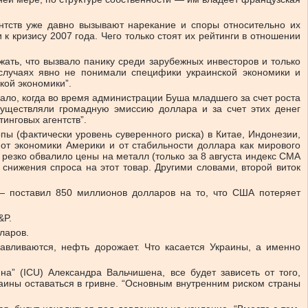
ентств уже давно вызывают нарекание и споры относительно их
к кризису 2007 года. Чего только стоят их рейтинги в отношении
жать, что вызвало панику среди зарубежных инвесторов и только
 случаях явно не понимали специфики украинской экономики и
кой экономики”.
ало, когда во время администрации Буша младшего за счет роста
уществляли громадную эмиссию доллара и за счет этих денег
инговых агентств”.
пы (фактически уровень суверенного риска) в Китае, Индонезии,
 от экономики Америки и от стабильности доллара как мирового
резко обвалило цены на металл (только за 8 августа индекс СМА
 снижения спроса на этот товар. Другими словами, второй виток
” — поставил 850 миллионов долларов на то, что США потеряет
&P.
ларов.
навливаются, нефть дорожает. Что касается Украины, а именно
а” (ICU) Александра Вальчишена, все будет зависеть от того,
аины оставаться в гривне. “Основным внутренним риском страны