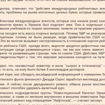
центра, отмечает, что “действия международных рейтинговых аг
ть, проблемы на рынке ипотечных ценных бумаг, которые привели 
ейтингами международных агентств, которые они начали резко сни
о многом кризис в Украине был подогрет ими. Они в отдельных
ании учебников по теории экономики, нежели на практике украинс
“на сегодня есть масса спорных вопросов. Почему S&P не реагиров
цитным, почему не было реакции, когда правительство США ос
 Это во многом вызывает настороженность в отношении оценок рейт
ения рейтинга США, прежде всего, выросли кредитно-дефолтные сво
итуация среди развивающихся стран, так как они очень зависят
арило по развивающим странам, чем по самим США. Действие S&P 
видетельствует о том, что мировая экономика находится на пути
дает, что неизвестный инвестор в июле “сыграл в тотализатор
, то есть, на кону было более 8 миллиардов долларов.
вший пари, мог обладать инсайдерской информацией о намерении S
ританского фунта финансист Джордж Сорос заработал миллиард дол
мя. А сейчас после двухдневного резкого обвала рынки восста
момент способен удержать валютный курс.
тического подразделения группы “Инвестиционный Капитал Украин
ынках, а также от желания внутренних и внешних инвесторов Укр
ический ремонт над операциями “Нафтогаза”, — считает эксперт.