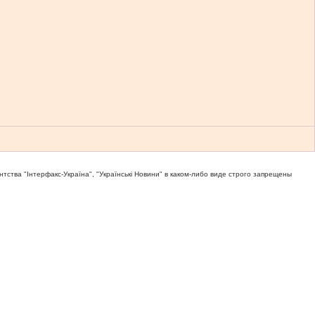
тва "Iнтерфакс-Україна", "Українськi Новини" в каком-либо виде строго запрещены