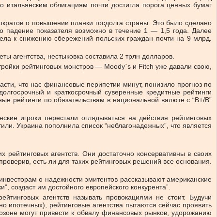
по итальянским облигациям почти достигла порога ценных бумаг
ократов о повышении планки госдолга страны. Это было сделано
то падение показателя возможно в течение 1 — 1,5 года. Далее
вела к снижению сбережений польских граждан почти на 9 млрд.
ты агентства, нестыковка составила 2 трлн долларов.
ройки рейтинговых монстров — Moody`s и Fitch уже давали свою,
власти, что нас финансовые перипетии минут, понизило прогноз по
 долгосрочный и краткосрочный суверенные кредитные рейтинги
ные рейтинги по обязательствам в национальной валюте с “В+/В”
нские игроки перестали оглядываться на действия рейтинговых
нтили. Украина пополнила список “неблагонадежных”, что является
их рейтинговых агентств. Они достаточно консервативны в своих
проверив, есть ли для таких рейтинговых решений все основания.
им инвесторам о надежности эмитентов рассказывают американские
и”, создаст им достойного европейского конкурента”.
йтинговых агентств называть провокациями не стоит. Будучи
но ипотечных), рейтинговые агентства пытаются сейчас проявить
розоне могут привести к обвалу финансовых рынков, удорожанию