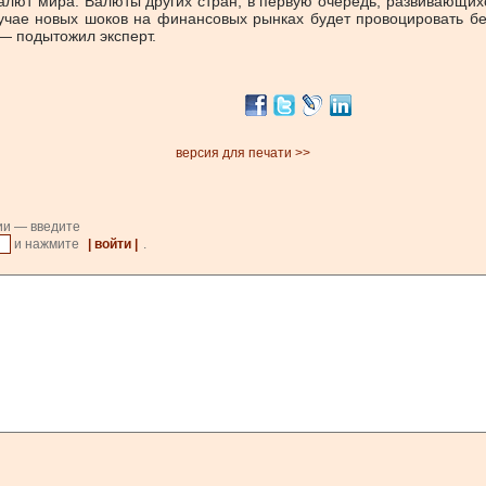
валют мира. Валюты других стран, в первую очередь, развивающихс
учае новых шоков на финансовых рынках будет провоцировать бегст
— подытожил эксперт.
версия для печати >>
ии — введите
и нажмите
| войти |
.