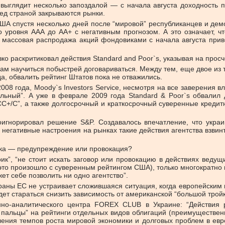
выглядит несколько запоздалой — с начала августа доходность 
ред страной закрываются рынки.
США спустя несколько дней после “мировой” республиканцев и дем
 уровня ААА до АА+ с негативным прогнозом. А это означает, ч
a, массовая распродажа акций фондовиками с начала августа при
о раскритиковал действия Standard and Poor`s, указывая на просче
м научиться побыстрей договариваться. Между тем, еще двое из т
, обвалить рейтинг Штатов пока не отважились.
2008 года, Moody`s Investors Service, несмотря на все заверения 
льный”. А уже в феврале 2009 года Standard & Poor`s обвалил
СС+/С”, а также долгосрочный и краткосрочный суверенные кредит
игнорировал решение S&P. Создавалось впечатление, что украи
о негативные настроения на рынках такие действия агентства взви
енка — предупреждение или провокация?
к”, “не стоит искать заговор или провокацию в действиях ведущ
 это произошло с суверенным рейтингом США), только многократно 
ет себе позволить ни одно агентство”.
“страны ЕС не устраивает сложившаяся ситуация, когда европейск
ет стараться снизить зависимость от американской “большой тройк
но-аналитического центра FOREX CLUB в Украине: “Действия ре
ь пальцы” на рейтинги отдельных видов облигаций (преимуществен
ления темпов роста мировой экономики и долговых проблем в ев