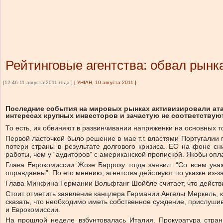
Рейтинговые агентства: обвал рынка
[12:46 11 августа 2011 года ]
[
УНІАН, 10 августа 2011
]
Последние события на мировых рынках активизировали ата
интересах крупных инвесторов и зачастую не соответствую
То есть, их обвиняют в развинчивании напряженки на основных 
Первой ласточкой было решение в мае т.г. властями Португалии 
потери страны в результате долгового кризиса. ЕС на фоне с
работы, чем у “аудиторов” с американской пропиской. Якобы опл
Глава Еврокомиссии Жозе Баррозу тогда заявил: “Со всем ува
оправданны”. По его мнению, агентства действуют по указке из-з
Глава Минфина Германии Вольфганг Шойбле считает, что действи
Стоит отметить заявление канцлера Германии Ангелы Меркель, к
сказать, что необходимо иметь собственное суждение, прислуши
и Еврокомиссии.
На прошлой неделе взбунтовалась Италия. Прокуратура страны