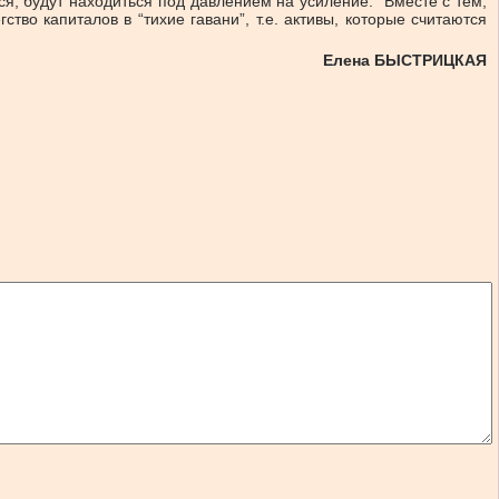
я, будут находиться под давлением на усиление. “Вместе с тем,
во капиталов в “тихие гавани”, т.е. активы, которые считаются
Елена БЫСТРИЦКАЯ