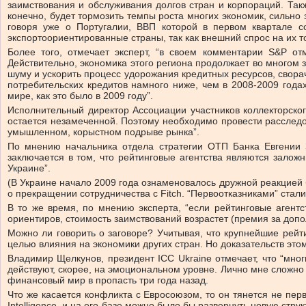
заимствования и обслуживания долгов стран и корпораций. Так
конечно, будет тормозить темпы роста многих экономик, сильно
говоря уже о Португалии, ВВП которой в первом квартале с
экспортоориентированные страны, так как внешний спрос на их 
Более того, отмечает эксперт, “в своем комментарии S&P от
Действительно, экономика этого региона продолжает во многом з
шуму и ускорить процесс удорожания кредитных ресурсов, свора
потребительских кредитов намного ниже, чем в 2008-2009 года
мире, как это было в 2009 году”.
Исполнительный директор Ассоциации участников коллекторског
остается незамеченной. Поэтому необходимо провести расследо
умышленном, корыстном подрыве рынка”.
По мнению начальника отдела стратегии ОТП Банка Евгении З
заключается в том, что рейтинговые агентства являются заложн
Украине”.
(В Украине начало 2009 года ознаменовалось дружной реакцией
о прекращении сотрудничества с Fitch. “Первоотказниками” стали
В то же время, по мнению эксперта, “если рейтинговые агент
ориентиров, стоимость заимствований возрастет (премия за допо
Можно ли говорить о заговоре? Учитывая, что крупнейшие рейт
целью влияния на экономики других стран. Но доказательств это
Владимир Щелкунов, президент ICC Ukraine отмечает, что “мно
действуют, скорее, на эмоциональном уровне. Лично мне сложно
финанcовый мир в пропасть три года назад.
Что же касается конфликта с Евросоюзом, то он тянется не перв
Intelligence, и на его базе можно было бы развернуть новую стру