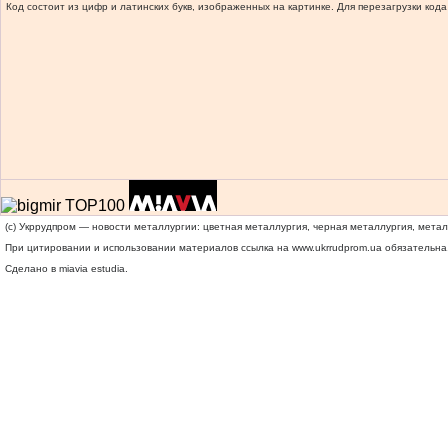
Код состоит из цифр и латинских букв, изображенных на картинке. Для перезагрузки кода
(c) Укррудпром — новости металлургии: цветная металлургия, черная металлургия, мета
При цитировании и использовании материалов ссылка на
www.ukrrudprom.ua
обязательна.
Сделано в miavia estudia.