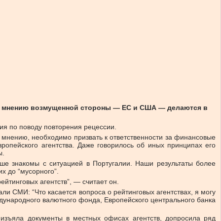
по мнению возмущенной стороны — ЕС и США — делаются в
ия по поводу повторения рецессии.
их мнению, необходимо призвать к ответственности за финансовые
ропейского агентства. Даже говорилось об иных принципах его
ы.
чше знакомы с ситуацией в Португалии. Наши результаты более
их до “мусорного”.
йтинговых агентств”, — считает он.
и СМИ: “Что касается вопроса о рейтинговых агентствах, я могу
ждународного валютного фонда, Европейского центрального банка
а изъяла документы в местных офисах агентств, допросила ряд