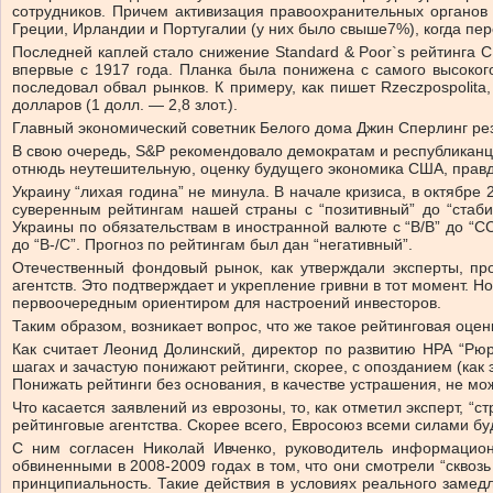
сотрудников. Причем активизация правоохранительных органов 
Греции, Ирландии и Португалии (у них было свыше7%), когда пе
Последней каплей стало снижение Standard & Poor`s рейтинга 
впервые с 1917 года. Планка была понижена с самого высокого
последовал обвал рынков. К примеру, как пишет Rzeczpospolit
долларов (1 долл. — 2,8 злот.).
Главный экономический советник Белого дома Джин Сперлинг резк
В свою очередь, S&P рекомендовало демократам и республиканца
отнюдь неутешительную, оценку будущего экономика США, правда
Украину “лихая година” не минула. В начале кризиса, в октябре 
суверенным рейтингам нашей страны с “позитивный” до “стаби
Украины по обязательствам в иностранной валюте с “В/В” до “С
до “В-/С”. Прогноз по рейтингам был дан “негативный”.
Отечественный фондовый рынок, как утверждали эксперты, про
агентств. Это подтверждает и укрепление гривни в тот момент. Н
первоочередным ориентиром для настроений инвесторов.
Таким образом, возникает вопрос, что же такое рейтинговая оц
Как считает Леонид Долинский, директор по развитию НРА “Рюри
шагах и зачастую понижают рейтинги, скорее, с опозданием (как
Понижать рейтинги без основания, в качестве устрашения, не мож
Что касается заявлений из еврозоны, то, как отметил эксперт, 
рейтинговые агентства. Скорее всего, Евросоюз всеми силами буд
С ним согласен Николай Ивченко, руководитель информацион
обвиненными в 2008-2009 годах в том, что они смотрели “сквоз
принципиальность. Такие действия в условиях реального замед