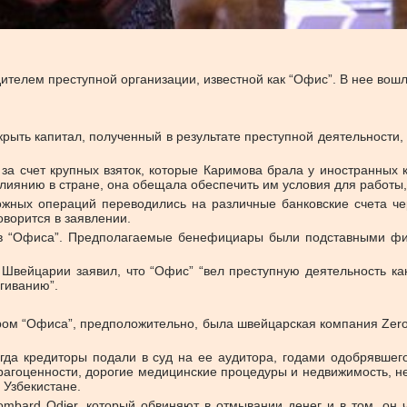
телем преступной организации, известной как “Офис”. В нее вошл
крыть капитал, полученный в результате преступной деятельности, 
 за счет крупных взяток, которые Каримова брала у иностранных
лиянию в стране, она обещала обеспечить им условия для работы, 
ных операций переводились на различные банковские счета чер
оворится в заявлении.
ав “Офиса”. Предполагаемые бенефициары были подставными фи
Швейцарии заявил, что “Офис” “вел преступную деятельность ка
угиванию”.
тром “Офиса”, предположительно, была швейцарская компания Zero
огда кредиторы подали в суд на ее аудитора, годами одобрявше
драгоценности, дорогие медицинские процедуры и недвижимость, 
 Узбекистане.
ombard Odier, который обвиняют в отмывании денег и в том, он 