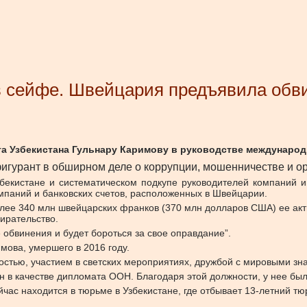
в сейфе. Швейцария предъявила обв
 Узбекистана Гульнару Каримову в руководстве международ
игурант в обширном деле о коррупции, мошенничестве и ор
екистане и систематическом подкупе руководителей компаний и
мпаний и банковских счетов, расположенных в Швейцарии.
лее 340 млн швейцарских франков (370 млн долларов США) ее акт
ирательство.
 обвинения и будет бороться за свое оправдание”.
ова, умершего в 2016 году.
ностью, участием в светских мероприятиях, дружбой с мировыми з
н в качестве дипломата ООН. Благодаря этой должности, у нее бы
йчас находится в тюрьме в Узбекистане, где отбывает 13-летний т