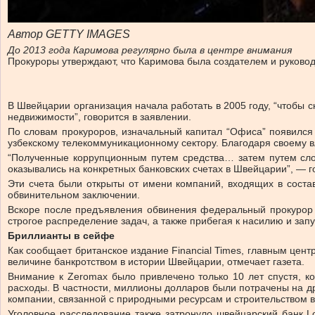
Автор GETTY IMAGES
До 2013 года Каримова регулярно была в центре внимания
Прокуроры утверждают, что Каримова была создателем и руководи
В Швейцарии организация начала работать в 2005 году, “чтобы с
недвижимости”, говорится в заявлении.
По словам прокуроров, изначальный капитал “Офиса” появился
узбекскому телекоммуникационному сектору. Благодаря своему в
“Полученные коррупционным путем средства… затем путем слож
оказывались на конкретных банковских счетах в Швейцарии”, — г
Эти счета были открыты от имени компаний, входящих в сост
обвинительном заключении.
Вскоре после предъявления обвинения федеральный прокурор 
строгое распределение задач, а также прибегая к насилию и зап
Бриллианты в сейфе
Как сообщает британское издание Financial Times, главным цен
величине банкротством в истории Швейцарии, отмечает газета.
Внимание к Zeromax было привлечено только 10 лет спустя, к
расходы. В частности, миллионы долларов были потрачены на 
компании, связанной с природными ресурсам и строительством в
Уголовное расследование также затронуло швейцарский банк L