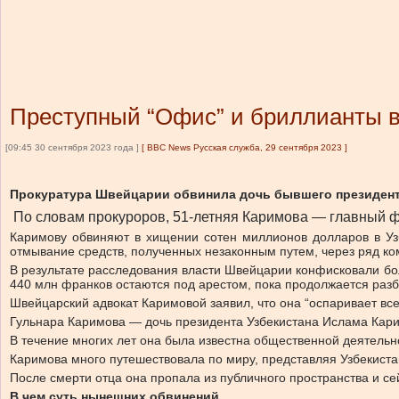
Преступный “Офис” и бриллианты 
[09:45 30 сентября 2023 года ]
[
BBC News Русская служба, 29 сентября 2023
]
Прокуратура Швейцарии обвинила дочь бывшего президента
По словам прокуроров, 51-летняя Каримова — главный ф
Каримову обвиняют в хищении сотен миллионов долларов в Узб
отмывание средств, полученных незаконным путем, через ряд ко
В результате расследования власти Швейцарии конфисковали бо
440 млн франков остаются под арестом, пока продолжается разб
Швейцарский адвокат Каримовой заявил, что она “оспаривает все
Гульнара Каримова — дочь президента Узбекистана Ислама Карим
В течение многих лет она была известна общественной деятель
Каримова много путешествовала по миру, представляя Узбекиста
После смерти отца она пропала из публичного пространства и се
В чем суть нынешних обвинений