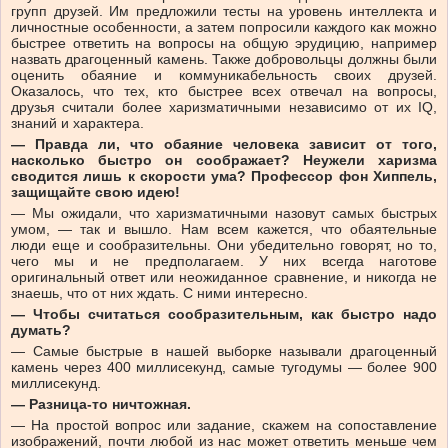
групп друзей. Им предложили тесты на уровень интеллекта и
личностные особенности, а затем попросили каждого как можно
быстрее ответить на вопросы на общую эрудицию, например
назвать драгоценный камень. Также добровольцы должны были
оценить обаяние и коммуникабельность своих друзей.
Оказалось, что тех, кто быстрее всех отвечал на вопросы,
друзья считали более харизматичными независимо от их IQ,
знаний и характера.
— Правда ли, что обаяние человека зависит от того,
насколько быстро он соображает? Неужели ­харизма
сводится лишь к скорости ума? Профессор фон Хиппель,
защищайте свою идею!
— Мы ожидали, что харизматичными назовут самых быстрых
умом, — так и вышло. Нам всем кажется, что обаятельные
люди еще и сообразительны. Они убедительно говорят, но то,
чего мы и не предполагаем. У них всегда наготове
оригинальный ответ или неожиданное сравнение, и никогда не
знаешь, что от них ждать. С ними интересно.
— Чтобы считаться ­сообразительным, как быстро надо
думать?
— Самые быстрые в нашей выборке называли драгоценный
камень через 400 миллисекунд, самые тугодумы — более 900
миллисекунд.
— Разница-то ничтожная.
— На простой вопрос или задание, скажем на сопоставление
изображений, почти любой из нас может ответить меньше чем