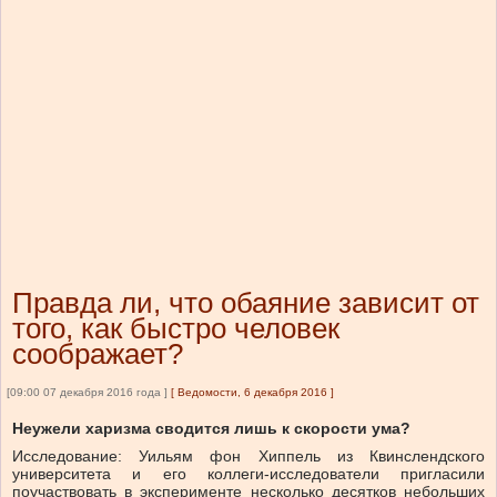
Правда ли, что обаяние зависит от
того, как быстро человек
соображает?
[09:00 07 декабря 2016 года ]
[
Ведомости, 6 декабря 2016
]
Неужели харизма сводится лишь к скорости ума?
Исследование: Уильям фон Хип­пель из Квинс­­ленд­ско­го
университета и его кол­леги-­ис­сле­до­ва­тели ­пригла­си­ли
поучаствовать в эксперименте несколько­ десят­ков ­небольших