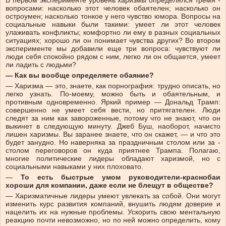
В первом эксперименте ­уровень харизмы определялся тремя ­
вопросами: насколько этот человек обаятелен; насколько он
остроумен; насколько тонкое у него чувство юмора. Вопросы на
социальные навыки были такими: умеет ли этот человек
улаживать конфликты; комфортно ли ему в разных социальных
ситуациях; хорошо ли он понимает чувства других? Во втором
эксперименте мы добавили еще три вопроса: чувствуют ли
люди себя спокойно рядом с ним, легко ли он общается, умеет
ли ладить с людьми?
— Как вы вообще определяете обаяние?
— Харизма — это, знаете, как порнография: трудно описать, но
легко узнать. По-моему, можно быть и обаятельным, и
противным одновременно. Яркий пример — Дональд Трамп:
совершенно не умеет себя вести, но притягателен. Люди
следят за ним как завороженные, потому что не знают, что он
выкинет в следующую минуту. Джеб Буш, наоборот, начисто
лишен харизмы. Вы заранее знаете, что он скажет, — и что это
будет занудно. Но наверняка за ­праздничным столом или за ­
столом переговоров он куда приятнее Трампа. Полагаю,
многие политические лидеры обладают харизмой, но с
социальными ­навыками у них плоховато.
—
То есть быстрые умом руководители-краснобаи
хороши для компании, даже если не блещут в обществе?
— Харизматичные лидеры умеют увлекать за собой. Они могут
изменить курс развития компаний, внушить людям доверие и
нацелить их на нужные проблемы. Ускорить свою ментальную
реакцию почти невозможно, но по ней можно определить, кому