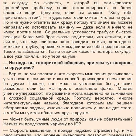
за секунду. Но скорость, с которой вы осмысливаете
простейшую проблему, легко экстраполировать на более
сложные вещи. Допустим, если вы скажете: “Хочу тебе
признаться: я гей”, — я удивлюсь, если считал, что вы натурал.
Но мне нужно ответить вам сразу, потому что иначе вы можете
неправильно истолковать заминку — даже если я ничего не
имею против геев. ­Социальные условности требуют быстрой
реакции. Когда мой брат сказал родителям, что женится, они,
считая, что ему слишком рано заводить семью, долго-долго
молчали в трубку, прежде чем выдавили из себя поздравления.
Такое не забывается. Ты не отвечал какие-то полторы секунды,
а все уже поняли, что у тебя на уме.
— Но ведь вы говорите об обще­нии, при чем тут вопросы
на эрудицию?
— Верно, но мы полагаем, что скорость мышления развивалась
у человека в том ­числе и как способ производить впечатление
на других. Похоже, наш мозг не увеличился бы до таких
размеров, если бы мы просто осмысляли факты. Многие
ученые утверждают, что развитие мозга нацелено на выживание
в сложной социальной среде. По­этому, вероятно, многие
интеллектуальные навыки, благодаря которым мы решаем
абстрактные задачи, изначально появились у нас не для этого,
а чтобы мы умели общаться друг с другом.
— Может быть, умные люди от природы самые обаятельные?
Нельзя ли предсказать харизму по IQ?
— Скорость мышления и правда надежно отражает IQ, и мы
рассчитывали, что уровень интеллекта позволит предсказать