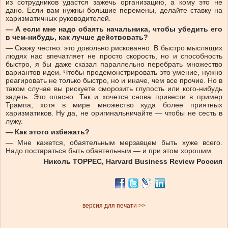
из сотрудников удастся зажечь организацию, а кому это не
дано. Если вам нужны большие перемены, делайте ставку на
харизматичных руководителей.
— А если мне надо обаять начальника, чтобы убедить его
в чем-нибудь, как лучше действовать?
— Скажу честно: это довольно рискованно. В быстро мыслящих
людях нас впечатляет не просто скорость, но и способность
быстро, я бы даже сказал параллельно перебрать множество
вариантов идеи. Чтобы продемонстрировать это умение, нужно
реагировать не только быстро, но и иначе, чем все прочие. Но в
таком случае вы рискуете сморозить глупость или кого-нибудь
задеть. Это опасно. Так и хочется снова привести в пример
Трампа, хотя в мире множество куда более приятных
харизматиков. Ну да, не оригинальничайте — чтобы не сесть в
лужу.
— Как этого избежать?
— Мне кажется, обаятельным мерзавцем быть хуже всего.
Надо постараться быть обаятельным — и при этом хорошим.
Николь ТОРРЕС,
Harvard Business Review Россия
версия для печати >>