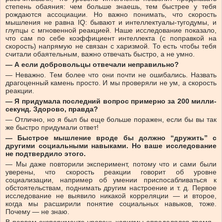
степень обаяния: чем больше знаешь, тем быстрее у тебя
рождаются ассоциации. Но важно понимать, что скорость
мышления не равна IQ: бывают и интеллектуалы-тугодумы, и
глупцы с мгновенной реакцией. Наше исследование показало,
что сам по себе коэффициент интеллекта (с поправкой на
скорость) напрямую не связан с харизмой. То есть чтобы тебя
считали обаятельным, важно отвечать быстро, а не умно.
— А если добровольцы ­отвечали неправильно?
— Неважно. Тем более что они почти не ошибались. Назвать
драгоценный камень ­просто. И мы проверяли не ум, а скорость
реакции.
— Я придумала последний ­вопрос примерно за 200 милли­
секунд. Здорово, правда?
— Отлично, но я был бы еще больше поражен, если бы вы так
же быстро придумали ответ!
— Быстрое мышление вроде бы должно “дружить” с
другими социальными навыками. Но ваше исследование
не подтвердило этого.
— Мы даже повторили эксперимент, потому что и сами были
уверены, что скорость реакции говорит об уровне
социализации, например об умении приспосабливаться к
обстоятельствам, поднимать другим настроение и т. д. Первое
исследование не ­выявило никакой корреляции — и второе,
когда мы расширили понятие социальных навыков, тоже.
Почему — не знаю.