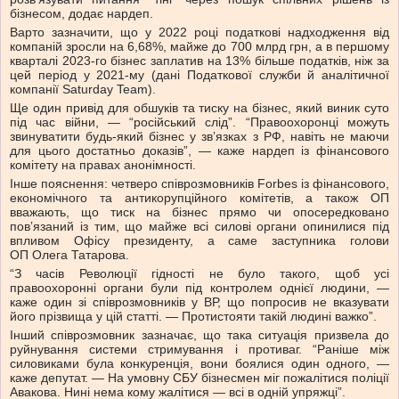
бізнесом, додає нардеп.
Варто зазначити, що у 2022 році податкові надходження від
компаній зросли на 6,68%, майже до 700 млрд грн, а в першому
кварталі 2023-го бізнес заплатив на 13% більше податків, ніж за
цей період у 2021-му (дані Податкової служби й аналітичної
компанії Saturday Team).
Ще один привід для обшуків та тиску на бізнес, який виник суто
під час війни, — “російський слід”. “Правоохоронці можуть
звинуватити будь-який бізнес у звʼязках з РФ, навіть не маючи
для цього достатньо доказів”, — каже нардеп із фінансового
комітету на правах анонімності.
Інше пояснення: четверо співрозмовників Forbes із фінансового,
економічного та антикорупційного комітетів, а також ОП
вважають, що тиск на бізнес прямо чи опосередковано
повʼязаний із тим, що майже всі силові органи опинилися під
впливом Офісу президенту, а саме заступника голови
ОП
Олега Татарова.
“З часів Революції гідності не було такого, щоб усі
правоохоронні органи були під контролем однієї людини, —
каже один зі співрозмовників у ВР, що попросив не вказувати
його прізвища у цій статті. — Протистояти такій людині важко”.
Інший співрозмовник зазначає, що така ситуація призвела до
руйнування системи стримування і противаг. “Раніше між
силовиками була конкуренція, вони боялися один одного, —
каже депутат. — На умовну СБУ бізнесмен міг пожалітися поліції
Авакова. Нині нема кому жалітися — всі в одній упряжці”.