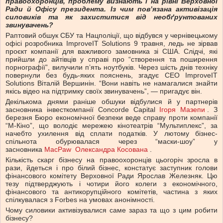
правоохоронців, проблему визнають і на рівні Верховної
Ради й Офісу президента. Із чим повʼязана активізація
силовиків та як захиститися від необґрунтованих
звинувачень?
Раптовий обшук СБУ та Нацполіції, що відбувся у чернівецькому
офісі розробника ImproveIT Solutions 9 травня, ледь не зірвав
проєкт компанії для важливого замовника зі США. Слідчі, які
прийшли до айтівців у справі про “створення та поширення
порнографії”, вилучили пʼять ноутбуків. Через шість днів техніку
повернули без будь-яких пояснень, згадує СЕО ImproveIT
Solutions Віталій Вершинін. “Вони навіть не намагалися знайти
якісь відео на підтримку своїх звинувачень”, — пригадує він.
Декількома днями раніше обшуки відбулися й у партнерів
засновника інвесткомпанії Concorde Capital
Ігоря Мазепи
. З
березня Бюро економічної безпеки веде справу проти компанії
“М-Кіно”, що володіє мережею кінотеатрів “Мультиплекс”, за
начебто ухилення від сплати податків. У лютому бізнес-
спільнота обурювалася через “маски-шоу” у
засновника
MacPaw
Олександра Косована
.
Кількість скарг бізнесу на правоохоронців цьогоріч зросла в
рази, йдеться і про білий бізнес, констатує заступник голови
фінансового комітету Верховної Ради Ярослав Железняк. Цю
тезу підтверджують і чотири його колеги з економічного,
фінансового та антикорупційного комітетів, частина з яких
спілкувалася з Forbes на умовах анонімності.
Чому силовики активізувалися саме зараз та що з цим робити
бізнесу?