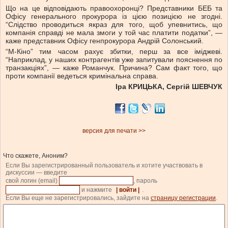
Що на це відповідають правоохоронці? Представники БЕБ та
Офісу генерального прокурора із цією позицією не згодні.
“Слідство проводиться якраз для того, щоб упевнитись, що
компанія справді не мала змоги у той час платити податки”, —
каже представник Офісу генпрокурора Андрій Солонський.
“М-Кіно” тим часом рахує збитки, перш за все іміджеві.
“Наприклад, у наших контрагентів уже запитували пояснення по
транзакціях”, — каже Романчук. Причина? Сам факт того, що
проти компанії ведеться кримінальна справа.
Іра КРИЦЬКА, Сергій ШЕВЧУК
версия для печати >>
Что скажете, Аноним?
Если Вы зарегистрированный пользователь и хотите участвовать в
дискуссии — введите
свой логин (email)
, пароль
и нажмите
| войти |
.
Если Вы еще не зарегистрировались, зайдите на
страницу регистрации
.