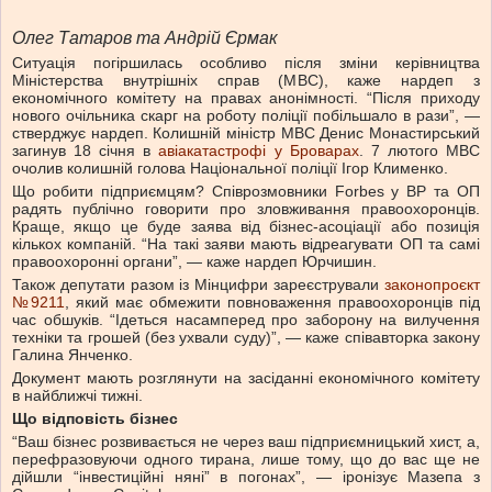
Олег Татаров та Андрій Єрмак
Ситуація погіршилась особливо після зміни керівництва
Міністерства внутрішніх справ (МВС), каже нардеп з
економічного комітету на правах анонімності. “Після приходу
нового очільника скарг на роботу поліції побільшало в рази”, —
стверджує нардеп. Колишній міністр МВС Денис Монастирський
загинув 18 січня в
авіакатастрофі у Броварах
. 7 лютого МВС
очолив колишній голова Національної поліції Ігор Клименко.
Що робити підприємцям? Співрозмовники Forbes у ВР та ОП
радять публічно говорити про зловживання правоохоронців.
Краще, якщо це буде заява від бізнес-асоціації або позиція
кількох компаній. “На такі заяви мають відреагувати ОП та самі
правоохоронні органи”, — каже нардеп Юрчишин.
Також депутати разом із Мінцифри зареєстрували
законопроєкт
№9211
, який має обмежити повноваження правоохоронців під
час обшуків. “Ідеться насамперед про заборону на вилучення
техніки та грошей (без ухвали суду)”, — каже співавторка закону
Галина Янченко.
Документ мають розглянути на засіданні економічного комітету
в найближчі тижні.
Що відповість бізнес
“Ваш бізнес розвивається не через ваш підприємницький хист, а,
перефразовуючи одного тирана, лише тому, що до вас ще не
дійшли “інвестиційні няні” в погонах”, — іронізує Мазепа з