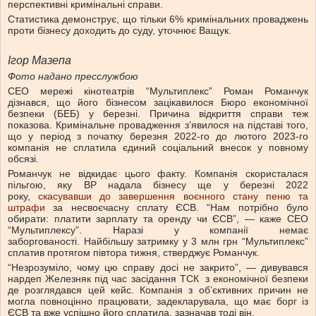
перспективні кримінальні справи.
Статистика демонструє, що тільки 6% кримінальних проваджень
проти бізнесу доходить до суду, уточнює Ващук.
Ігор Мазепа
Фото надано пресслужбою
СЕО мережі кінотеатрів “Мультиплекс” Роман Романчук
дізнався, що його бізнесом зацікавилося Бюро економічної
безпеки (БЕБ) у березні. Причина відкриття справи теж
показова. Кримінальне провадження зʼявилося на підставі того,
що у період з початку березня 2022-го до лютого 2023-го
компанія не сплатила єдиний соціальний внесок у повному
обсязі.
Романчук не відкидає цього факту. Компанія скористалася
пільгою, яку ВР надала бізнесу ще у березні 2022
року,
скасувавши до завершення воєнного стану пеню та
штрафи
за несвоєчасну сплату ЄСВ. “Нам потрібно було
обирати: платити зарплату та оренду чи ЄСВ”, — каже СЕО
“Мультиплексу”. Наразі у компанії немає
заборгованості. Найбільшу затримку у 3 млн грн “Мультиплекс”
сплатив протягом півтора тижня, стверджує Романчук.
“Незрозуміло, чому цю справу досі не закрито”, — дивувався
нардеп Железняк під час засідання
ТСК
з економічної безпеки
де розглядався цей кейс. Компанія з обʼєктивних причин не
могла повноцінно працювати, задекларувала, що має борг із
ЄСВ та вже успішно його сплатила, зазначав тоді він.