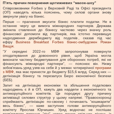
Пʼять причин повернення щотижневих “масок-шоу”
Співрозмовники Forbes у Верховній Раді та Офісі президента
(ОП) наводять кілька пояснень, чому силові органи знову
звернули увагу на бізнес.
Перше — прагнення змусити бізнес платити податки. Не в
останню чергу це вимога міжнародних партнерів. Держава
змінила ставлення до бізнесу частково через значну роль
фінансової допомоги від партнерів, яка істотно перевищує
надходження держбюджету від
податків
, сказав під час
ефіру
Business Breakfast Forbes бізнес-омбудсмен Роман
Ващук
.
“У середині 2022-го МВФ запропонував повернути
оподаткування до довоєнного рівня, щоб Україна могла
виконати частину бюджетування для оборонних потреб, які не
фінансують міжнародні партнери”, — пояснює він. Низку
зобовʼязань уряд узяв на себе й у межах чотирирічної
програми
з МВФ
, яка має принести до бюджету $15,6 млрд. Серед них —
детінізація бізнесу та перезапуск Бюро економічної безпеки
(БЕБ).
Запит на детінізацію економіки та збільшення податкових
надходжень є й в ОП, кажуть два нардепи з економічного та
антикорупційного комітетів. Це породжує другу причину
активізації силових структур у цьому напрямі. “Правоохоронці
сприймають детінізацію по-своєму і починають “кошмарити”
весь бізнес”, — каже заступник голови антикорупційного
комітету Ярослав Юрчишин. Уряд водночас не поспішає
розвʼязувати питання “тіні” через пошук спільних рішень із