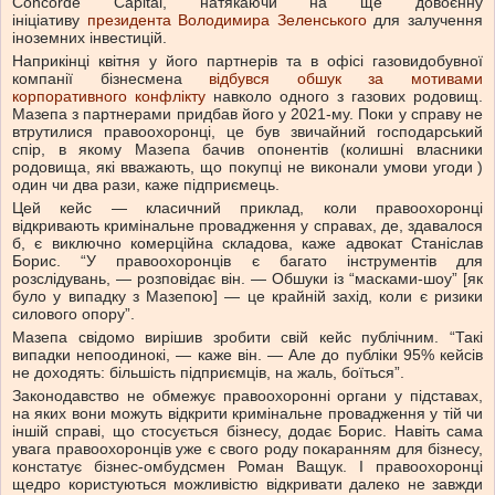
Concorde Capital, натякаючи на ще довоєнну
ініціативу
президента Володимира Зеленського
для залучення
іноземних інвестицій.
Наприкінці квітня у його партнерів та в офісі газовидобувної
компанії бізнесмена
відбувся обшук за мотивами
корпоративного конфлікту
навколо одного з газових родовищ.
Мазепа з партнерами придбав його у 2021-му. Поки у справу не
втрутилися правоохоронці, це був звичайний господарський
спір, в якому Мазепа бачив опонентів (колишні власники
родовища, які вважають, що покупці не виконали умови
угоди
)
один чи два рази, каже підприємець.
Цей кейс — класичний приклад, коли правоохоронці
відкривають кримінальне провадження у справах, де, здавалося
б, є виключно комерційна складова, каже адвокат Станіслав
Борис. “У правоохоронців є багато інструментів для
розслідувань, — розповідає він. — Обшуки із “масками-шоу” [як
було у випадку з Мазепою] — це крайній захід, коли є ризики
силового опору”.
Мазепа свідомо вирішив зробити свій кейс публічним. “Такі
випадки непоодинокі, — каже він. — Але до публіки 95% кейсів
не доходять: більшість підприємців, на жаль, боїться”.
Законодавство не обмежує правоохоронні органи у підставах,
на яких вони можуть відкрити кримінальне провадження у тій чи
іншій справі, що стосується бізнесу, додає Борис. Навіть сама
увага правоохоронців уже є свого роду покаранням для бізнесу,
констатує бізнес-омбудсмен Роман Ващук. І правоохоронці
щедро користуються можливістю відкривати далеко не завжди