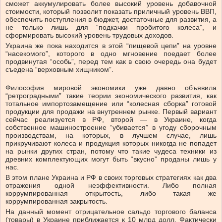
сможет аккумулировать более высокий уровень добавочной
стоимости, который позволит показать приличный уровень ВВП,
обеспечить поступления в бюджет, достаточные для развития, а
не только лишь для “подкачки пробитого колеса”, и
сформировать высокий уровень трудовых доходов.
Украина же пока находится в этой “пищевой цепи” на уровне
“насекомого”, которого в одно мгновение поедает более
продвинутая “особь”, перед тем как в свою очередь она будет
съедена “верховным хищником”.
Философия мировой экономики уже давно объявила
“ретроградными” такие теории экономического развития, как
тотальное импортозамещение или “колесная сборка” готовой
продукции для продажи на внутреннем рынке. Первый вариант
сейчас реализуется в РФ, второй — в Украине, когда
собственное машиностроение “убивается” в угоду сборочным
производствам, на которых, в лучшем случае, лишь
прикручивают колеса и продукция которых никогда не попадет
на рынки других стран, потому что такие чудеса техники из
древних комплектующих могут быть “вкусно” проданы лишь у
нас.
В этом плане Украина и РФ в своих торговых стратегиях как два
отражения одной неэффективности. Либо полная
коррумпированная открытость, либо такая же
коррумпированная закрытость.
На данный момент отрицательное сальдо торгового баланса
(товары) в Украине приближается к 10 млрд долл. Фактически