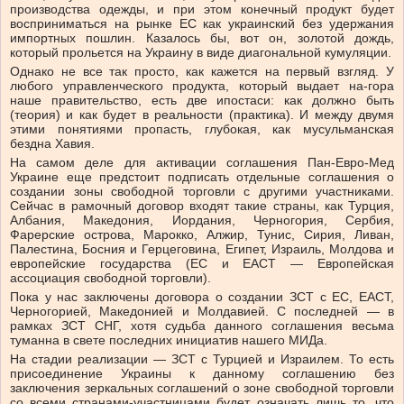
производства одежды, и при этом конечный продукт будет
восприниматься на рынке ЕС как украинский без удержания
импортных пошлин. Казалось бы, вот он, золотой дождь,
который прольется на Украину в виде диагональной кумуляции.
Однако не все так просто, как кажется на первый взгляд. У
любого управленческого продукта, который выдает на-гора
наше правительство, есть две ипостаси: как должно быть
(теория) и как будет в реальности (практика). И между двумя
этими понятиями пропасть, глубокая, как мусульманская
бездна Хавия.
На самом деле для активации соглашения Пан-Евро-Мед
Украине еще предстоит подписать отдельные соглашения о
создании зоны свободной торговли с другими участниками.
Сейчас в рамочный договор входят такие страны, как Турция,
Албания, Македония, Иордания, Черногория, Сербия,
Фарерские острова, Марокко, Алжир, Тунис, Сирия, Ливан,
Палестина, Босния и Герцеговина, Египет, Израиль, Молдова и
европейские государства (ЕС и ЕАСТ — Европейская
ассоциация свободной торговли).
Пока у нас заключены договора о создании ЗСТ с ЕС, ЕАСТ,
Черногорией, Македонией и Молдавией. С последней — в
рамках ЗСТ СНГ, хотя судьба данного соглашения весьма
туманна в свете последних инициатив нашего МИДа.
На стадии реализации — ЗСТ с Турцией и Израилем. То есть
присоединение Украины к данному соглашению без
заключения зеркальных соглашений о зоне свободной торговли
со всеми странами-участницами будет означать лишь то, что