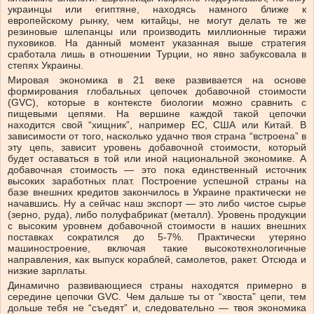
украинцы или египтяне, находясь намного ближе к
европейскому рынку, чем китайцы, не могут делать те же
резиновые шлепанцы или производить миллионные тиражи
пуховиков. На данный момент указанная выше стратегия
сработала лишь в отношении Турции, но явно забуксовала в
степях Украины.
Мировая экономика в 21 веке развивается на основе
формирования глобальных цепочек добавочной стоимости
(GVC), которые в контексте биологии можно сравнить с
пищевыми цепями. На вершине каждой такой цепочки
находится свой “хищник”, например ЕС, США или Китай. В
зависимости от того, насколько удачно твоя страна “встроена” в
эту цепь, зависит уровень добавочной стоимости, который
будет оставаться в той или иной национальной экономике. А
добавочная стоимость — это пока единственный источник
высоких заработных плат. Построение успешной страны на
базе внешних кредитов закончилось в Украине практически не
начавшись. Ну а сейчас наш экспорт — это либо чистое сырье
(зерно, руда), либо полуфабрикат (металл). Уровень продукции
с высоким уровнем добавочной стоимости в наших внешних
поставках сократился до 5-7%. Практически утеряно
машиностроение, включая такие высокотехнологичные
направления, как выпуск кораблей, самолетов, ракет. Отсюда и
низкие зарплаты.
Динамично развивающиеся страны находятся примерно в
середине цепочки GVC. Чем дальше ты от “хвоста” цепи, тем
дольше тебя не “съедят” и, следовательно — твоя экономика