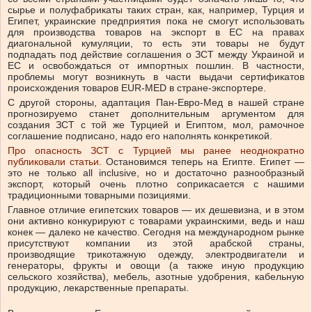
сырье и полуфабрикаты таких стран, как, например, Турция и
Египет, украинские предприятия пока не смогут использовать
для производства товаров на экспорт в ЕС на правах
диагональной кумуляции, то есть эти товары не будут
подпадать под действие соглашения о ЗСТ между Украиной и
ЕС и освобождаться от импортных пошлин. В частности,
проблемы могут возникнуть в части выдачи сертификатов
происхождения товаров EUR-MED в стране-экспортере.
С другой стороны, адаптация Пан-Евро-Мед в нашей стране
прогнозируемо станет дополнительным аргументом для
создания ЗСТ с той же Турцией и Египтом, мол, рамочное
соглашение подписано, надо его наполнять конкретикой.
Про опасность ЗСТ с Турцией мы ранее неоднократно
публиковали статьи.
Остановимся теперь на Египте. Египет —
это не только all inclusive, но и достаточно разнообразный
экспорт, который очень плотно соприкасается с нашими
традиционными товарными позициями.
Главное отличие египетских товаров — их дешевизна, и в этом
они активно конкурируют с товарами украинскими, ведь и наш
конек — далеко не качество. Сегодня на международном рынке
присутствуют компании из этой арабской страны,
производящие трикотажную одежду, электродвигатели и
генераторы, фрукты и овощи (а также иную продукцию
сельского хозяйства), мебель, азотные удобрения, кабельную
продукцию, лекарственные препараты.