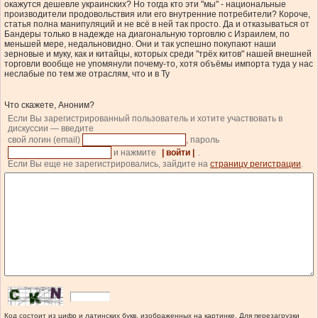
окажутся дешевле украинских? Но тогда кто эти "мы" - национальные
производители продовольствия или его внутренние потребители? Короче,
статья полна манипуляций и не всё в ней так просто. Да и отказываться от
Бандеры только в надежде на диагональную торговлю с Израилем, по
меньшей мере, недальновидно. Они и так успешно покупают наши
зерновые и муку, как и китайцы, которых среди "трёх китов" нашей внешней
торговли вообще не упомянули почему-то, хотя объёмы импорта туда у нас
неслабые по тем же отраслям, что и в Ту
Что скажете, Аноним?
Если Вы зарегистрированный пользователь и хотите участвовать в
дискуссии — введите
свой логин (email)
, пароль
и нажмите
| войти |
.
Если Вы еще не зарегистрировались, зайдите на
страницу регистрации
.
Код состоит из цифр и латинских букв, изображенных на картинке. Для перезагрузки