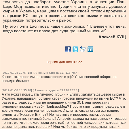
точностью до наоборот: участие Украины в конвенции Пан-
Евро-Мед позволит именно Турции и Египту закупать дешевое
сырье в Украине, наращивая поставки своей готовой продукции
на рынки ЕС, попутно развивая свои экономики и захватывая
украинский потребительский рынок.
Ну это почти Lacrimosa нашей экономики: “Плачевен тот день,
когда восстанет из праха для суда грешный чиновник”.
Алексей КУЩ
версия для печати >>
[2019-01-08 19:07:18] [ Аноним с адреса 217.118.78.* ]
Какое тотальное импортозамещение в рф? У них внешний оборот на
порядок больше.
[2019-01-08 14:35:28] [ Аноним с адреса 83.218.235.* ]
А кто может помешать "именно Турции и Египту закупать дешевое сырье в
Украине, наращивая поставки своей готовой продукции на рынки ЕС"? Что,
разве в случае, если мы не подпишем с ними ЗСТ, они перестанут
имплементировать у себя ПанЕвроМед? Просто купят сырья подешевле в
другом месте, если мы не продадим. И кстати, какова структура нашего
импорта в Турцию и Египет? Не на этом ли пресловутом сырье мы
выезжаем в позитивный баланс? А насчёт захода на наш рынок их товаров
- опять же, что плохого, если речь идёт о честной конкуренции, которая, как
известно, двигатель торговли? Или мы боимся, что их продукты питания