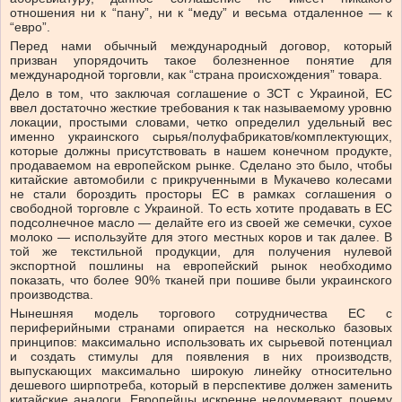
отношения ни к “пану”, ни к “меду” и весьма отдаленное — к
“евро”.
Перед нами обычный международный договор, который
призван упорядочить такое болезненное понятие для
международной торговли, как “страна происхождения” товара.
Дело в том, что заключая соглашение о ЗСТ с Украиной, ЕС
ввел достаточно жесткие требования к так называемому уровню
локации, простыми словами, четко определил удельный вес
именно украинского сырья/полуфабрикатов/комплектующих,
которые должны присутствовать в нашем конечном продукте,
продаваемом на европейском рынке. Сделано это было, чтобы
китайские автомобили с прикрученными в Мукачево колесами
не стали бороздить просторы ЕС в рамках соглашения о
свободной торговле с Украиной. То есть хотите продавать в ЕС
подсолнечное масло — делайте его из своей же семечки, сухое
молоко — используйте для этого местных коров и так далее. В
той же текстильной продукции, для получения нулевой
экспортной пошлины на европейский рынок необходимо
показать, что более 90% тканей при пошиве были украинского
производства.
Нынешняя модель торгового сотрудничества ЕС с
периферийными странами опирается на несколько базовых
принципов: максимально использовать их сырьевой потенциал
и создать стимулы для появления в них производств,
выпускающих максимально широкую линейку относительно
дешевого ширпотреба, который в перспективе должен заменить
китайские аналоги. Европейцы искренне недоумевают, почему