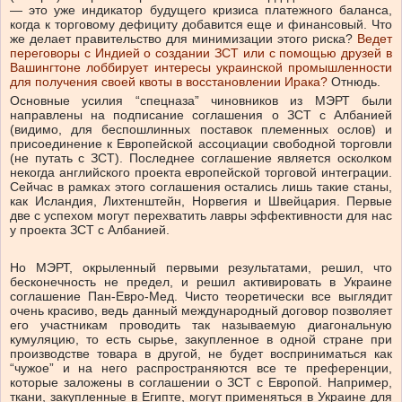
— это уже индикатор будущего кризиса платежного баланса,
когда к торговому дефициту добавится еще и финансовый. Что
же делает правительство для минимизации этого риска?
Ведет
переговоры с Индией о создании ЗСТ или с помощью друзей в
Вашингтоне лоббирует интересы украинской промышленности
для получения своей квоты в восстановлении Ирака?
Отнюдь.
Основные усилия “спецназа” чиновников из МЭРТ были
направлены на подписание соглашения о ЗСТ с Албанией
(видимо, для беспошлинных поставок племенных ослов) и
присоединение к Европейской ассоциации свободной торговли
(не путать с ЗСТ). Последнее соглашение является осколком
некогда английского проекта европейской торговой интеграции.
Сейчас в рамках этого соглашения остались лишь такие станы,
как Исландия, Лихтенштейн, Норвегия и Швейцария. Первые
две с успехом могут перехватить лавры эффективности для нас
у проекта ЗСТ с Албанией.
Но МЭРТ, окрыленный первыми результатами, решил, что
бесконечность не предел, и решил активировать в Украине
соглашение Пан-Евро-Мед. Чисто теоретически все выглядит
очень красиво, ведь данный международный договор позволяет
его участникам проводить так называемую диагональную
кумуляцию, то есть сырье, закупленное в одной стране при
производстве товара в другой, не будет восприниматься как
“чужое” и на него распространяются все те преференции,
которые заложены в соглашении о ЗСТ с Европой. Например,
ткани, закупленные в Египте, могут применяться в Украине для