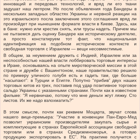
инноваций и передовых технологий, и вряд ли его ткани
задушат наш легпром. Но после объявления года Бандеры в
нескольких западных областях Украины и нервной реакции на
это израильского посла заключение этого соглашения вряд ли
произойдет при нынешнем формате власти в Киеве. Здесь, как
в бане: нужно или крестик снять, или трусы надеть. Причем мы
не пытаемся дать оценку Бандере как историческому деятелю,
а просто констатируем тот факт, что национальная
идентификация на подобном историческом контексте и
свободная торговля с Израилем — вещи несовместимые.
В общем, за неумением дружить с Индией, Израилем или за
неспособностью нашей власти лоббировать торговые интересы
в Ираке, основываясь на опыте миротворческой миссии в этой
стране и дружбе с Вашингтоном, наше правительство решило
по примеру уличного голубя есть и гадить там, где больше
“насыпают”: в Турции и Египте. Попутно “прибив” двух наших
торговых китов из трех, поставив под удар позитивное торговое
сальдо Украины с указанными странами. Почти как в известном
фильме: “Я нервничаю, потому что мне деньги жгут ляжку. Сто
листов. Их же надо взлохматить?”
В этом смысле, почти как реквием Моцарта, звучат слова
нашего вице-премьера: “Участие в конвенции Пан-Евро-Мед
позволит украинским производителям закупать сырье и
комплектующие в странах Европейской ассоциации свободной
торговли или в странах Средиземноморья, а готовую
продукцию экспортировать в ЕС”. На практике получится с