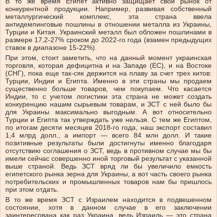
В то же время Египет активно защищает свой рынок от
конкурентной продукции. Например, развивая собственный
металлургический комплекс, эта страна ввела
антидемпинговые пошлины в отношении металла из Украины,
Турции и Китая. Украинский металл был обложен пошлинами в
размере 17,2-27% сроком до 2022-го года (взамен предыдущих
ставок в диапазоне 15-22%).
При этом, стоит заметить, что на данный момент украинская
торговля, которая дефицитна и на Западе (ЕС), и на Востоке
(СНГ), пока еще так-сяк держится на плаву за счет трех китов:
Турции, Индии и Египта. Именно в эти страны мы продаем
существенно больше товаров, чем покупаем. Что касается
Индии, то с учетом логистики эта страна не может создать
конкуренцию нашим сырьевым товарам, и ЗСТ с ней было бы
для Украины максимально выгодным. А вот относительно
Турции и Египта так утверждать уже нельзя. С тем же Египтом,
по итогам десяти месяцев 2018-го года, наш экспорт составил
1,4 млрд долл., а импорт — всего 84 млн долл. И такие
позитивные результаты были достигнуты именно благодаря
отсутствию соглашения о ЗСТ, ведь в противном случае мы бы
имели сейчас совершенно иной торговый результат с указанной
выше страной. Ведь ЗСТ вряд ли бы увеличило емкость
египетского рынка зерна для Украины, а вот часть своего рынка
потребительских и промышленных товаров нам бы пришлось
при этом отдать.
В то же время ЗСТ с Израилем находится в подвешенном
состоянии, хотя в данном случае в его заключении
заинтересована как раз Украина, ведь Израиль — это страна