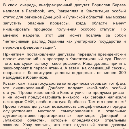
В свою очередь, внефракционный депутат Борислав Береза
написал в Facebook, что, “закрепляя в Конституции особый
статус для регионов Донецкой и Луганской областей, мы можем
запустить опасные процессы, когда области начнут
инициировать процессы получения особого статуса”. По
мнению нардепа, этот шаг может повлечь за собой
“интенсивный распад Украины как унитарного государства и
переход к федерализации”.
Принятием постановления депутаты передали президентский
проект изменений на проверку в Конституционный суд. После
того, как судьи вынесут свое решение, Рада должна принять
законопроект в первом чтении. А затем, на следующей сессии,
поправки в Конституцию должны поддержать не менее 300
народных избранников.
Кстати, сам глава государства категорически отрицает тот факт,
что оккупированный Донбасс получит какой-либо особый
статус. “
Проект изменений в Конституцию не предусматривает
и не может предусматривать никакого, как сегодня написали
некоторые СМИ, особого статуса Донбасса. Там его просто нет!
Проект только допускает возможность специфического порядка
осуществления местного самоуправления в отдельных
административно-территориальных единицах Донецкой и
Луганской областей, которые определяются отдельным
законом. Хочу заявить, что этот отдельный закон дважды