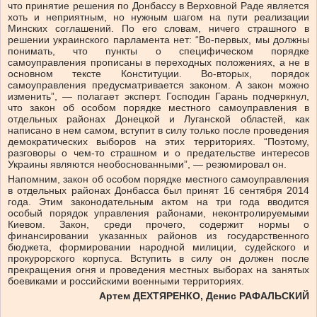
что принятие решения по Донбассу в Верховной Раде является
хоть и неприятным, но нужным шагом на пути реализации
Минских соглашений. По его словам, ничего страшного в
решении украинского парламента нет: “Во-первых, мы должны
понимать, что пункты о специфическом порядке
самоуправления прописаны в переходных положениях, а не в
основном тексте Конституции. Во-вторых, порядок
самоуправления предусматривается законом. А закон можно
изменить”,
—
полагает эксперт. Господин Гарань подчеркнул,
что закон об особом порядке местного самоуправления в
отдельных районах Донецкой и Луганской областей, как
написано в нем самом, вступит в силу только после проведения
демократических выборов на этих территориях. “Поэтому,
разговоры о чем-то страшном и о предательстве интересов
Украины являются необоснованными”,
—
резюмировал он.
Напомним,
закон об особом порядке местного самоуправления
в отдельных районах Донбасса был принят 16 сентября 2014
года. Этим законодательным актом на три года вводится
особый порядок управления районами, неконтролируемыми
Киевом. Закон, среди прочего, содержит нормы о
финансировании указанных районов из государственного
бюджета, формировании народной милиции, судейского и
прокурорского корпуса. Вступить в силу он должен после
прекращения огня и проведения местных выборах на занятых
боевиками и российскими военными территориях.
Артем ДЕХТЯРЕНКО, Денис РАФАЛЬСКИЙ