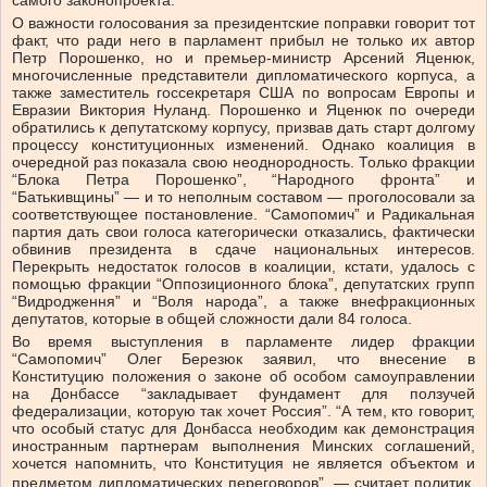
самого законопроекта.
О важности голосования за президентские поправки говорит тот
факт, что ради него в парламент прибыл не только их автор
Петр Порошенко, но и премьер-министр Арсений Яценюк,
многочисленные представители дипломатического корпуса, а
также заместитель госсекретаря США по вопросам Европы и
Евразии Виктория Нуланд. Порошенко и Яценюк по очереди
обратились к депутатскому корпусу, призвав дать старт долгому
процессу конституционных изменений. Однако коалиция в
очередной раз показала свою неоднородность. Только фракции
“Блока Петра Порошенко”, “Народного фронта” и
“Батькивщины” — и то неполным составом — проголосовали за
соответствующее постановление. “Самопомич” и Радикальная
партия дать свои голоса категорически отказались, фактически
обвинив президента в сдаче национальных интересов.
Перекрыть недостаток голосов в коалиции, кстати, удалось с
помощью фракции “Оппозиционного блока”, депутатских групп
“Видродження” и “Воля народа”, а также внефракционных
депутатов, которые в общей сложности дали 84 голоса.
Во время выступления в парламенте лидер фракции
“Самопомич” Олег Березюк заявил, что внесение в
Конституцию положения о законе об особом самоуправлении
на Донбассе “закладывает фундамент для ползучей
федерализации, которую так хочет Россия”. “А тем, кто говорит,
что особый статус для Донбасса необходим как демонстрация
иностранным партнерам выполнения Минских соглашений,
хочется напомнить, что Конституция не является объектом и
предметом дипломатических переговоров”,
—
считает политик.