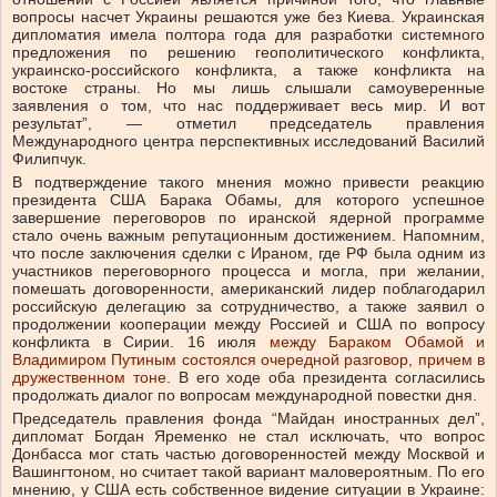
вопросы насчет Украины решаются уже без Киева. Украинская
дипломатия имела полтора года для разработки системного
предложения по решению геополитического конфликта,
украинско-российского конфликта, а также конфликта на
востоке страны. Но мы лишь слышали самоуверенные
заявления о том, что нас поддерживает весь мир. И вот
результат”,
—
отметил председатель правления
Международного центра перспективных исследований Василий
Филипчук.
В подтверждение такого мнения можно привести реакцию
президента США Барака Обамы, для которого успешное
завершение переговоров по иранской ядерной программе
стало очень важным репутационным достижением. Напомним,
что после заключения сделки с Ираном, где РФ была одним из
участников переговорного процесса и могла, при желании,
помешать договоренности, американский лидер поблагодарил
российскую делегацию за сотрудничество, а также заявил о
продолжении кооперации между Россией и США по вопросу
конфликта в Сирии. 16 июля
между Бараком Обамой и
Владимиром Путиным состоялся очередной разговор, причем в
дружественном тоне
. В его ходе оба президента согласились
продолжать диалог по вопросам международной повестки дня.
Председатель правления фонда “Майдан иностранных дел”,
дипломат Богдан Яременко не стал исключать, что вопрос
Донбасса мог стать частью договоренностей между Москвой и
Вашингтоном, но считает такой вариант маловероятным. По его
мнению, у США есть собственное видение ситуации в Украине: