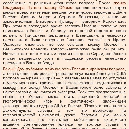
соглашение о решении украинского вопроса. После
звонка
Владимира Путина Бараку Обаме
прошли несколько встреч
между представителями внешнеполитических ведомств США и
России: Джоном Керри и Сергеем Лавровым, а также их
заместителями, Викторией Нуланд и Григорием Карасиным.
При этом в последнее время госпожа Нуланд несколько раз
приезжала в Россию и Украину, на прошлой неделе провела
встречу с Григорием Карасиным в Швейцарии, а незадолго
после этого была завершена “ядерная сделка” по Ирану.
Эксперты отмечают, что без согласия между Москвой и
Вашингтоном иранский вопрос невозможно было бы решить.
Нельзя также не отметить и сдвиги в вопросе Сирии, где Россия
играет решающую роль в поддержке режима нынешнего
президента Башара Асада.
Белый Дом публично признал роль России в иранском вопросе
,
а совпадение прогресса в решении двух важнейших для США
проблем
—
Ирана и Сирии
—
с давлением на Киев по уступкам
в урегулировании кризиса на востоке страны подталкивают к
выводу, что между Москвой и Вашингтоном было заключено
некое соглашение, считают эксперты. Если это предположение
верно, то Украина может стать разменной монетой в
геополитической игре и фактической заложницей
договоренностей лидеров США и России. “Пока что рано делать
далекоидущие выводы о том, что происходит на
геополитической шахматной доске. Впрочем, уже можно
констатировать, что отсутствие собственного системного
видения урегулирования кризиса на востоке страны и
отношений с Россией является причиной того, что главные