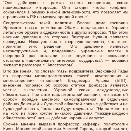
“Они действуют в рамках своего восприятия, своих
национальных интересов. Они следят, чтобы конфликт
сохранялся в рамках низкой интенсивности, что позволяет им
ограничивать РФ на международной арене”.
Свидетельством такой политики Белого дома господин
Яременко назвал нежелание Обамы предоставлять Украине
летальное оружие и сдержанность в других вопросах. “При этом
наличие давления со стороны Виктории Нуланд является
очевидным. Накануне она в открытую заявляла, что хочет
принятия этих решений. Это давление является
неконструктивным и, поддавшись, украинские власти в
очередной раз показали свое неумение и нежелание
отстаивать национальные интересы государства”,
—
добавил
эксперт в разговоре с “Апострофом”.
В то же время, по словам главы подкомитета Верховной Рады
по вопросам межпарламентских связей, двусторонних и
многосторонних отношений Владимира Арьева (БПП),
внесение поправок об особом статусе Донбасса является
частью выполнения Украиной своих международных
обязательств. При этом парламентарий заверил, что закон об
особом порядке местного самоуправления в отдельных
районах Донецкой и Луганской областей пока не действует и не
будет действовать, “пока там будут оккупанты”. “Ни на меня, ни
на кого из моих коллег никакого давления “международной
общественности” нет,
—
добавил народный депутат.
Схожее мнение выразил профессор кафедры политологии
Киево-Могилянской академии Алексей Гарань, который считает,