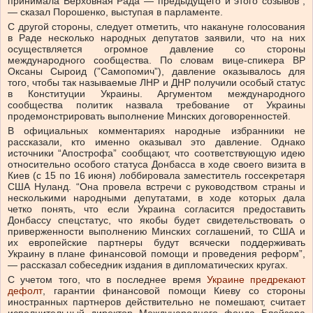
принимала Верховная Рада — предыдущего и этого созывов”,
—
сказал Порошенко, выступая в парламенте.
С другой стороны, с
ледует отметить, что накануне голосования
в Раде несколько народных депутатов заявили, что на них
осуществляется огромное давление со стороны
международного сообщества. По словам вице-спикера ВР
Оксаны Сыроид (”Самопомич”), давление оказывалось для
того, чтобы так называемые ЛНР и ДНР получили особый статус
в Конституции Украины. Аргументом международного
сообщества политик назвала требование от Украины
продемонстрировать выполнение Минских договоренностей.
В официальных комментариях народные избранники не
рассказали, кто именно оказывал это давление. Однако
источники “Апострофа” сообщают, что соответствующую идею
относительно особого статуса Донбасса в ходе своего визита в
Киев (с 15 по 16 июня) лоббировала заместитель госсекретаря
США Нуланд. “Она провела встречи с руководством страны и
несколькими народными депутатами, в ходе которых дала
четко понять, что если Украина согласится предоставить
Донбассу спецстатус, что якобы будет свидетельствовать о
приверженности выполнению Минских соглашений, то США и
их европейские партнеры будут всячески поддерживать
Украину в плане финансовой помощи и проведения реформ”,
—
рассказал собеседник издания в дипломатических кругах.
С учетом того, что в последнее время
Украине предрекают
дефолт
, гарантии финансовой помощи Киеву со стороны
иностранных партнеров действительно не помешают, считает