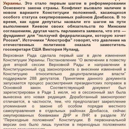
Украины
. Это стало первым шагом в реформировании
Основного закона страны. Конфликт вызвало наличие в
новом варианте Конституции положений, касающихся
особого статуса оккупированных районов Донбасса. В то
время, как одни депутаты назвали его шагом на пути
выполнения Киевом своих обязательств по Минским
соглашениям, другая часть парламента заявила, что это —
ф
ундамент для “ползучей федерализации, которую хочет
Россия”. Источники “Апострофа” говорят, что давление на
отечественных политиков оказала
заместитель
госсекретаря США Виктория Нуланд.
Верховная Рада сделала первый шаг в деле изменения
Конституции Украины. Постановление “О включении в повестку
дня второй сессии Верховной Рады и направлении в
Конституционный суд законопроекта о внесении изменений в
Конституцию относительно децентрализации власти”
поддержали 288 депутатов. Принятием данного документа
запускается процесс рассмотрения президентских поправок в
Основной закон. Соответствующий документ был
зарегистрирован в Раде 1 июля, но в сессионный зал была
вынесена его новая редакция. Доработанный законопроект
отличается, в частности, тем, что предполагает закрепление
упоминания о законе об особом порядке местного
самоуправления в отдельных районах Донбасса, сейчас
оккупированных боевиками ДНР и ЛНР, в разделе XV
“Переходные положения” Конституции. В первоначальной
версии оно было лишь пунктом в переходных положениях