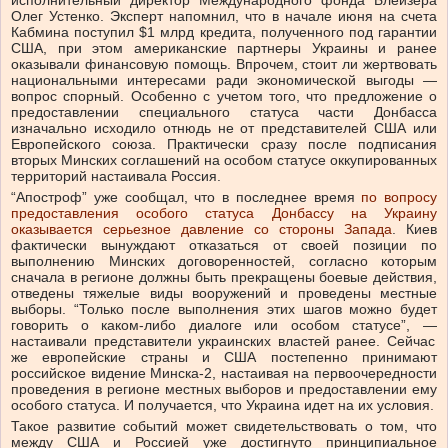
исполнительный директор Международного фонда Блейзера
Олег Устенко. Эксперт напомнил, что в начале июня на счета
Кабмина поступил $1 млрд кредита, полученного под гарантии
США, при этом американские партнеры Украины и ранее
оказывали финансовую помощь. Впрочем, стоит ли жертвовать
национальными интересами ради экономической выгоды —
вопрос спорный. Особенно с учетом того, что предложение о
предоставлении специального статуса части Донбасса
изначально исходило отнюдь не от представителей США или
Европейского союза. Практически сразу после подписания
вторых Минских соглашений на особом статусе оккупированных
территорий настаивала Россия.
“Апостроф” уже сообщал, что в последнее время
по вопросу
предоставления особого статуса Донбассу на Украину
оказывается серьезное давление со стороны Запада
. Киев
фактически вынуждают отказаться от своей позиции по
выполнению Минских договоренностей, согласно которым
сначала в регионе должны быть прекращены боевые действия,
отведены тяжелые виды вооружений и проведены местные
выборы. “Только после выполнения этих шагов можно будет
говорить о каком-либо диалоге или особом статусе”,
—
настаивали представители украинских властей ранее. Сейчас
же европейские страны и США постепенно принимают
российское видение Минска-2, настаивая на первоочередности
проведения в регионе местных выборов и предоставлении ему
особого статуса. И получается, что Украина идет на их условия.
Такое развитие событий может свидетельствовать о том, что
между США и Россией уже достигнуто принципиальное