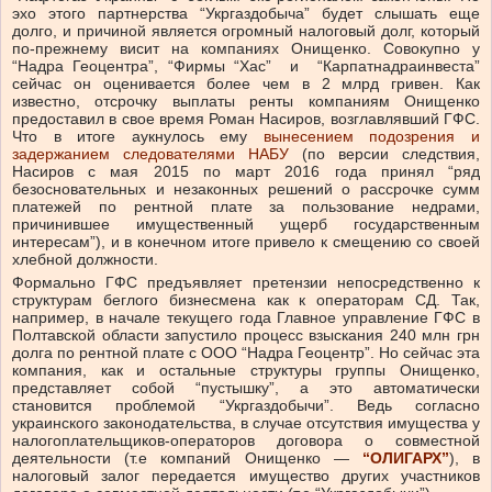
эхо этого партнерства “Укргаздобыча” будет слышать еще
долго, и причиной является огромный налоговый долг, который
по-прежнему висит на компаниях Онищенко. Совокупно у
“Надра Геоцентра”, “Фирмы “Хас” и “Карпатнадраинвеста”
сейчас он оценивается более чем в 2 млрд гривен. Как
известно, отсрочку выплаты ренты компаниям Онищенко
предоставил в свое время Роман Насиров, возглавлявший ГФС.
Что в итоге аукнулось ему
вынесением подозрения и
задержанием следователями НАБУ
(по версии следствия,
Насиров с мая 2015 по март 2016 года принял “ряд
безосновательных и незаконных решений о рассрочке сумм
платежей по рентной плате за пользование недрами,
причинившее имущественный ущерб государственным
интересам”), и в конечном итоге привело к смещению со своей
хлебной должности.
Формально ГФС предъявляет претензии непосредственно к
структурам беглого бизнесмена как к операторам СД. Так,
например, в начале текущего года Главное управление ГФС в
Полтавской области запустило процесс взыскания 240 млн грн
долга по рентной плате с ООО “Надра Геоцентр”. Но сейчас эта
компания, как и остальные структуры группы Онищенко,
представляет собой “пустышку”, а это автоматически
становится проблемой “Укргаздобычи”. Ведь согласно
украинского законодательства, в случае отсутствия имущества у
налогоплательщиков-операторов договора о совместной
деятельности (т.е компаний Онищенко —
“ОЛИГАРХ”
), в
налоговый залог передается имущество других участников