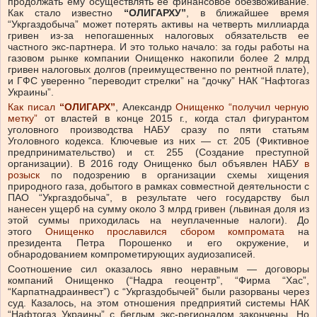
продолжать ему осуществлять ее финансовое обезвоживание.
Как стало известно
“ОЛИГАРХУ”
, в ближайшее время
“Укргаздобыча” может потерять активы на четверть миллиарда
гривен из-за непогашенных налоговых обязательств ее
частного экс-партнера. И это только начало: за годы работы на
газовом рынке компании Онищенко накопили более 2 млрд
гривен налоговых долгов (преимущественно по рентной плате),
и ГФС уверенно “переводит стрелки” на “дочку” НАК “Нафтогаз
Украины”.
Как писал
“ОЛИГАРХ”
, Александр
Онищенко “получил черную
метку”
от властей в конце 2015 г., когда стал фигурантом
уголовного производства НАБУ сразу по пяти статьям
Уголовного кодекса. Ключевые из них — ст. 205 (Фиктивное
предпринимательство) и ст. 255 (Создание преступной
организации). В 2016 году Онищенко был объявлен НАБУ
в
розыск
по подозрению в организации схемы хищения
природного газа, добытого в рамках совместной деятельности с
ПАО “Укргаздобыча”, в результате чего государству был
нанесен ущерб на сумму около 3 млрд гривен (львиная доля из
этой суммы приходилась на неуплаченные налоги). До
этого
Онищенко прославился сбором компромата
на
президента Петра Порошенко и его окружение, и
обнародованием компрометирующих аудиозаписей.
Соотношение сил оказалось явно неравным — договоры
компаний Онищенко (“Надра геоцентр”, “Фирма “Хас”,
“Карпатнадраинвест”) с “Укргаздобычей” были разорваны через
суд. Казалось, на этом отношения предприятий системы НАК
“Нафтогаз Украины” с беглым экс-регионалом закончены. Но