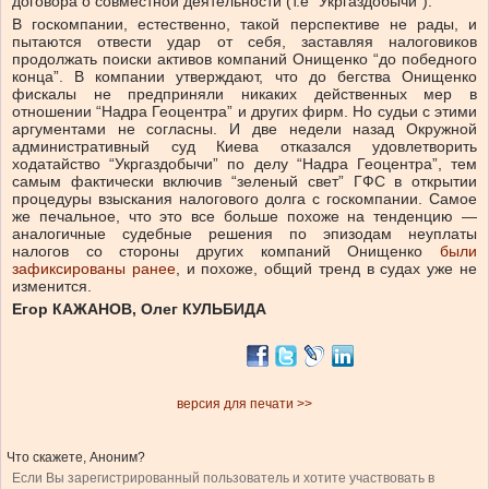
договора о совместной деятельности (т.е “Укргаздобычи”).
В госкомпании, естественно, такой перспективе не рады, и
пытаются отвести удар от себя, заставляя налоговиков
продолжать поиски активов компаний Онищенко “до победного
конца”. В компании утверждают, что до бегства Онищенко
фискалы не предприняли никаких действенных мер в
отношении “Надра Геоцентра” и других фирм. Но судьи с этими
аргументами не согласны. И две недели назад Окружной
административный суд Киева отказался удовлетворить
ходатайство “Укргаздобычи” по делу “Надра Геоцентра”, тем
самым фактически включив “зеленый свет” ГФС в открытии
процедуры взыскания налогового долга с госкомпании. Самое
же печальное, что это все больше похоже на тенденцию —
аналогичные судебные решения по эпизодам неуплаты
налогов со стороны других компаний Онищенко
были
зафиксированы ранее
, и похоже, общий тренд в судах уже не
изменится.
Егор КАЖАНОВ, Олег КУЛЬБИДА
версия для печати >>
Что скажете, Аноним?
Если Вы зарегистрированный пользователь и хотите участвовать в