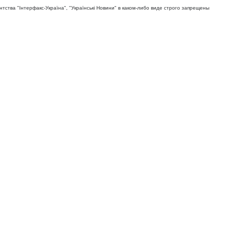
тва "Iнтерфакс-Україна", "Українськi Новини" в каком-либо виде строго запрещены