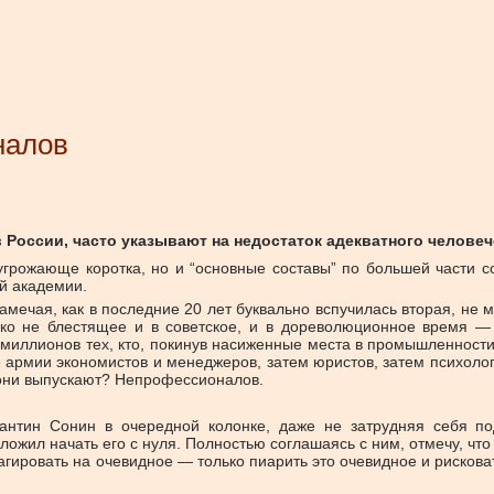
налов
в России, часто указывают на недостаток адекватного человеч
грожающе коротка, но и “основные составы” по большей части собр
ой академии.
замечая, как в последние 20 лет буквально вспучилась вторая, н
о не блестящее и в советское, и в дореволюционное время — п
миллионов тех, кто, покинув насиженные места в промышленности 
 армии экономистов и менеджеров, затем юристов, затем психолог
 они выпускают? Непрофессионалов.
антин Сонин в очередной колонке, даже не затрудняя себя по
ложил начать его с нуля. Полностью соглашаясь с ним, отмечу, что
еагировать на очевидное — только пиарить это очевидное и риско