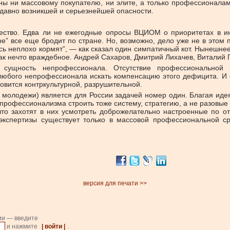
идны ни массовому покупателю, ни элите, а только профессионал
е давно возникшей и серьезнейшей опасности.
ство. Едва ли не ежегодные опросы ВЦИОМ о приоритетах в инт
ре” все еще бродит по стране. Но, возможно, дело уже не в этом 
десь неплохо кормят”, — как сказал один симпатичный кот. Нынеш
ак нечто враждебное. Андрей Сахаров, Дмитрий Лихачев, Виталий Г
сущность непрофессионала. Отсутствие профессиональной (о
любого непрофессионала искать компенсацию этого дефицита. И он
ановится контркультурной, разрушительной.
е молодежи) является для России задачей номер один. Благая идея
епрофессионализма строить тоже систему, стратегию, а не разовые
, что захотят в них усмотреть доброжелательно настроенные по
 экспертизы существует только в массовой профессиональной с
версия для печати >>
ии — введите
и нажмите
| войти |
.