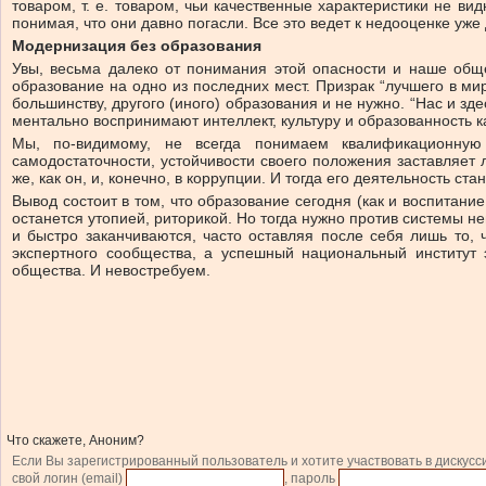
товаром, т. е. товаром, чьи качественные характеристики не в
понимая, что они давно погасли. Все это ведет к недооценке уж
Модернизация без образования
Увы, весьма далеко от понимания этой опасности и наше обще
образование на одно из последних мест. Призрак “лучшего в ми
большинству, другого (иного) образования и не нужно. “Нас и з
ментально воспринимают интеллект, культуру и образованность к
Мы, по-видимому, не всегда понимаем квалификационную 
самодостаточности, устойчивости своего положения заставляет 
же, как он, и, конечно, в коррупции. И тогда его деятельность ст
Вывод состоит в том, что образование сегодня (как и воспитани
останется утопией, риторикой. Но тогда нужно против системы н
и быстро заканчиваются, часто оставляя после себя лишь то
экспертного сообщества, а успешный национальный институт
общества. И невостребуем.
Что скажете, Аноним?
Если Вы зарегистрированный пользователь и хотите участвовать в дискусс
свой логин (email)
, пароль