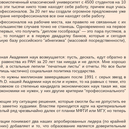
новоиспеченный классический университет с 4500 студентов на 10
 эти тысячи никто тоже находят себе работу, причем еще учась
профессионалов. За 20 лет мы создали огромное предложение уже
стране непрофессионалов все они находят себе работу.
офессионалов на рабочие места, как правило не связанные с их
ольшинстве случаев точно не станешь. Одновременно на первое
ервых, что получить “диплом гособразца” — это пара пустяков, а
, то попадет и в первую двадцатку банков, которые и сегодня
ую базу российского “абнегизма” (массовой посредственности),
ая Академия наук возмущается: пусть, дескать, едут обратно в
 равенства из РАН за 20 лет так никуда и не делся. Мне хорошо
ей, а остальные лепили “печатные листы” и отчеты. Но все были
лишь частично) социальная политика государства.
ь-то нужны миллионам замерцавших после 1991 г. серых звезд в
h.D. нашей Академии наук если и нужен, то на равных с теми, кто
веком со степенью кандидата экономических наук такая же, как
экономики не нужен, у них другие критерии “профессионального”
ющие эту ситуацию решения, которые смогли бы не допустить ее
 с заметно худшими. Властям приходится идти на критериальные
целый ряд чрезвычайно далек от планки МФТИ или МГУ, но теперь
туации понимают два наших апробированных лидера (по крайней
них) добавляет и то, что образование является доверительным