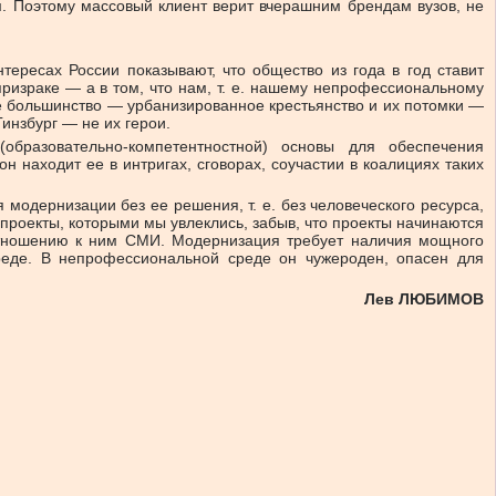
ам. Поэтому массовый клиент верит вчерашним брендам вузов, не
ересах России показывают, что общество из года в год ставит
призраке — а в том, что нам, т. е. нашему непрофессиональному
нее большинство — урбанизированное крестьянство и их потомки —
инзбург — не их герои.
бразовательно-компетентностной) основы для обеспечения
 находит ее в интригах, сговорах, соучастии в коалициях таких
 модернизации без ее решения, т. е. без человеческого ресурса,
 проекты, которыми мы увлеклись, забыв, что проекты начинаются
 отношению к ним СМИ. Модернизация требует наличия мощного
реде. В непрофессиональной среде он чужероден, опасен для
Лев ЛЮБИМОВ