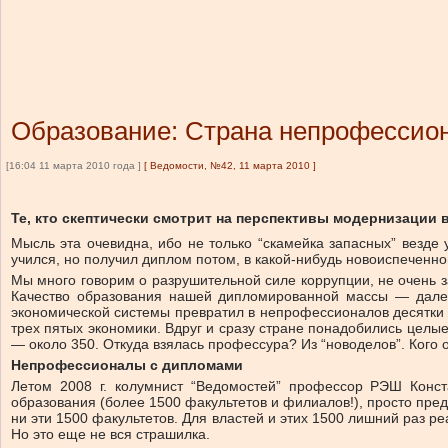
Образование: Страна непрофессио
[16:04 11 марта 2010 года ]
[
Ведомости, №42, 11 марта 2010
]
Те, кто скептически смотрит на перспективы модернизации 
Мысль эта очевидна, ибо не только “скамейка запасных” везде у
учился, но получил диплом потом, в какой-нибудь новоиспеченн
Мы много говорим о разрушительной силе коррупции, не очень 
Качество образования нашей дипломированной массы — далек
экономической системы превратил в непрофессионалов десятки 
трех пятых экономики. Вдруг и сразу стране понадобились целые
— около 350. Откуда взялась профессура? Из “новоделов”. Кого
Непрофессионалы с дипломами
Летом 2008 г. колумнист “Ведомостей” профессор РЭШ Конст
образования (более 1500 факультетов и филиалов!), просто пред
ни эти 1500 факультетов. Для властей и этих 1500 лишний раз р
Но это еще не вся страшилка.