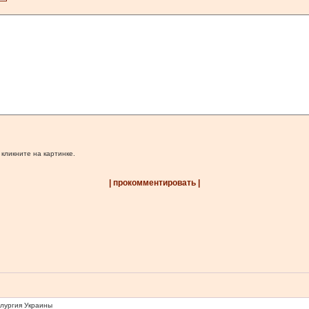
 кликните на картинке.
| прокомментировать |
ллургия Украины