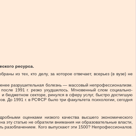
еского ресурса.
аны из тех, кто делу, за которое отвечает, всерьез (в вузе) не
е менее разрушительная болезнь — массовый непрофессионализм.
осле 1991 г. резко ухудшилось. Мгновенный слом социально-
и бюджетном секторе, ринулся в сферу услуг, быстро достигшую
ов. До 1991 г. в РСФСР было три факультета психологии, сегодня
дробными оценками низкого качества высшего экономического
 на эту статью не обратили внимания ни образовательные власти,
вать разоблачением. Кого выпускают эти 1500? Непрофессионалов.