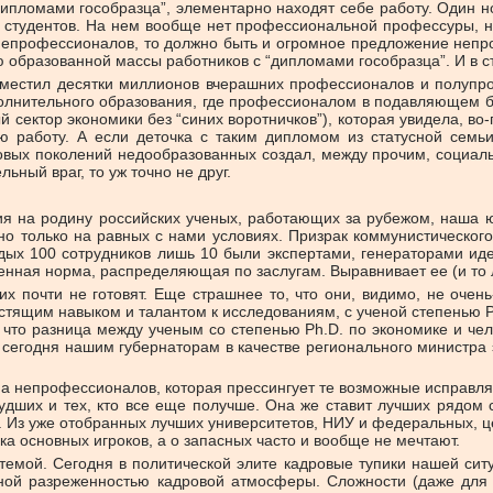
“дипломами гособразца”, элементарно находят себе работу. Один 
0 студентов. На нем вообще нет профессиональной профессуры, но
 на непрофессионалов, то должно быть и огромное предложение не
ю образованной массы работников с “дипломами гособразца”. И в 
реместил десятки миллионов вчерашних профессионалов и полупр
полнительного образования, где профессионалом в подавляющем б
ектор экономики без “синих воротничков”), которая увидела, во-п
 работу. А если деточка с таким дипломом из статусной семьи
ых поколений недообразованных создал, между прочим, социальн
ьный враг, то уж точно не друг.
 на родину российских ученых, работающих за рубежом, наша юн
но только на равных с нами условиях. Призрак коммунистического
ждых 100 сотрудников лишь 10 были экспертами, генераторами ид
енная норма, распределяющая по заслугам. Выравнивает ее (и то 
их почти не готовят. Еще страшнее то, что они, видимо, не очен
естящим навыком и талантом к исследованиям, с ученой степенью P
что разница между ученым со степенью Ph.D. по экономике и чело
сегодня нашим губернаторам в качестве регионального министра 
на непрофессионалов, которая прессингует те возможные исправля
удших и тех, кто все еще получше. Она же ставит лучших рядом
им. Из уже отобранных лучших университетов, НИУ и федеральных, 
ка основных игроков, а о запасных часто и вообще не мечтают.
стемой. Сегодня в политической элите кадровые тупики нашей си
ной разреженностью кадровой атмосферы. Сложности (даже для 