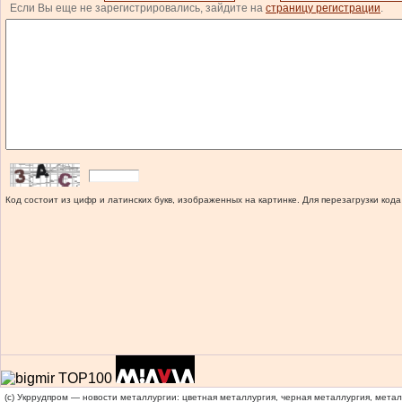
Если Вы еще не зарегистрировались, зайдите на
страницу регистрации
.
Код состоит из цифр и латинских букв, изображенных на картинке. Для перезагрузки кода
(c) Укррудпром — новости металлургии: цветная металлургия, черная металлургия, мета