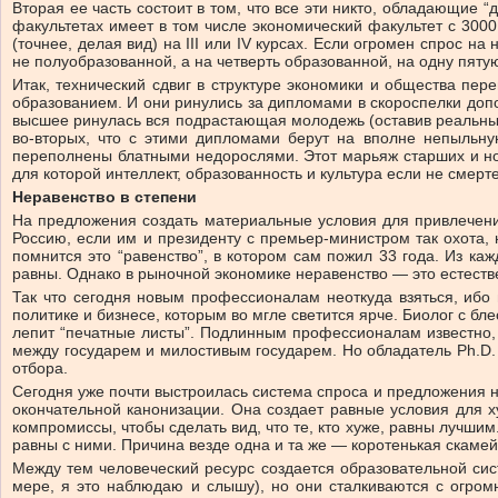
Вторая ее часть состоит в том, что все эти никто, обладающие 
факультетах имеет в том числе экономический факультет с 300
(точнее, делая вид) на III или IV курсах. Если огромен спрос
не полуобразованной, а на четверть образованной, на одну пяту
Итак, технический сдвиг в структуре экономики и общества пе
образованием. И они ринулись за дипломами в скороспелки до
высшее ринулась вся подрастающая молодежь (оставив реальный с
во-вторых, что с этими дипломами берут на вполне непыльную
переполнены блатными недорослями. Этот марьяж старших и нов
для которой интеллект, образованность и культура если не смертел
Неравенство в степени
На предложения создать материальные условия для привлечения
Россию, если им и президенту с премьер-министром так охота, 
помнится это “равенство”, в котором сам пожил 33 года. Из ка
равны. Однако в рыночной экономике неравенство — это естеств
Так что сегодня новым профессионалам неоткуда взяться, ибо 
политике и бизнесе, которым во мгле светится ярче. Биолог с бл
лепит “печатные листы”. Подлинным профессионалам известно, 
между государем и милостивым государем. Но обладатель Ph.D. 
отбора.
Сегодня уже почти выстроилась система спроса и предложения 
окончательной канонизации. Она создает равные условия для х
компромиссы, чтобы сделать вид, что те, кто хуже, равны лучш
равны с ними. Причина везде одна и та же — коротенькая скамей
Между тем человеческий ресурс создается образовательной си
мере, я это наблюдаю и слышу), но они сталкиваются с огром