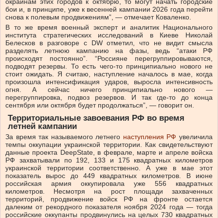
окраинам этих городов к октябрю, то могут начать городские
бои и, в принципе, уже к весенней кампании 2026 года перейти
снова к полевым продвижениям”, — отмечает Коваленко.
В то же время военный эксперт и аналитик Национального
института стратегических исследований в Киеве Николай
Белесков в разговоре с DW отметил, что не видит смысла
разделять летнюю кампанию на фазы, ведь “атаки РФ
происходят постоянно”. “Россияне перегруппировываются,
подводят резервы. То есть чего-то принципиально нового не
стоит ожидать. Я считаю, наступление началось в мае, когда
произошла интенсификация ударов, выросла интенсивность
огня. А сейчас ничего принципиально нового —
перегруппировка, подвоз резервов. И так где-то до конца
сентября или октября будет продолжаться”, — говорит он.
Территориальные завоевания РФ во время
летней кампании
За время так называемого летнего
наступления РФ
увеличила
темпы оккупации украинской территории. Как свидетельствуют
данные проекта DeepState, в феврале, марте и апреле войска
РФ захватывали по 192, 133 и 175 квадратных километров
украинской территории соответственно. А уже в мае этот
показатель вырос до 449 квадратных километров. В июне
российская армия оккупировала уже 556 квадратных
километров. Несмотря на рост площади захваченных
территорий, продвижение войск РФ на фронте остается
далеким от рекордного показателя ноября 2024 года — тогда
российские оккупанты продвинулись на целых 730 квадратных