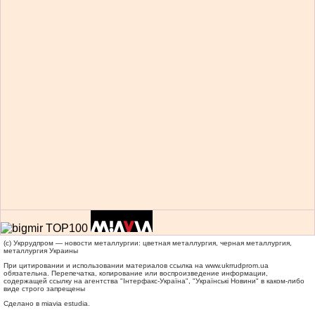
(c) Укррудпром — новости металлургии: цветная металлургия, черная металлургия,
металлургия Украины
При цитировании и использовании материалов ссылка на
www.ukrrudprom.ua
обязательна. Перепечатка, копирование или воспроизведение информации,
содержащей ссылку на агентства "Iнтерфакс-Україна", "Українськi Новини" в каком-либо
виде строго запрещены
Сделано в miavia estudia.