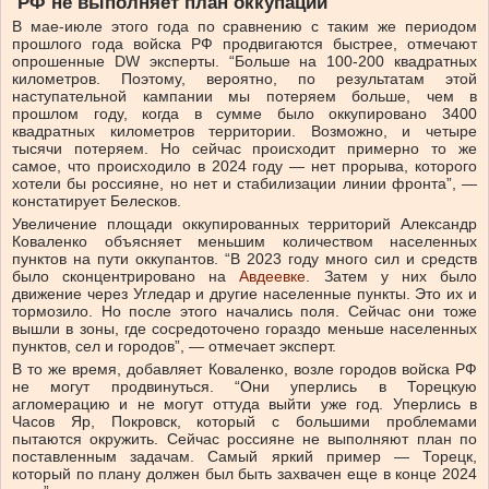
РФ не выполняет план оккупации
В мае-июле этого года по сравнению с таким же периодом
прошлого года войска РФ продвигаются быстрее, отмечают
опрошенные DW эксперты. “Больше на 100-200 квадратных
километров. Поэтому, вероятно, по результатам этой
наступательной кампании мы потеряем больше, чем в
прошлом году, когда в сумме было оккупировано 3400
квадратных километров территории. Возможно, и четыре
тысячи потеряем. Но сейчас происходит примерно то же
самое, что происходило в 2024 году — нет прорыва, которого
хотели бы россияне, но нет и стабилизации линии фронта”, —
констатирует Белесков.
Увеличение площади оккупированных территорий Александр
Коваленко объясняет меньшим количеством населенных
пунктов на пути оккупантов. “В 2023 году много сил и средств
было сконцентрировано на
Авдеевке
. Затем у них было
движение через Угледар и другие населенные пункты. Это их и
тормозило. Но после этого начались поля. Сейчас они тоже
вышли в зоны, где сосредоточено гораздо меньше населенных
пунктов, сел и городов”, — отмечает эксперт.
В то же время, добавляет Коваленко, возле городов войска РФ
не могут продвинуться. “Они уперлись в Торецкую
агломерацию и не могут оттуда выйти уже год. Уперлись в
Часов Яр, Покровск, который с большими проблемами
пытаются окружить. Сейчас россияне не выполняют план по
поставленным задачам. Самый яркий пример — Торецк,
который по плану должен был быть захвачен еще в конце 2024