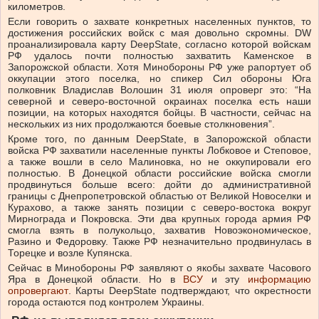
километров.
Если говорить о захвате конкретных населенных пунктов, то
достижения российских войск с мая довольно скромны. DW
проанализировала карту DeepState, согласно которой войскам
РФ удалось почти полностью захватить Каменское в
Запорожской области. Хотя Минобороны РФ уже рапортует об
оккупации этого поселка, но спикер Сил обороны Юга
полковник Владислав Волошин 31 июля опроверг это: “На
северной и северо-восточной окраинах поселка есть наши
позиции, на которых находятся бойцы. В частности, сейчас на
нескольких из них продолжаются боевые столкновения”.
Кроме того, по данным DeepState, в Запорожской области
войска РФ захватили населенные пункты Лобковое и Степовое,
а также вошли в село Малиновка, но не оккупировали его
полностью. В Донецкой области российские войска смогли
продвинуться больше всего: дойти до административной
границы с Днепропетровской областью от Великой Новоселки и
Курахово, а также занять позиции с северо-востока вокруг
Мирнограда и Покровска. Эти два крупных города армия РФ
смогла взять в полукольцо, захватив Новоэкономическое,
Разино и Федоровку. Также РФ незначительно продвинулась в
Торецке и возле Купянска.
Сейчас в Минобороны РФ заявляют о якобы захвате Часового
Яра в Донецкой области. Но в
ВСУ
и эту
информацию
опровергают
. Карты DeepState подтверждают, что окрестности
города остаются под контролем Украины.