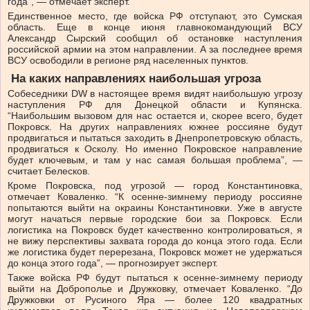
года”, — отмечает эксперт.
Единственное место, где войска РФ отступают, это Сумская
область. Еще в конце июня главнокомандующий ВСУ
Александр Сырский сообщил об остановке наступления
российской армии на этом направлении. А за последнее время
ВСУ освободили в регионе ряд населенных пунктов.
На каких направлениях наибольшая угроза
Собеседники DW в настоящее время видят наибольшую угрозу
наступления РФ для Донецкой области и Купянска.
“Наибольшим вызовом для нас остается и, скорее всего, будет
Покровск. На других направлениях южнее россияне будут
продвигаться и пытаться заходить в Днепропетровскую область,
продвигаться к Осколу. Но именно Покровское направление
будет ключевым, и там у нас самая большая проблема”, —
считает Белесков.
Кроме Покровска, под угрозой — город Константиновка,
отмечает Коваленко. “К осенне-зимнему периоду россияне
попытаются выйти на окраины Константиновки. Уже в августе
могут начаться первые городские бои за Покровск. Если
логистика на Покровск будет качественно контролироваться, я
не вижу перспективы захвата города до конца этого года. Если
же логистика будет перерезана, Покровск может не удержаться
до конца этого года”, — прогнозирует эксперт.
Также войска РФ будут пытаться к осенне-зимнему периоду
выйти на Доброполье и Дружковку, отмечает Коваленко. “До
Дружковки от Русиного Яра — более 120 квадратных