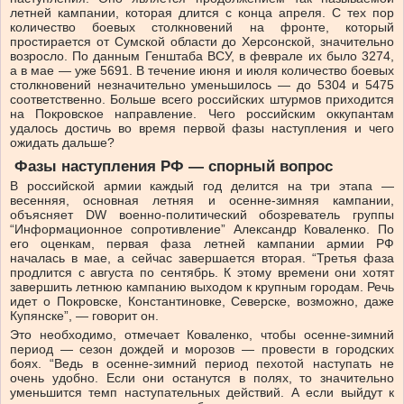
летней кампании, которая длится с конца апреля. С тех пор
количество боевых столкновений на фронте, который
простирается от Сумской области до Херсонской, значительно
возросло. По данным Генштаба ВСУ, в феврале их было 3274,
а в мае — уже 5691. В течение июня и июля количество боевых
столкновений незначительно уменьшилось — до 5304 и 5475
соответственно. Больше всего российских штурмов приходится
на Покровское направление. Чего российским оккупантам
удалось достичь во время первой фазы наступления и чего
ожидать дальше?
Фазы наступления РФ — спорный вопрос
В российской армии каждый год делится на три этапа —
весенняя, основная летняя и осенне-зимняя кампании,
объясняет DW военно-политический обозреватель группы
“Информационное сопротивление” Александр Коваленко. По
его оценкам, первая фаза летней кампании армии РФ
началась в мае, а сейчас завершается вторая. “Третья фаза
продлится с августа по сентябрь. К этому времени они хотят
завершить летнюю кампанию выходом к крупным городам. Речь
идет о Покровске, Константиновке, Северске, возможно, даже
Купянске”, — говорит он.
Это необходимо, отмечает Коваленко, чтобы осенне-зимний
период — сезон дождей и морозов — провести в городских
боях. “Ведь в осенне-зимний период пехотой наступать не
очень удобно. Если они останутся в полях, то значительно
уменьшится темп наступательных действий. А если выйдут к