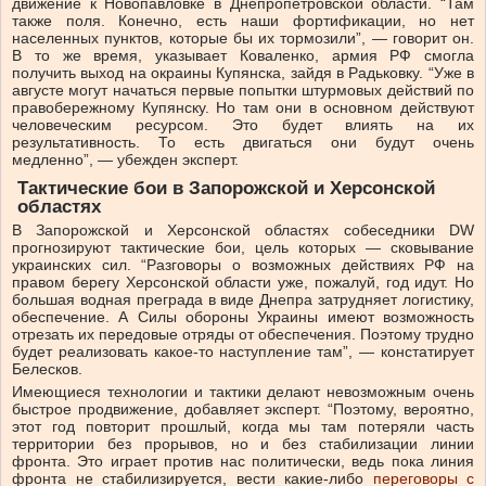
движение к Новопавловке в Днепропетровской области. “Там
также поля. Конечно, есть наши фортификации, но нет
населенных пунктов, которые бы их тормозили”, — говорит он.
В то же время, указывает Коваленко, армия РФ смогла
получить выход на окраины Купянска, зайдя в Радьковку. “Уже в
августе могут начаться первые попытки штурмовых действий по
правобережному Купянску. Но там они в основном действуют
человеческим ресурсом. Это будет влиять на их
результативность. То есть двигаться они будут очень
медленно”, — убежден эксперт.
Тактические бои в Запорожской и Херсонской
областях
В Запорожской и Херсонской областях собеседники DW
прогнозируют тактические бои, цель которых — сковывание
украинских сил. “Разговоры о возможных действиях РФ на
правом берегу Херсонской области уже, пожалуй, год идут. Но
большая водная преграда в виде Днепра затрудняет логистику,
обеспечение. А Силы обороны Украины имеют возможность
отрезать их передовые отряды от обеспечения. Поэтому трудно
будет реализовать какое-то наступление там”, — констатирует
Белесков.
Имеющиеся технологии и тактики делают невозможным очень
быстрое продвижение, добавляет эксперт. “Поэтому, вероятно,
этот год повторит прошлый, когда мы там потеряли часть
территории без прорывов, но и без стабилизации линии
фронта. Это играет против нас политически, ведь пока линия
фронта не стабилизируется, вести какие-либо
переговоры с