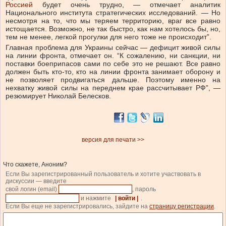
Россией
будет очень трудно, — отмечает аналитик
Национального института стратегических исследований. — Но
несмотря на то, что мы теряем территорию, враг все равно
истощается. Возможно, не так быстро, как нам хотелось бы, но,
тем не менее, легкой прогулки для него тоже не происходит”.
Главная проблема для Украины сейчас — дефицит живой силы
на линии фронта, отмечает он. “К сожалению, ни санкции, ни
поставки боеприпасов сами по себе это не решают. Все равно
должен быть кто-то, кто на линии фронта занимает оборону и
не позволяет продвигаться дальше. Поэтому именно на
нехватку живой силы на переднем крае рассчитывает РФ”, —
резюмирует Николай Белесков.
версия для печати >>
Что скажете, Аноним?
Если Вы зарегистрированный пользователь и хотите участвовать в
дискуссии — введите
свой логин (email)
, пароль
и нажмите
| войти |
.
Если Вы еще не зарегистрировались, зайдите на
страницу регистрации
.