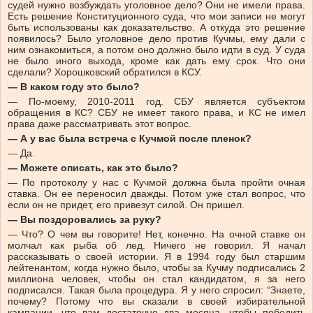
судей нужно возбуждать уголовное дело? Они не имели права.
Есть решение Конституционного суда, что мои записи не могут
быть использованы как доказательство. А откуда это решение
появилось? Было уголовное дело против Кучмы, ему дали с
ним ознакомиться, а потом оно должно было идти в суд. У суда
не было иного выхода, кроме как дать ему срок. Что они
сделали? Хорошковский обратился в КСУ.
— В каком году это было?
— По-моему, 2010-2011 год. СБУ является субъектом
обращения в КС? СБУ не имеет такого права, и КС не имел
права даже рассматривать этот вопрос.
— А у вас была встреча с Кучмой после пленок?
— Да.
— Можете описать, как это было?
— По протоколу у нас с Кучмой должна была пройти очная
ставка. Он ее переносил дважды. Потом уже стал вопрос, что
если он не придет, его привезут силой. Он пришел.
— Вы поздоровались за руку?
— Что? О чем вы говорите! Нет, конечно. На очной ставке он
молчал как рыба об лед. Ничего не говорил. Я начал
рассказывать о своей истории. Я в 1994 году был старшим
лейтенантом, когда нужно было, чтобы за Кучму подписались 2
миллиона человек, чтобы он стал кандидатом, я за него
подписался. Такая была процедура. Я у него спросил: “Знаете,
почему? Потому что вы сказали в своей избирательной
кампании, что вам достаточно два месяца, чтобы победить