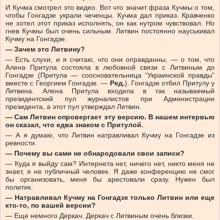
И Кучма смотрел это видео. Вот что значит фраза Кучмы о том,
чтобы Гонгадзе украли чеченцы. Кучма дал приказ. Кравченко
не хотел этот приказ исполнять, он как нутром чувствовал. Но
гнев Кучмы был очень сильным. Литвин постоянно науськивал
Кучму на Гонгадзе.
— Зачем это Литвину?
— Есть слухи, и я считаю, что они оправданны, — о том, что
Алена Притула состояла в любовной связи с Литвиным до
Гонгадзе (Притула — соосновательница “Украинской правды”
вместе с Георгием Гонгадзе. —
Ред.
). Гонгадзе отбил Притулу у
Литвина. Алена Притула входила в так называемый
президентский пул журналистов при Администрации
президента, а этот пул утверждал Литвин.
— Сам Литвин опровергает эту версию. В нашем интервью
он сказал, что едва знаком с Притулой.
— А я думаю, что Литвин натравливал Кучму на Гонгадзе из
ревности.
— Почему вы сами не обнародовали свои записи?
— Куда я выйду сам? Интернета нет, ничего нет, никто меня не
знает, я не публичный человек. Я даже конференцию не смог
бы организовать, меня бы арестовали сразу. Нужен был
политик.
— Натравливал Кучму на Гонгадзе только Литвин или еще
кто-то, по вашей версии?
— Еще немного Деркач. Деркач с Литвиным очень близки.