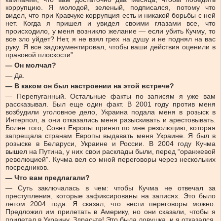
коррупцию. Я молодой, зеленый, подписался, потому что
видел, что при Кравчуке коррупция есть и никакой борьбы с ней
нет. Когда я пришел и увидел своими глазами все, что
происходило, у меня возникло желание — если убить Кучму, то
все зло уйдет? Нет, я не взял грех на душу и не поднял на вас
руку. Я все задокументировал, чтобы ваши действия оценили в
правовой плоскости”.
— Он молчал?
— Да.
— В каком он был настроении на этой встрече?
— Перепуганный. Остальные факты по записям я уже вам
рассказывал. Был еще один факт. В 2001 году против меня
возбудили уголовное дело, Украина подала меня в розыск в
Интерпол, а они отказались меня разыскивать и арестовывать.
Более того, Совет Европы принял по мне резолюцию, которая
запрещала странам Европы выдавать меня Украине. Я был в
розыске в Беларуси, Украине и России. В 2004 году Кучма
вышел на Путина, у них свои расклады были, перед “оранжевой
революцией”. Кучма вел со мной переговоры через нескольких
посредников.
— Что вам предлагали?
— Суть заключалась в чем: чтобы Кучма не отвечал за
преступления, которые зафиксированы на записях. Это было
летом 2004 года. Я сказал, что вести переговоры можно.
Предложил им прилетать в Америку, но они сказали, чтобы я
прилетал в Украину. Здрасьте! Это была ловушка, и я отказался.