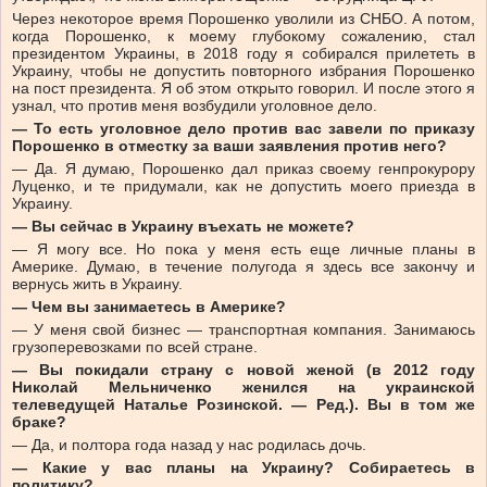
Через некоторое время Порошенко уволили из СНБО. А потом,
когда Порошенко, к моему глубокому сожалению, стал
президентом Украины, в 2018 году я собирался прилететь в
Украину, чтобы не допустить повторного избрания Порошенко
на пост президента. Я об этом открыто говорил. И после этого я
узнал, что против меня возбудили уголовное дело.
— То есть уголовное дело против вас завели по приказу
Порошенко в отместку за ваши заявления против него?
— Да. Я думаю, Порошенко дал приказ своему генпрокурору
Луценко, и те придумали, как не допустить моего приезда в
Украину.
— Вы сейчас в Украину въехать не можете?
— Я могу все. Но пока у меня есть еще личные планы в
Америке. Думаю, в течение полугода я здесь все закончу и
вернусь жить в Украину.
— Чем вы занимаетесь в Америке?
— У меня свой бизнес — транспортная компания. Занимаюсь
грузоперевозками по всей стране.
— Вы покидали страну с новой женой (в 2012 году
Николай Мельниченко женился на украинской
телеведущей Наталье Розинской. — Ред.). Вы в том же
браке?
— Да, и полтора года назад у нас родилась дочь.
— Какие у вас планы на Украину? Собираетесь в
политику?