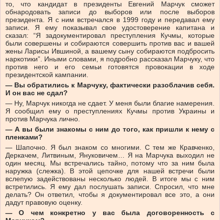
то, что кандидат в президенты Евгений Марчук сможет
обнародовать записи до выборов или после выборов
президента. Я с ним встречался в 1999 году и передавал ему
записи. Я ему показывал свое удостоверение капитана и
сказал: “Я задокументировал преступления Кучмы, которые
были совершены и собираются совершить против вас и вашей
жены Ларисы Ившиной, а вашему сыну собираются подбросить
наркотики”. Иными словами, я подробно рассказал Марчуку, что
против него и его семьи готовятся провокации в ходе
президентской кампании.
— Вы обратились к Марчуку, фактически разоблачив себя.
И он вас не сдал?
— Ну, Марчук никогда не сдает. У меня были благие намерения.
Я сообщил ему о преступлениях Кучмы против Украины и
против Марчука лично.
— А вы были знакомы с ним до того, как пришли к нему с
пленками?
— Шапочно. Я был знаком со многими. С тем же Кравченко,
Деркачем, Литвиным, Януковичем… Я на Марчука выходил не
один месяц. Мы встречались тайно, потому что за ним была
наружка (слежка). В этой цепочке для нашей встречи были
вслепую задействованы несколько людей. В итоге мы с ним
встретились. Я ему дал послушать записи. Спросил, что мне
делать? Он ответил, чтобы я документировал все это, а они
дадут правовую оценку.
— О чем конкретно у вас была договоренность с