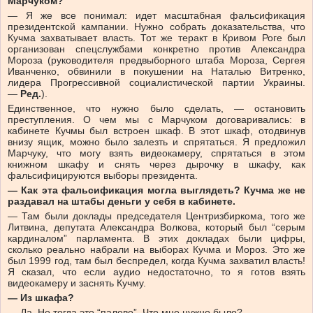
Марчуком?
— Я же все понимал: идет масштабная фальсификация
президентской кампании. Нужно собрать доказательства, что
Кучма захватывает власть. Тот же теракт в Кривом Роге был
организован спецслужбами конкретно против Александра
Мороза (руководителя предвыборного штаба Мороза, Сергея
Иванченко, обвинили в покушении на Наталью Витренко,
лидера Прогрессивной социалистической партии Украины.
—
Ред.
).
Единственное, что нужно было сделать, — остановить
преступления. О чем мы с Марчуком договаривались: в
кабинете Кучмы был встроен шкаф. В этот шкаф, отодвинув
внизу ящик, можно было залезть и спрятаться. Я предложил
Марчуку, что могу взять видеокамеру, спрятаться в этом
книжном шкафу и снять через дырочку в шкафу, как
фальсифицируются выборы президента.
— Как эта фальсификация могла выглядеть? Кучма же не
раздавал на штабы деньги у себя в кабинете.
— Там были доклады председателя Центризбиркома, того же
Литвина, депутата Александра Волкова, который был “серым
кардиналом” парламента. В этих докладах были цифры,
сколько реально набрали на выборах Кучма и Мороз. Это же
был 1999 год, там был беспредел, когда Кучма захватил власть!
Я сказал, что если аудио недостаточно, то я готов взять
видеокамеру и заснять Кучму.
— Из шкафа?
— Да. Но тогда это “палево”. Что мне нужно было?