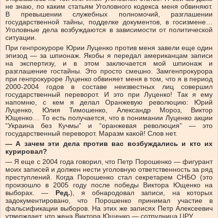
не знаю, по каким статьям Уголовного кодекса меня обвиняют.
В превышении служебных полномочий, разглашении
государственной тайны, подделке документов, в госизмене…
Уголовные дела возбуждаются в зависимости от политической
ситуации.
При генпрокуроре Юрии Луценко против меня завели еще один
эпизод — за шпионаж. Якобы я передал американцам записи
на экспертизу, и в этом заключается мой шпионаж и
разглашение гостайны. Это просто смешно. Замгенпрокурора
при генпрокуроре Луценко обвиняет меня в том, что я в период
2000-2004 годов в составе неизвестных лиц совершил
государственный переворот. И это при Луценко! Так я ему
напомню, с кем я делал Оранжевую революцию: Юрий
Луценко, Юлия Тимошенко, Александр Мороз, Виктор
Ющенко… То есть получается, что в понимании Луценко акции
“Украина без Кучмы” и “оранжевая революция” — это
государственный переворот. Маразм какой! Слов нет.
— А зачем эти дела против вас возбуждались и кто их
курировал?
— Я еще с 2004 года говорил, что Петр Порошенко — фигурант
моих записей и должен нести уголовную ответственность за ряд
преступлений. Когда Порошенко стал секретарем СНБО (это
произошло в 2005 году после победы Виктора Ющенко на
выборах. —
Ред.
), я обнародовал записи, на которых
задокументировано, что Порошенко принимал участие в
фальсификации выборов. На этих же записях Петр Алексеевич
утверждает, что жена Виктора Ющенко — сотрудница ЦРУ.