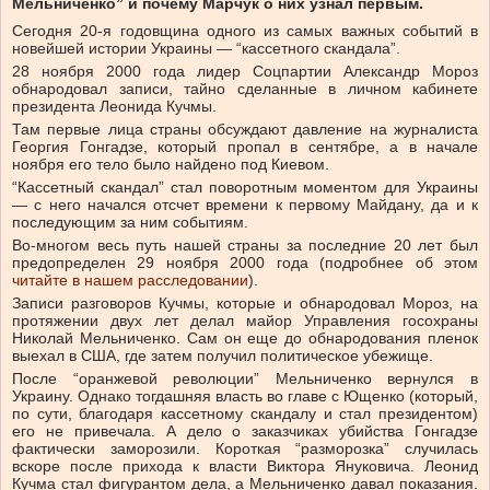
Мельниченко” и почему Марчук о них узнал первым.
Сегодня 20-я годовщина одного из самых важных событий в
новейшей истории Украины — “кассетного скандала”.
28 ноября 2000 года лидер Соцпартии Александр Мороз
обнародовал записи, тайно сделанные в личном кабинете
президента Леонида Кучмы.
Там первые лица страны обсуждают давление на журналиста
Георгия Гонгадзе, который пропал в сентябре, а в начале
ноября его тело было найдено под Киевом.
“Кассетный скандал” стал поворотным моментом для Украины
— с него начался отсчет времени к первому Майдану, да и к
последующим за ним событиям.
Во-многом весь путь нашей страны за последние 20 лет был
предопределен 29 ноября 2000 года (подробнее об этом
читайте в нашем расследовании
).
Записи разговоров Кучмы, которые и обнародовал Мороз, на
протяжении двух лет делал майор Управления госохраны
Николай Мельниченко. Сам он еще до обнародования пленок
выехал в США, где затем получил политическое убежище.
После “оранжевой революции” Мельниченко вернулся в
Украину. Однако тогдашняя власть во главе с Ющенко (который,
по сути, благодаря кассетному скандалу и стал президентом)
его не привечала. А дело о заказчиках убийства Гонгадзе
фактически заморозили. Короткая “разморозка” случилась
вскоре после прихода к власти Виктора Януковича. Леонид
Кучма стал фигурантом дела, а Мельниченко давал показания.