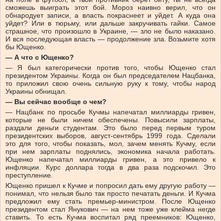
сможешь выиграть этот бой. Мороз наивно верил, что он
обнародует записи, а власть покраснеет и уйдет. А куда она
уйдет? Или в тюрьму, или дальше закручивать гайки. Самое
страшное, что произошло в Украине, — зло не было наказано.
И вся последующая власть — продолжение зла. Возьмите хотя
бы Ющенко.
— А что с Ющенко?
— Я был категорически против того, чтобы Ющенко стал
президентом Украины. Когда он был председателем Нацбанка,
то приложил свою очень сильную руку к тому, чтобы народ
Украины обнищал.
— Вы сейчас вообще о чем?
— Нацбанк по просьбе Кучмы напечатал миллиарды гривен,
которые не были ничем обеспечены. Повысили зарплаты,
раздали деньги студентам. Это было перед первым туром
президентских выборов, август-сентябрь 1999 года. Сделали
это для того, чтобы показать, мол, зачем менять Кучму, если
при нем зарплаты поднялись, экономика начала работать.
Ющенко напечатал миллиарды гривен, а это привело к
инфляции. Курс доллара тогда в два раза подскочил. Это
преступление.
Ющенко пришел к Кучме и попросил дать ему другую работу —
понимал, что нельзя было так просто печатать деньги. И Кучма
предложил ему стать премьер-министром. После Ющенко
президентом стал Янукович — на нем тоже уже клейма негде
ставить. То есть Кучма воспитал ряд преемников: Ющенко,