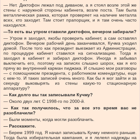
— Нет. Диктофон лежал под диваном, а я стоял возле этой же
стены с наружной стороны кабинета, возле поста. Там была
металлическая рамка, которая проверяет на наличие металла
всех, кто заходит. Там стоит прапорщик, и я там очень часто
находился.
—То есть вы утром ставили диктофон, вечером забирали?
— Утром я заходил, якобы проверить кабинет, а сам оставлял
диктофон. Вечером рабочий день заканчивался, Кучма уходил
домой. После того как президент выезжает из Администрации,
по процедуре кабинет ставился на сигнализацию. Тогда я
заходил в кабинет и забирал диктофон. Иногда я забывал
выключить его, поэтому на записях слышно шорох, как я его
прячу во внутренний карман пиджака. И слышно мои разговоры
— с помощником президента, с работником комендатуры, еще
с кем-то. И таких записей очень много. Как бы я мог зайти и за
секунду выковырять из стены какую-то стационарную
аппаратуру?
— Как долго вы так записывали Кучму?
— Около двух лет. С 1998-го по 2000-й.
— Как так получилось, что за все это время вас не
разоблачили?
— Были моменты, когда могли разоблачить.
— Расскажите.
— Берем 1999 год. Я начал записывать Кучму немного раньше.
Тогда была избирательная кампания, и я лелеял надежды на