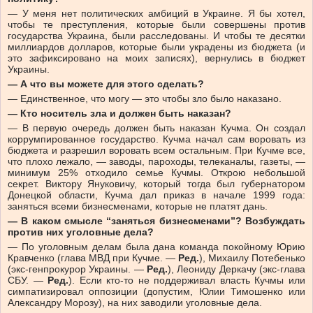
— У меня нет политических амбиций в Украине. Я бы хотел,
чтобы те преступления, которые были совершены против
государства Украина, были расследованы. И чтобы те десятки
миллиардов долларов, которые были украдены из бюджета (и
это зафиксировано на моих записях), вернулись в бюджет
Украины.
— А что вы можете для этого сделать?
— Единственное, что могу — это чтобы зло было наказано.
— Кто носитель зла и должен быть наказан?
— В первую очередь должен быть наказан Кучма. Он создал
коррумпированное государство. Кучма начал сам воровать из
бюджета и разрешил воровать всем остальным. При Кучме все,
что плохо лежало, — заводы, пароходы, телеканалы, газеты, —
минимум 25% отходило семье Кучмы. Открою небольшой
секрет. Виктору Януковичу, который тогда был губернатором
Донецкой области, Кучма дал приказ в начале 1999 года:
заняться всеми бизнесменами, которые не платят дань.
— В каком смысле “заняться бизнесменами”? Возбуждать
против них уголовные дела?
— По уголовным делам была дана команда покойному Юрию
Кравченко (глава МВД при Кучме. —
Ред.
), Михаилу Потебенько
(экс-генпрокурор Украины. —
Ред.
), Леониду Деркачу (экс-глава
СБУ. —
Ред.
). Если кто-то не поддерживал власть Кучмы или
симпатизировал оппозиции (допустим, Юлии Тимошенко или
Александру Морозу), на них заводили уголовные дела.