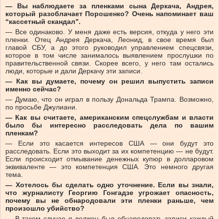
— Вы наблюдаете за пленками сына Деркача, Андрея,
который разоблачает Порошенко? Очень напоминает ваш
“кассетный скандал”.
— Все одинаково. У меня даже есть версия, откуда у него эти
пленки. Отец Андрея Деркача, Леонид, в свое время был
главой СБУ, а до этого руководил управлением спецсвязи,
которое в том числе занималось выявлением прослушки по
правительственной связи. Скорее всего, у него там остались
люди, которые и дали Деркачу эти записи.
— Как вы думаете, почему он решил выпустить записи
именно сейчас?
— Думаю, что он играл в пользу Дональда Трампа. Возможно,
по просьбе Джулиани.
— Как вы считаете, американским спецслужбам и власти
было бы интересно расследовать дела по вашим
пленкам?
— Если это касается интересов США — они будут это
расследовать. Если это выходит за их компетенцию — не будут.
Если происходит отмывание денежных купюр в долларовом
эквиваленте — это компетенция США. Это немного другая
тема.
— Хотелось бы сделать одно уточнение. Если вы знали,
что журналисту Георгию Гонгадзе угрожает опасность,
почему вы не обнародовали эти пленки раньше, чем
произошло убийство?
— В таком случае я должен был обнародовать записи каждый