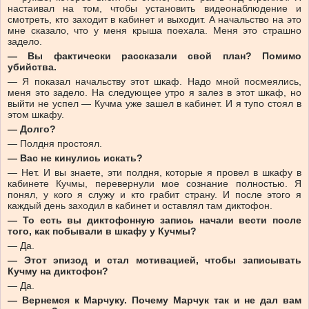
настаивал на том, чтобы установить видеонаблюдение и
смотреть, кто заходит в кабинет и выходит. А начальство на это
мне сказало, что у меня крыша поехала. Меня это страшно
задело.
— Вы фактически рассказали свой план? Помимо
убийства.
— Я показал начальству этот шкаф. Надо мной посмеялись,
меня это задело. На следующее утро я залез в этот шкаф, но
выйти не успел — Кучма уже зашел в кабинет. И я тупо стоял в
этом шкафу.
— Долго?
— Полдня простоял.
— Вас не кинулись искать?
— Нет. И вы знаете, эти полдня, которые я провел в шкафу в
кабинете Кучмы, перевернули мое сознание полностью. Я
понял, у кого я служу и кто грабит страну. И после этого я
каждый день заходил в кабинет и оставлял там диктофон.
— То есть вы диктофонную запись начали вести после
того, как побывали в шкафу у Кучмы?
— Да.
— Этот эпизод и стал мотивацией, чтобы записывать
Кучму на диктофон?
— Да.
— Вернемся к Марчуку. Почему Марчук так и не дал вам