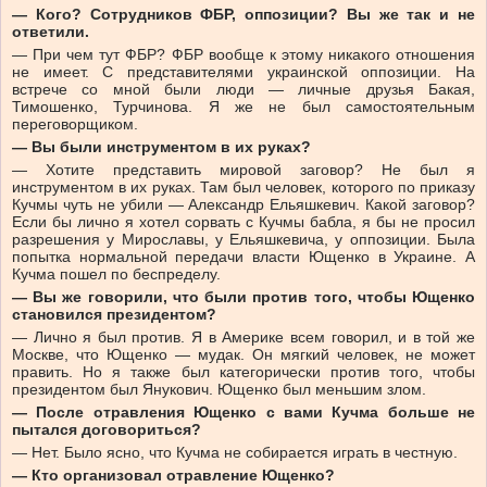
— Кого? Сотрудников ФБР, оппозиции? Вы же так и не
ответили.
— При чем тут ФБР? ФБР вообще к этому никакого отношения
не имеет. С представителями украинской оппозиции. На
встрече со мной были люди — личные друзья Бакая,
Тимошенко, Турчинова. Я же не был самостоятельным
переговорщиком.
— Вы были инструментом в их руках?
— Хотите представить мировой заговор? Не был я
инструментом в их руках. Там был человек, которого по приказу
Кучмы чуть не убили — Александр Ельяшкевич. Какой заговор?
Если бы лично я хотел сорвать с Кучмы бабла, я бы не просил
разрешения у Мирославы, у Ельяшкевича, у оппозиции. Была
попытка нормальной передачи власти Ющенко в Украине. А
Кучма пошел по беспределу.
— Вы же говорили, что были против того, чтобы Ющенко
становился президентом?
— Лично я был против. Я в Америке всем говорил, и в той же
Москве, что Ющенко — мудак. Он мягкий человек, не может
править. Но я также был категорически против того, чтобы
президентом был Янукович. Ющенко был меньшим злом.
— После отравления Ющенко с вами Кучма больше не
пытался договориться?
— Нет. Было ясно, что Кучма не собирается играть в честную.
— Кто организовал отравление Ющенко?