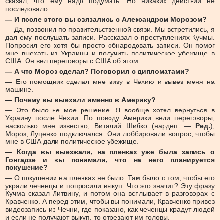
сказал, что ему надо подумать. Но никаких действий не
последовало.
— И после этого вы связались с Александром Морозом?
— Да, позвонил по правительственной связи. Мы встретились, я
дал ему послушать записи. Рассказал о преступлениях Кучмы.
Попросил его хотя бы просто обнародовать записи. Он помог
мне выехать из Украины и получить политическое убежище в
США. Он вел переговоры с США об этом.
— А что Мороз сделал? Поговорил с дипломатами?
— Его помощник сделал мне визу в Чехию и вывез меня на
машине.
— Почему вы выехали именно в Америку?
— Это было не мое решение. Я вообще хотел вернуться в
Украину после Чехии. По поводу Америки вели переговоры,
насколько мне известно, Виталий Шибко (нардеп. —
Ред.
),
Мороз, Луценко подключался. Они лоббировали вопрос, чтобы
мне в США дали политическое убежище.
— Когда вы выезжали, на пленках уже была запись о
Гонгадзе и вы понимали, что на него планируется
покушение?
— О покушении на пленках не было. Там было о том, чтобы его
украли чеченцы и попросили выкуп. Что это значит? Эту фразу
Кучма сказал Литвину, и потом она всплывает в разговорах с
Кравченко. А перед этим, чтобы вы понимали, Кравченко привез
видеозапись из Чечни, где показано, как чеченцы крадут людей
и если не получают выкуп, то отрезают им головы.