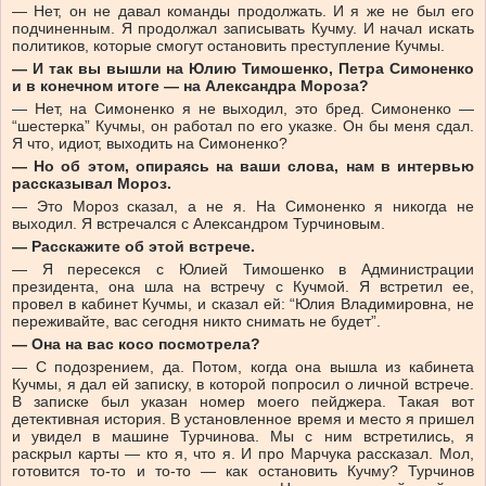
— Нет, он не давал команды продолжать. И я же не был его
подчиненным. Я продолжал записывать Кучму. И начал искать
политиков, которые смогут остановить преступление Кучмы.
— И так вы вышли на Юлию Тимошенко, Петра Симоненко
и в конечном итоге — на Александра Мороза?
— Нет, на Симоненко я не выходил, это бред. Симоненко —
“шестерка” Кучмы, он работал по его указке. Он бы меня сдал.
Я что, идиот, выходить на Симоненко?
— Но об этом, опираясь на ваши слова, нам в интервью
рассказывал Мороз.
— Это Мороз сказал, а не я. На Симоненко я никогда не
выходил. Я встречался с Александром Турчиновым.
— Расскажите об этой встрече.
— Я пересекся с Юлией Тимошенко в Администрации
президента, она шла на встречу с Кучмой. Я встретил ее,
провел в кабинет Кучмы, и сказал ей: “Юлия Владимировна, не
переживайте, вас сегодня никто снимать не будет”.
— Она на вас косо посмотрела?
— С подозрением, да. Потом, когда она вышла из кабинета
Кучмы, я дал ей записку, в которой попросил о личной встрече.
В записке был указан номер моего пейджера. Такая вот
детективная история. В установленное время и место я пришел
и увидел в машине Турчинова. Мы с ним встретились, я
раскрыл карты — кто я, что я. И про Марчука рассказал. Мол,
готовится то-то и то-то — как остановить Кучму? Турчинов