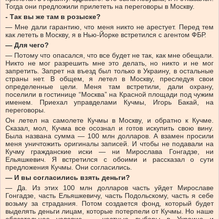
Тогда они предложили прилететь на переговоры в Москву.
- Так вы же там в розыске?
— Мне дали гарантию, что меня никто не арестует. Перед тем
как лететь в Москву, я в Нью-Йорке встретился с агентом ФБР.
— Для чего?
— Потому что опасался, что все будет не так, как мне обещали.
Никто не мог разрешить мне это делать, но никто и не мог
запретить. Запрет на въезд был только в Украину, в остальные
страны нет. В общем, я летел в Москву, преследуя свои
определенные цели. Меня там встретили, дали охрану,
поселили в гостинице “Москва” на Красной площади под чужим
именем. Приехал управделами Кучмы, Игорь Бакай, на
переговоры.
Он летел на самолете Кучмы в Москву, и обратно к Кучме.
Сказал, мол, Кучма все осознал и готов искупить свою вину.
Была названа сумма — 100 млн долларов. А взамен просили
меня уничтожить оригиналы записей. И чтобы не подавали на
Кучму гражданские иски — ни Мирослава Гонгадзе, ни
Ельяшкевич. Я встретился с обоими и рассказал о сути
предложения Кучмы. Они согласились.
— И вы согласились взять деньги?
— Да. Из этих 100 млн долларов часть уйдет Мирославе
Гонгадзе, часть Ельяшкевичу, часть Подольскому, часть я себе
возьму за страдания. Потом создается фонд, который будет
выделять деньги лицам, которые потерпели от Кучмы. Но наше