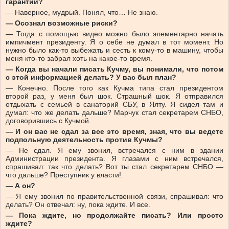
гарантии?
— Наверное, мудрый. Понял, что… Не знаю.
— Осознал возможные риски?
— Тогда с помощью видео можно было элементарно начать
импичмент президенту. Я о себе не думал в тот момент. Но
нужно было как-то выбежать и сесть к кому-то в машину, чтобы
меня кто-то забрал хоть на какое-то время.
— Когда вы начали писать Кучму, вы понимали, что потом
с этой информацией делать? У вас был план?
— Конечно. После того как Кучма типа стал президентом
второй раз, у меня был шок. Страшный шок. Я отправился
отдыхать с семьей в санаторий СБУ, в Ялту. Я сидел там и
думал: что же делать дальше? Марчук стал секретарем СНБО,
договорившись с Кучмой.
— И он вас не сдал за все это время, зная, что вы ведете
подпольную деятельность против Кучмы?
— Не сдал. Я ему звонил, встречался с ним в здании
Администрации президента. Я глазами с ним встречался,
спрашивал: так что делать? Вот ты стал секретарем СНБО —
что дальше? Преступник у власти!
— А он?
— Я ему звонил по правительственной связи, спрашивал: что
делать? Он отвечал: ну, пока ждите. И все.
— Пока ждите, но продолжайте писать? Или просто
ждите?