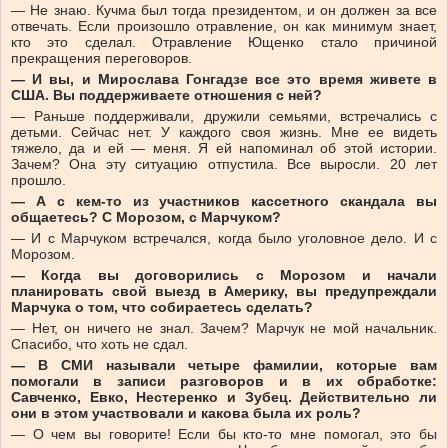
— Не знаю. Кучма был тогда президентом, и он должен за все
отвечать. Если произошло отравление, он как минимум знает,
кто это сделал. Отравление Ющенко стало причиной
прекращения переговоров.
— И вы, и Мирослава Гонгадзе все это время живете в
США. Вы поддерживаете отношения с ней?
— Раньше поддерживали, дружили семьями, встречались с
детьми. Сейчас нет. У каждого своя жизнь. Мне ее видеть
тяжело, да и ей — меня. Я ей напоминал об этой истории.
Зачем? Она эту ситуацию отпустила. Все выросли. 20 лет
прошло.
— А с кем-то из участников кассетного скандала вы
общаетесь? С Морозом, с Марчуком?
— И с Марчуком встречался, когда было уголовное дело. И с
Морозом.
— Когда вы договорились с Морозом и начали
планировать свой выезд в Америку, вы предупреждали
Марчука о том, что собираетесь сделать?
— Нет, он ничего не знал. Зачем? Марчук не мой начальник.
Спасибо, что хоть не сдал.
— В СМИ называли четыре фамилии, которые вам
помогали в записи разговоров и в их обработке:
Савченко, Евко, Нестеренко и Зубец. Действительно ли
они в этом участвовали и какова была их роль?
— О чем вы говорите! Если бы кто-то мне помогал, это бы