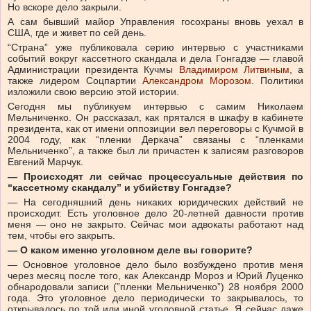
Но вскоре дело закрыли.
А сам бывший майор Управления госохраны вновь уехал в
США, где и живет по сей день.
“Страна” уже публиковала серию интервью с участниками
событий вокруг кассетного скандала и дела Гонгадзе — главой
Администрации президента Кучмы
Владимиром Литвиным
, а
также лидером Соцпартии
Александром Морозом
. Политики
изложили свою версию этой истории.
Сегодня мы публикуем интервью с самим Николаем
Мельниченко. Он рассказал, как прятался в шкафу в кабинете
президента, как от имени оппозиции вел переговоры с Кучмой в
2004 году, как “пленки Деркача” связаны с “пленками
Мельниченко”, а также был ли причастен к записям разговоров
Евгений Марчук.
— Происходят ли сейчас процессуальные действия по
“кассетному скандалу” и убийству Гонгадзе?
— На сегодняшний день никаких юридических действий не
происходит. Есть уголовное дело 20-летней давности против
меня — оно не закрыто. Сейчас мои адвокаты работают над
тем, чтобы его закрыть.
— О каком именно уголовном деле вы говорите?
— Основное уголовное дело было возбуждено против меня
через месяц после того, как Александр Мороз и Юрий Луценко
обнародовали записи (”пленки Мельниченко”) 28 ноября 2000
года. Это уголовное дело периодически то закрывалось, то
открывалось по той или иной уголовной статье. Я сейчас даже