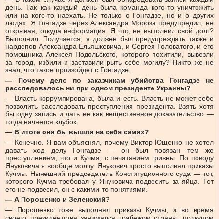
день. Так как каждый день была команда кого-то уничтожить
или на кого-то наехать. Не только о Гонгадзе, но и о других
людях. Я Гонгадзе через Александра Мороза предупредил, не
открывая, откуда информация. Я что, не выполнил свой долг?
Выполнил. Получается, я должен был предупреждать также и
нардепов Александра Ельяшкевича, и Сергея Головатого, и его
помощника Алексея Подольского, которого похитили, вывезли
за город, избили и заставили рыть себе могилу? Никто же не
знал, что такое произойдет с Гонгадзе.
— Почему дело по заказчикам убийства Гонгадзе не
расследовалось ни при одном президенте Украины?
— Власть коррумпирована, была и есть. Власть не может себе
позволить расследовать преступления президента. Взять хотя
бы одну запись и дать ее как вещественное доказательство —
тогда начнется клубок.
— В итоге они бы вышли на себя самих?
— Конечно. Я вам объяснял, почему Виктор Ющенко не хотел
давать ход делу Гонгадзе — он был повязан тем же
преступлением, что и Кучма, с печатанием гривны. По поводу
Януковича я вообще молчу. Янукович просто выполнял приказы
Кучмы. Нынешний председатель Конституционного суда — тот,
которого Кучма требовал у Януковича подвесить за яйца. Тот
его не подвесил, он с какими-то понятиями.
— А Порошенко и Зеленский?
— Порошенко тоже выполнял приказы Кучмы, а во время
своего президентства занимался грабежом страны, подкупом