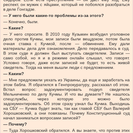
респект, он мужик с яйцами, который не побоялся разобраться
в деле Гонгадзе.
— У него были какие-то проблемы из-за этого?
— Конечно, были.
— Какие?
— У него спросите. В 2010 году Кузьмин возбудил уголовное
дело против Кучмы, мои записи были вещдоком, потом была
очная ставка с Кучмой, после — обвинение. Ему дали
материалы дела для ознакомления. Дело передавалось в суд.
В этом суде я должен был выступать свидетелем. Записи —
само собой, но я и в режиме онлайн слышал, что говорят.
Условно говоря, даже если записей не будет, то есть живой
свидетель. Тогда на меня вышли люди с предложением.
— Каким?
— Мне предложили уехать из Украины, да еще и заработать на
этом бабла. Я обратился в Генпрокуратуру, рассказал об этом.
Встал вопрос: задокументировать подкуп свидетеля
Мельниченко по делу Кучмы. И что вы думаете? Не нашлось
спецслужбы, через которую это можно было
задокументировать. Об этом сразу узнал бы Кучма. Выходишь
на СБУ — Кучма будет знать, так как главой СБУ был Валерий
Хорошковский, а они повязаны. Почему Конституционный суд
начал заниматься вопросами записей?
— Почему?
— Туда Хорошковский обратился. А вы знаете, что против этих