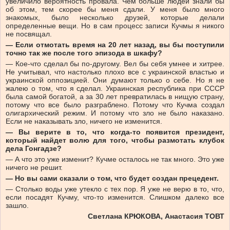
увеличило вероятность провала. Чем больше людей знали бы
об этом, тем скорее бы меня сдали. У меня было много
знакомых, было несколько друзей, которые делали
определенные вещи. Но в сам процесс записи Кучмы я никого
не посвящал.
— Если отмотать время на 20 лет назад, вы бы поступили
точно так же после того эпизода в шкафу?
— Кое-что сделал бы по-другому. Вел бы себя умнее и хитрее.
Не учитывал, что настолько плохо все с украинской властью и
украинской оппозицией. Они думают только о себе. Но я не
жалею о том, что я сделал. Украинская республика при СССР
была самой богатой, а за 30 лет превратилась в нищую страну,
потому что все было разграблено. Потому что Кучма создал
олигархический режим. И потому что зло не было наказано.
Если не наказывать зло, ничего не изменится.
— Вы верите в то, что когда-то появится президент,
который найдет волю для того, чтобы размотать клубок
дела Гонгадзе?
— А что это уже изменит? Кучме осталось не так много. Это уже
ничего не решит.
— Но вы сами сказали о том, что будет создан прецедент.
— Столько воды уже утекло с тех пор. Я уже не верю в то, что,
если посадят Кучму, что-то изменится. Слишком далеко все
зашло.
Светлана КРЮКОВА, Анастасия ТОВТ