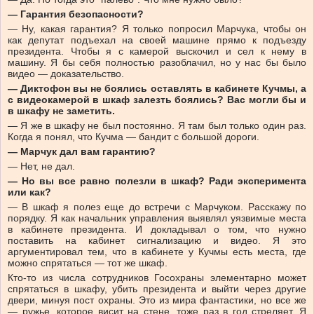
— Гарантия безопасности?
— Ну, какая гарантия? Я только попросил Марчука, чтобы он
как депутат подъехал на своей машине прямо к подъезду
президента. Чтобы я с камерой выскочил и сел к нему в
машину. Я бы себя полностью разоблачил, но у нас бы было
видео — доказательство.
— Диктофон вы не боялись оставлять в кабинете Кучмы, а
с видеокамерой в шкаф залезть боялись? Вас могли бы и
в шкафу не заметить.
— Я же в шкафу не был постоянно. Я там был только один раз.
Когда я понял, что Кучма — бандит с большой дороги.
— Марчук дал вам гарантию?
— Нет, не дал.
— Но вы все равно полезли в шкаф? Ради эксперимента
или как?
— В шкаф я полез еще до встречи с Марчуком. Расскажу по
порядку. Я как начальник управления выявлял уязвимые места
в кабинете президента. И докладывал о том, что нужно
поставить на кабинет сигнализацию и видео. Я это
аргументировал тем, что в кабинете у Кучмы есть места, где
можно спрятаться — тот же шкаф.
Кто-то из числа сотрудников Госохраны элементарно может
спрятаться в шкафу, убить президента и выйти через другие
двери, минуя пост охраны. Это из мира фантастики, но все же
— ружье, которое висит на стене, тоже раз в год стреляет. Я