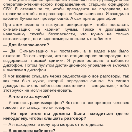
оперативно-технического подразделения, старшим офицером
СБУ. Я отвечал за то, чтобы президента не подорвали, не
отравили и чтобы его разговоры не были записаны. Я заходил в
кабинет Кучмы как проверяющий. А сам прятал диктофон.
При этом именно я выступал инициатором, чтобы поставить
сигнализацию на кабинет Кучмы. Также я докладывал
начальнику службы безопасности, что нужно не только
сигнализацию, но и видеокамеры поставить в кабинете.
— Для безопасности?
— Да. Сигнализацию мы поставили, а в видео нам было
отказано. То есть версия, что это стационарная аппаратура, не
выдерживает никакой критики. Я утром оставлял в кабинете
диктофон. Потом пультом дистанционного управления включал
и выключал диктофон.
Я мог вживую слышать через радиостанцию все разговоры, так
как там был жучок, который передавал сигнал. Но сигнал
доходил на очень небольшое расстояние — специально, чтобы
этот жучок не могли запеленговать.
— А что это за жучок?
— У вас есть радиомикрофон? Вот это тот же принцип: человек
говорит, и я слышу, что он говорит.
— Но при этом вы должны были находиться где-то
неподалеку, чтобы слышать разговор?
— А я находился в полутора метрах от того дивана.
— В соседнем кабинете?