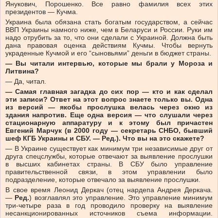
Янукович, Порошенко. Все равно фамилия всех этих
президентов — Кучма.
Украина была обязана стать богатым государством, а сейчас
ВВП Украины намного ниже, чем в Беларуси и России. Руки им
надо отрубить за то, что они сделали с Украиной. Должна быть
дана правовая оценка действиям Кучмы. Чтобы вернуть
украденные Кучмой и его “сыновьями” деньги в бюджет страны.
— Вы читали интервью, которые мы брали у Мороза и
Литвина?
— Да, читал.
— Самая главная загадка до сих пор — кто и как сделал
эти записи? Ответ на этот вопрос знаете только вы. Одна
из версий — якобы прослушка велась через окно из
здания напротив. Еще одна версия — что слушали через
стационарную аппаратуру и к этому был причастен
Евгений Марчук (в 2000 году — секретарь СНБО, бывший
шеф КГБ Украины и СБУ. — Ред.). Что вы на это скажете?
— В Украине существует как минимум три независимые друг от
друга спецслужбы, которые отвечают за выявление прослушки
в высших кабинетах страны. В СБУ было управление
правительственной связи, в этом управлении было
подразделение, которые отвечало за выявление прослушки.
В свое время Леонид Деркач (отец нардепа Андрея Деркача.
—
Ред.
) возглавлял это управление. Это управление минимум
три-четыре раза в год проводило проверку на выявление
несанкционированных источников съема информации.