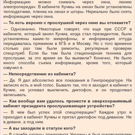
Информацию можно снимать через окна, линию
электропередач. В кабинете Кучмы на окнах были установлены
теплодатчики, пленка на окнах и шторы. Нереально было снять
информацию через окна.
— То есть версию с прослушкой через окно вы отсекаете?
— Однозначно. Некоторые говорят, что еще при СССР в
кабинете, который занял Кучма, когда стал президентом, были
установлены какие-то микрофоны, и информация оттуда
передавалась прямиком в КГБ и в Москву. Но с того времени
столько раз там были ремонты, регулярные проверки
спецслужб. Если бы там была стационарная техника для
прослушки, за это время ее бы выявили? Конечно. Не было
иного способа съема информации, кроме того, который
озвучил я.
— Непосредственно из кабинета?
— Да. Я дал абсолютно все показания в Генпрокуратуре. На
записях есть и мой голос. Бывало так, что я заходил в кабинет к
Кучме, не успевал выключить диктофон, и он продолжал
записывать.
— Как вообще вам удалось пронести в сверхохраняемый
кабинет президента прослушивающее устройство?
— В чем был успех этой спецоперации? Каждое утро я
приходил в кабинет Кучмы и прятал диктофон под диваном. Не
в диване, а под ним.
— А вы заходили в статусе кого?
— В службе охраны президента Украины я был руководителем