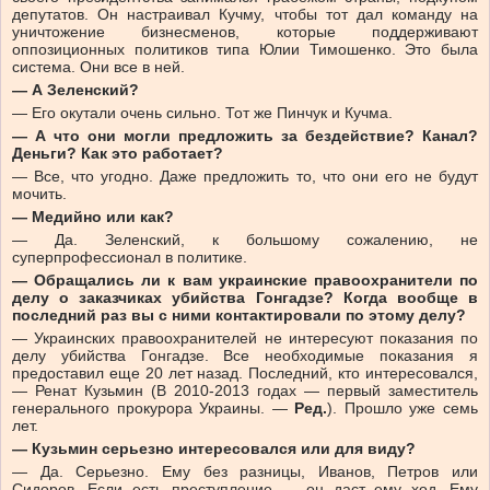
депутатов. Он настраивал Кучму, чтобы тот дал команду на
уничтожение бизнесменов, которые поддерживают
оппозиционных политиков типа Юлии Тимошенко. Это была
система. Они все в ней.
— А Зеленский?
— Его окутали очень сильно. Тот же Пинчук и Кучма.
— А что они могли предложить за бездействие? Канал?
Деньги? Как это работает?
— Все, что угодно. Даже предложить то, что они его не будут
мочить.
— Медийно или как?
— Да. Зеленский, к большому сожалению, не
суперпрофессионал в политике.
— Обращались ли к вам украинские правоохранители по
делу о заказчиках убийства Гонгадзе? Когда вообще в
последний раз вы с ними контактировали по этому делу?
— Украинских правоохранителей не интересуют показания по
делу убийства Гонгадзе. Все необходимые показания я
предоставил еще 20 лет назад. Последний, кто интересовался,
— Ренат Кузьмин (В 2010-2013 годах — первый заместитель
генерального прокурора Украины. —
Ред.
). Прошло уже семь
лет.
— Кузьмин серьезно интересовался или для виду?
— Да. Серьезно. Ему без разницы, Иванов, Петров или
Сидоров. Если есть преступление — он даст ему ход. Ему