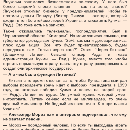
Янукович занимался бизнесменами по-своему. У него был
более широкий спектр влияния — как на зоне, знаете?
Янукович отжимал бизнесы у предпринимателей, чтобы те
платили деньги Пинчуку (Виктор Пинчук — олигарх, который
входит в топ богатейших людей Украины, а также зять Кучмы. —
Ред.
). Это тоже есть на записях.
Также отжимались телеканалы, госпредприятия. Был в
Черниговской области “Химпром”. На моих записях слышно, как
губернатор докладывал Кучме: “25%, как мы и договаривались,
плюс одна акция. Все, что будет приватизировано, будем
передавать вам. Только через кого?”. Ответ: “Через Литвина”
(Владимир Литвин, бывший спикер Рады и глава
администрации Кучмы.
— Ред.
). Кучма, вместо того чтобы
строить нормальную страну, начал эту страну разворовывать и
создал олигархическое государство.
— А в чем была функция Литвина?
— Литвин в то время отвечал за то, чтобы Кучма типа выиграл
выборы президента (речь идет о выборах президента в 1999
году, на которых победил Кучма и пошел на второй срок.
—
Ред.
). Литвин не дурак. Он умный мужик, который умеет
интриговать. Литвин сейчас если не миллиардер, то очень
крупный миллионер. Не бедный человек точно. Кто при власти
бедный?
— Александр Мороз нам в интервью подчеркивал, что ему
не хватает пенсии.
— Мороз — порядочный человек. Но если ты выходишь играть
на поле в футбол, а твой противник берет биту, ты не всегда