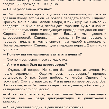
обязательное условие — честные выборы в Украине и
следующий президент — Ющенко.
— Наше условие — это чье?
— Смотрите, меня просила украинская оппозиция, чтобы я не
дразнил Кучму. Чтобы он не боялся передать власть Ющенко.
Просили меня лично Степан Хмара, Юрий Луценко. Смысл их
предложения был в том, чтобы дать гарантии Кучме и забыть
про его преступления. А следующим президентом должен стать
Ющенко. С переговорщиком Бакаем мы достигли
договоренностей: Ющенко — президент, Кучма нормально
передает власть и компенсирует нам ущерб материально.
После отравления Ющенко Кучма передал первых 2 миллиона
долларов.
— Почему вы согласились взять эти деньги?
— Это не я согласился, все согласились.
— А кто с вами был на переговорах?
— Отдельный вопрос. Не хотел бы называть их имена. Но
после отравления Ющенко весь переговорный процесс
остановили. У нас было требование, чтобы Ющенко “не
грохнули”. Они это нарушили. Мы вышли из переговоров. Все.
Вот скажите, если бы меня интересовали деньги, я бы выходил
из переговорного процесса?
— А вы не опасались, что это могла быть провокация
против вас — ради дискредитации и уничтожения
записей?
— Я не действовал один, я действовал с согласия…