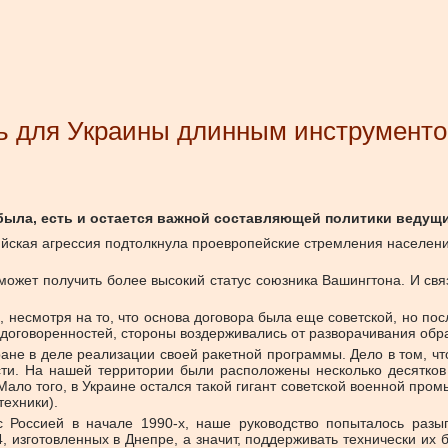
ть для Украины длинным инструмент
 была, есть и остается важной составляющей политики ведущ
сийская агрессия подтолкнула проевропейские стремления населе
может получить более высокий статус союзника Вашингтона. И св
, несмотря на то, что основа договора была еще советской, но п
оговоренностей, стороны воздерживались от разворачивания образц
ране в деле реализации своей ракетной программы. Дело в том, 
ти. На нашей территории были расположены несколько десятков 
ало того, в Украине остался такой гигант советской военной промы
техники).
 Россией в начале 1990-х, наше руководство попыталось разыг
 изготовленных в Днепре, а значит, поддерживать технически их