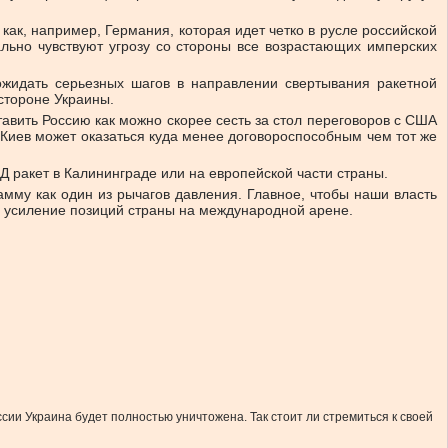
как, например, Германия, которая идет четко в русле российской
льно чувствуют угрозу со стороны все возрастающих имперских
жидать серьезных шагов в направлении свертывания ракетной
стороне Украины.
авить Россию как можно скорее сесть за стол переговоров с США
 Киев может оказаться куда менее договороспособным чем тот же
 ракет в Калининграде или на европейской части страны.
рамму как один из рычагов давления. Главное, чтобы наши власть
— усиление позиций страны на международной арене.
сии Украина будет полностью уничтожена. Так стоит ли стремиться к своей