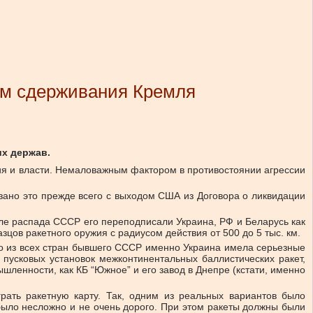
ом сдерживания Кремля
их держав.
ния и власти. Немаловажным фактором в противостоянии агрессии
язано это прежде всего с выходом США из Договора о ликвидации
осле распада СССР его переподписали Украина, РФ и Беларусь как
ов ракетного оружия с радиусом действия от 500 до 5 тыс. км.
что из всех стран бывшего СССР именно Украина имела серьезные
пусковых установок межконтинентальных баллистических ракет,
шленности, как КБ “Южное” и его завод в Днепре (кстати, именно
рать ракетную карту. Так, одним из реальных вариантов было
 было несложно и не очень дорого. При этом ракеты должны были