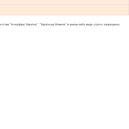
тва "Iнтерфакс-Україна", "Українськi Новини" в каком-либо виде строго запрещены