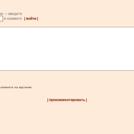
ии — введите
и нажмите
| войти |
.
 кликните на картинке.
| прокомментировать |