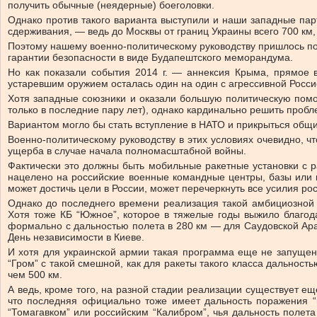
получить обычные (неядерные) боеголовки.
Однако против такого варианта выступили и наши западные пар
сдерживания, — ведь до Москвы от границ Украины всего 700 км, 
Поэтому нашему военно-политическому руководству пришлось пойт
гарантии безопасности в виде Будапештского меморандума.
Но как показали события 2014 г. — аннексия Крыма, прямое 
устаревшим оружием осталась один на один с агрессивной Рос
Хотя западные союзники и оказали большую политическую помо
только в последние пару лет), однако кардинально решить пробл
Вариантом могло бы стать вступление в НАТО и прикрыться общим
Военно-политическому руководству в этих условиях очевидно, 
ущерба в случае начала полномасштабной войны.
Фактически это должны быть мобильные ракетные установки с 
нацелено на российские военные командные центры, базы или кр
может достичь цели в России, может перечеркнуть все усилия ро
Однако до последнего времени реализация такой амбициозной
Хотя тоже КБ “Южное”, которое в тяжелые годы выжило благо
формально с дальностью полета в 280 км — для Саудовской Ара
День независимости в Киеве.
И хотя для украинской армии такая программа еще не запущена
“Гром” с такой смешной, как для ракеты такого класса дальнос
чем 500 км.
А ведь, кроме того, на разной стадии реализации существует ещ
что последняя официально тоже имеет дальность поражения “в
“Томагавком” или российским “Калибром”, чья дальность полета