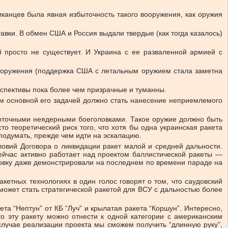
канцев была явная избыточность такого вооружения, как оружия
авки. В обмен США и Россия выдали твердые (как тогда казалось)
 просто не существует. И Украина с ее разваленной армией с
вооружения (поддержка США с летальным оружием стала заметна
рспективы пока более чем призрачные и туманны.
ом основной его задачей должно стать нанесение неприемлемого
коточными неядерными боеголовками. Такое оружие должно быть
о теоретический риск того, что хотя бы одна украинская ракета
подумать, прежде чем идти на эскалацию.
вий Договора о ликвидации ракет малой и средней дальности.
йчас активно работает над проектом баллистической ракеты —
новку даже демонстрировали на последнем по времени параде на
етных технологиях в один голос говорят о том, что саудовский
может стать стратегической ракетой для ВСУ с дальностью более
та “Нептун” от КБ “Луч” и крылатая ракета “Коршун”. Интересно,
о эту ракету можно отнести к одной категории с американским
 случае реализации проекта мы сможем получить “длинную руку”,