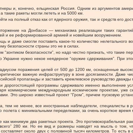
тнеры и, конечно, ельцинская Россия. Одним из аргументов амери
а такие ракеты могли лететь и на 5000 км.
и на полный отказ как от ядерного оружия, так и средств его дост
вторжение на Донбассе — механизма реализации таких гарантий
сией и ее реформированной армией и новейшим вооружением.
щь и даже смогли поставить какое-то количество нелетального 
ему безопасности страны это не в силах.
 “зонтиком безопасности”, но надо честно признать, что такие пе
что Украине нужно некое неядерное “оружие сдерживания”. При эт
радиусом поражения целей от 500 до 1200 км, оснащенные высо
итически важную инфраструктуру в зоне досягаемости. Даже чист
ссийской пропаганды и заставить кремлевское руководство дважды 
 и дорогостоящей программы сдерживало именно выполнение усло
даря коммерческим международным космическим проектам, уже се
вии. Это широко известный проект “Гром”, причем пусковую уста
, тем не менее, все иностранные наблюдатели, специалисты в рак
тью полета с минимальными переделками, за очень короткое время 
е как минимум два ракетных проекта. Это противокорабельная раке
сего” 280 км. Но ее вид и размеры наводят на мысль о том, чт
 составляет около двух с половиной тысяч километров. То есть в