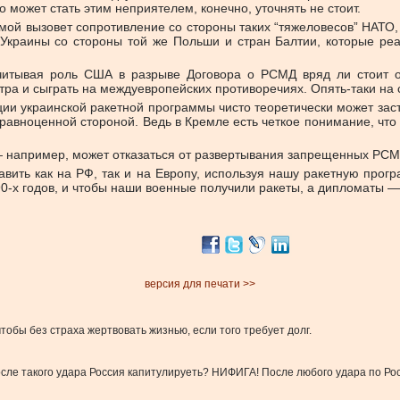
 может стать этим неприятелем, конечно, уточнять не стоит.
мой вызовет сопротивление со стороны таких “тяжеловесов” НАТО, 
 Украины со стороны той же Польши и стран Балтии, которые реа
итывая роль США в разрыве Договора о РСМД вряд ли стоит о
тра и сыграть на междуевропейских противоречиях. Опять-таки на 
и украинской ракетной программы чисто теоретически может заст
 равноценной стороной. Ведь в Кремле есть четкое понимание, что
 — например, может отказаться от развертывания запрещенных РСМД
авить как на РФ, так и на Европу, используя нашу ракетную прог
0-х годов, и чтобы наши военные получили ракеты, а дипломаты 
версия для печати >>
тобы без страха жертвовать жизнью, если того требует долг.
осле такого удара Россия капитулируеть? НИФИГА! После любого удара по Рос