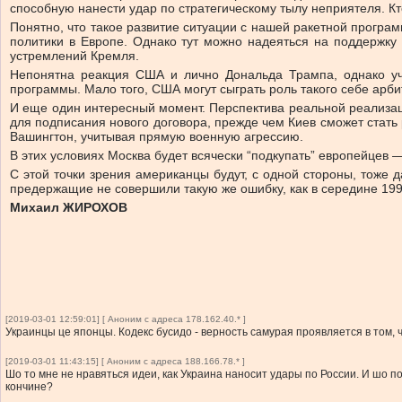
способную нанести удар по стратегическому тылу неприятеля. Кто
Понятно, что такое развитие ситуации с нашей ракетной програм
политики в Европе. Однако тут можно надеяться на поддержку
устремлений Кремля.
Непонятна реакция США и лично Дональда Трампа, однако уч
программы. Мало того, США могут сыграть роль такого себе арби
И еще один интересный момент. Перспектива реальной реализаци
для подписания нового договора, прежде чем Киев сможет стать
Вашингтон, учитывая прямую военную агрессию.
В этих условиях Москва будет всячески “подкупать” европейцев
С этой точки зрения американцы будут, с одной стороны, тоже д
предержащие не совершили такую же ошибку, как в середине 199
Михаил ЖИРОХОВ
[2019-03-01 12:59:01] [ Аноним с адреса 178.162.40.* ]
Украинцы це японцы. Кодекс бусидо - верность самурая проявляется в том, ч
[2019-03-01 11:43:15] [ Аноним с адреса 188.166.78.* ]
Шо то мне не нравяться идеи, как Украина наносит удары по России. И шо п
кончине?