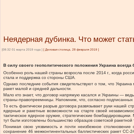
Неядерная дубинка. Что может ста
[08:32 01 марта 2019 года ]
[
Деловая столица, 28 февраля 2019
]
В силу своего геополитического положения Украина всегда
Особенно роль нашей страны возросла после 2014 г., когда рос
стала и поддержка со стороны США.
Однако последние события свидетельствуют о том, что Украина 
ракет малой и средней дальности.
Мало кто знает, что договор напрямую касался и Украины — ведь
страны-правопреемницы. Напомним, что, согласно подписанных д
То есть фактически разрыв договора развязывает руки нашей ст
ядерные и ракетные возможности на старте своей независимос
тактическое ядерное оружие, стратегические бомбардировщики. М
тут были изготовлены большинство образцов советской ракетной 
Понимая свою уязвимость и почти неизбежное столкновение с
сохранение 46 межконтинентальных баллистических ракет СС-24,