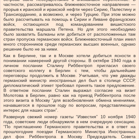
частности, рассматривалось ближневосточное направление —
прорыв к иранской и иракской нефти через Сирию, Палестину и
Трансиорданию, а возможно, и через Турцию. При этом можно
было рассчитывать на помощь в Сирии и Ливане французских
войск, остающихся под командованием вишистского
правительства маршала Петена. Но для этого необходимо
было захватить Балканы или добиться от расположенных там
стран пропуска германских войск. Ближневосточный план имел
много сторонников среди германских высших военных, однако
решение было не за ними.
Как в Берлине, так и в Москве хотели добиться ясности в
понимании намерений другой стороны. В октябре 1940 года в
личном послании Сталину Риббентроп пригласил своего
советского коллегу в Берлин с тем, чтобы дальнейшие
переговоры продолжить в Москве. Учитывая, что уже дважды
германский министр иностранных дел был в столице СССР,
дипломатический этикет требовал принять такое предложение.
В ответном послании Сталин выражал согласие на визит
Молотова в Берлин, равно как на приезд Риббентропа после
этого визита в Москву “для возобновления обмена мнениями,
начавшегося в прошлом году по вопросам, представляющим
интерес для наших стран”.
Развернув свежий номер газеты “Известия” 10 ноября 1940
года, советские люди обнаружили в нем очередную сенсацию.
“По приглашению Германского правительства и в ответ на
прошлогодние поездки Германского Министра Иностранных
дел фон Риббентропа в Москву Председатель Совета