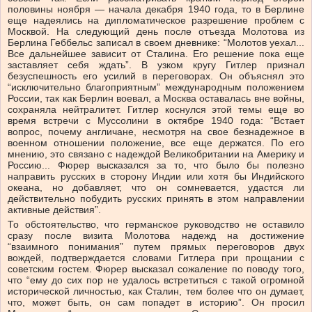
половины ноября — начала декабря 1940 года, то в Берлине
еще надеялись на дипломатическое разрешение проблем с
Москвой. На следующий день после отъезда Молотова из
Берлина Геббельс записал в своем дневнике: “Молотов уехал...
Все дальнейшее зависит от Сталина. Его решение пока еще
заставляет себя ждать”. В узком кругу Гитлер признал
безуспешность его усилий в переговорах. Он объяснял это
“исключительно благоприятным” международным положением
России, так как Берлин воевал, а Москва оставалась вне войны,
сохраняла нейтралитет. Гитлер коснулся этой темы еще во
время встречи с Муссолини в октябре 1940 года: “Встает
вопрос, почему англичане, несмотря на свое безнадежное в
военном отношении положение, все еще держатся. По его
мнению, это связано с надеждой Великобритании на Америку и
Россию... Фюрер высказался за то, что было бы полезно
направить русских в сторону Индии или хотя бы Индийского
океана, но добавляет, что он сомневается, удастся ли
действительно побудить русских принять в этом направлении
активные действия”.
То обстоятельство, что германское руководство не оставило
сразу после визита Молотова надежд на достижение
“взаимного понимания” путем прямых переговоров двух
вождей, подтверждается словами Гитлера при прощании с
советским гостем. Фюрер высказал сожаление по поводу того,
что “ему до сих пор не удалось встретиться с такой огромной
исторической личностью, как Сталин, тем более что он думает,
что, может быть, он сам попадет в историю”. Он просил