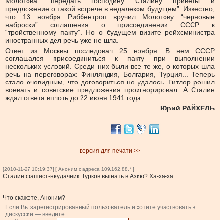
Молотова “передать господину Сталину приветы и
предложение о такой встрече в недалеком будущем”. Известно,
что 13 ноября Риббентроп вручил Молотову “черновые
наброски” соглашения о присоединении СССР к
“тройственному пакту”. Но о будущем визите рейхсминистра
иностранных дел речь уже не шла.
Ответ из Москвы последовал 25 ноября. В нем СССР
соглашался присоединиться к пакту при выполнении
нескольких условий. Среди них были все те же, о которых шла
речь на переговорах: Финляндия, Болгария, Турция... Теперь
стало очевидным, что договориться не удалось. Гитлер решил
воевать и советские предложения проигнорировал. А Сталин
ждал ответа вплоть до 22 июня 1941 года...
Юрий РАЙХЕЛЬ
версия для печати >>
[2010-11-27 10:19:37] [ Аноним с адреса 109.162.88.* ]
Сталин фашист-неудачник. Турков выгнать в Азию? Ха-ха-ха..
Что скажете, Аноним?
Если Вы зарегистрированный пользователь и хотите участвовать в
дискуссии — введите