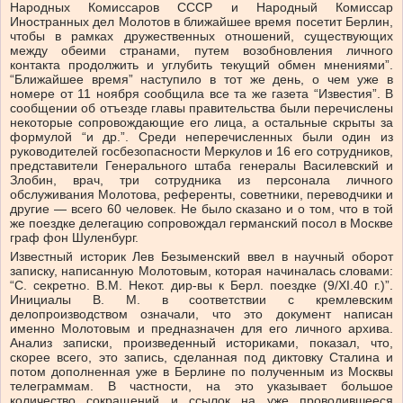
Народных Комиссаров СССР и Народный Комиссар
Иностранных дел Молотов в ближайшее время посетит Берлин,
чтобы в рамках дружественных отношений, существующих
между обеими странами, путем возобновления личного
контакта продолжить и углубить текущий обмен мнениями”.
“Ближайшее время” наступило в тот же день, о чем уже в
номере от 11 ноября сообщила все та же газета “Известия”. В
сообщении об отъезде главы правительства были перечислены
некоторые сопровождающие его лица, а остальные скрыты за
формулой “и др.”. Среди неперечисленных были один из
руководителей госбезопасности Меркулов и 16 его сотрудников,
представители Генерального штаба генералы Василевский и
Злобин, врач, три сотрудника из персонала личного
обслуживания Молотова, референты, советники, переводчики и
другие — всего 60 человек. Не было сказано и о том, что в той
же поездке делегацию сопровождал германский посол в Москве
граф фон Шуленбург.
Известный историк Лев Безыменский ввел в научный оборот
записку, написанную Молотовым, которая начиналась словами:
“С. секретно. В.М. Некот. дир-вы к Берл. поездке (9/XI.40 г.)”.
Инициалы В. М. в соответствии с кремлевским
делопроизводством означали, что это документ написан
именно Молотовым и предназначен для его личного архива.
Анализ записки, произведенный историками, показал, что,
скорее всего, это запись, сделанная под диктовку Сталина и
потом дополненная уже в Берлине по полученным из Москвы
телеграммам. В частности, на это указывает большое
количество сокращений и ссылок на уже проводившееся