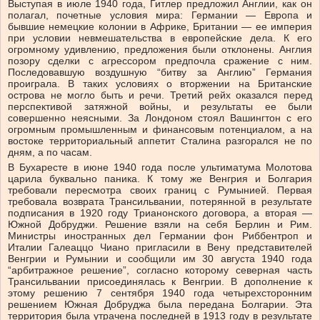
Выступая в июле 1940 года, Гитлер предложил Англии, как он
полагал, почетные условия мира: Германии — Европа и
бывшие немецкие колонии в Африке, Британии — ее империя
при условии невмешательства в европейские дела. К его
огромному удивлению, предложения были отклонены. Англия
позору сделки с агрессором предпочла сражение с ним.
Последовавшую воздушную “битву за Англию” Германия
проиграла. В таких условиях о вторжении на Британские
острова не могло быть и речи. Третий рейх оказался перед
перспективой затяжной войны, и результаты ее были
совершенно неясными. За Лондоном стоял Вашингтон с его
огромным промышленным и финансовым потенциалом, а на
востоке территориальный аппетит Сталина разгорался не по
дням, а по часам.
В Бухаресте в июне 1940 года после ультиматума Молотова
царила буквально паника. К тому же Венгрия и Болгария
требовали пересмотра своих границ с Румынией. Первая
требовала возврата Трансильвании, потерянной в результате
подписания в 1920 году Трианонского договора, а вторая —
Южной Добруджи. Решение взяли на себя Берлин и Рим.
Министры иностранных дел Германии фон Риббентроп и
Италии Галеаццо Чиано пригласили в Вену представителей
Венгрии и Румынии и сообщили им 30 августа 1940 года
“арбитражное решение”, согласно которому северная часть
Трансильвании присоединялась к Венгрии. В дополнение к
этому решению 7 сентября 1940 года четырехсторонним
решением Южная Добруджа была передана Болгарии. Эта
территория была утрачена последней в 1913 году в результате