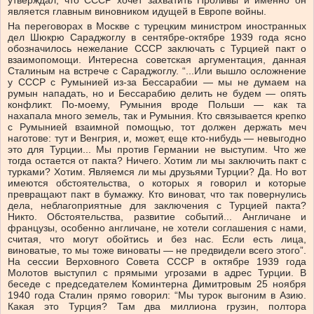
утверждал, что СССР хочет захватить Проливы и именно он
является главным виновником идущей в Европе войны.
На переговорах в Москве с турецким министром иностранных
дел Шюкрю Сараджоглу в сентябре-октябре 1939 года ясно
обозначилось нежелание СССР заключать с Турцией пакт о
взаимопомощи. Интересна советская аргументация, данная
Сталиным на встрече с Сараджоглу. “...Или вышло осложнение
у СССР с Румынией из-за Бессарабии — мы не думаем на
румын нападать, но и Бессарабию делить не будем — опять
конфликт. По-моему, Румыния вроде Польши — как та
нахапала много земель, так и Румыния. Кто связывается крепко
с Румынией взаимной помощью, тот должен держать меч
наготове: тут и Венгрия, и, может, еще кто-нибудь — невыгодно
это для Турции... Мы против Германии не выступим. Что же
тогда остается от пакта? Ничего. Хотим ли мы заключить пакт с
турками? Хотим. Являемся ли мы друзьями Турции? Да. Но вот
имеются обстоятельства, о которых я говорил и которые
превращают пакт в бумажку. Кто виноват, что так повернулись
дела, неблагоприятные для заключения с Турцией пакта?
Никто. Обстоятельства, развитие событий... Англичане и
французы, особенно англичане, не хотели соглашения с нами,
считая, что могут обойтись и без нас. Если есть лица,
виноватые, то мы тоже виноваты — не предвидели всего этого”.
На сессии Верховного Совета СССР в октябре 1939 года
Молотов выступил с прямыми угрозами в адрес Турции. В
беседе с председателем Коминтерна Димитровым 25 ноября
1940 года Сталин прямо говорил: “Мы турок выгоним в Азию.
Какая это Турция? Там два миллиона грузин, полтора