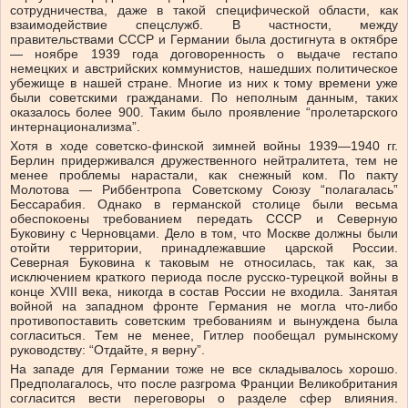
сотрудничества, даже в такой специфической области, как
взаимодействие спецслужб. В частности, между
правительствами СССР и Германии была достигнута в октябре
— ноябре 1939 года договоренность о выдаче гестапо
немецких и австрийских коммунистов, нашедших политическое
убежище в нашей стране. Многие из них к тому времени уже
были советскими гражданами. По неполным данным, таких
оказалось более 900. Таким было проявление “пролетарского
интернационализма”.
Хотя в ходе советско-финской зимней войны 1939—1940 гг.
Берлин придерживался дружественного нейтралитета, тем не
менее проблемы нарастали, как снежный ком. По пакту
Молотова — Риббентропа Советскому Союзу “полагалась”
Бессарабия. Однако в германской столице были весьма
обеспокоены требованием передать СССР и Северную
Буковину с Черновцами. Дело в том, что Москве должны были
отойти территории, принадлежавшие царской России.
Северная Буковина к таковым не относилась, так как, за
исключением краткого периода после русско-турецкой войны в
конце XVIII века, никогда в состав России не входила. Занятая
войной на западном фронте Германия не могла что-либо
противопоставить советским требованиям и вынуждена была
согласиться. Тем не менее, Гитлер пообещал румынскому
руководству: “Отдайте, я верну”.
На западе для Германии тоже не все складывалось хорошо.
Предполагалось, что после разгрома Франции Великобритания
согласится вести переговоры о разделе сфер влияния.