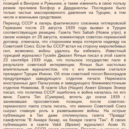
позиций в Венгрии и Румынии, а также изменить в свою пользу
режим проливов Босфор и Дарданеллы. Последнее было
только частью массированного давления на Турцию, в том
числе и военными средствами.
Переход СССР в лагерь фактического союзника гитлеровской
Германии после 23 августа 1939 года вызвал в Турции
соответствующую реакцию. Газета Yeni Sabah (Новое утро), в
своем номере от 28 августа, комментируя советско-германский
договор, отмечала, что сторонники мира потеряли надежду на
Советский Союз. Если бы СССР встал на сторону миролюбивых
сил, возможно, войны удалось бы избежать. Известный
турецкий журналист Гусейн Джахил Ялчын писал в этой газете
23 сентября 1939 года, что польское государство пало в
результате советской интервенции. Ялчын был настолько
влиятельным журналистом, что с его мнением считался
президент Турции Иненю. Об этом советский посол Виноградов
предупреждал заведующего отделом печати Наркомата
иностранных дел Пальгунова и заведующего ближневосточным
отделом Новикова. В газете Ulus (Нация) Ахмет Шюкрю Эсмер
писал, что политика СССР ошибочна и война началась по его
вине. Газета Tan (Сумерки), вплоть до осени 1939 г.
занимавшая просоветские позиции, после советско-
германского пакта стала писать, что именно Советский Союз
сыграл главную роль в развязывании войны. На острые
публикации в Tan даже откликнулась газета “Правда”
памфлетом “В Анкаре базар, на базаре газета “Тан”. В своих
публикациях в газете Vakit (Время) журналист Асим Ус