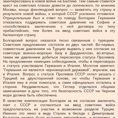
заинтересована в новой войне на Балтике. Тем самым ставился
крест на советских планах довести до логического, по мнению
Москвы, конца финляндский вопрос — захватить эту страну в
результате новой войны, к которой СССР усиленно готовился.
Отрицательным был и ответ по поводу Болгарии. Германия
отказалась поддержать советское давление на Софию и
способствовать заключению с ней договора по типу
прибалтийских, тем более на ввод советских войск в эту
балканскую страну.
Болгарский вопрос оказался тесно связанным с турецким.
Советские предложения состояли из двух частей. Во-первых,
совместным давлением на Турцию вырвать у нее согласие на
советскую военно-морскую базу в Дарданеллах, во-вторых,
таким же давлением добиться пересмотра статуса Проливов.
На предложение немецких собеседников, чтобы в переговорах
о статусе участвовали Германия и Италия, Молотов заметил:
“Германия не является черноморской державой”, впрочем, как
и Италия. Вопрос о статусе Проливов СССР хотел решать с
Турцией на двухсторонней основе, но чтобы Германия и
Италия ему в этом помогали, а сами официально остались в
стороне. Неудивительно, что Гитлер отделался общими
замечаниями в духе того, что безопасность СССР на Черном
море должна быть обеспечена.
В качестве компенсации Болгарии за ее согласие заключить
пакт с СССР и согласиться на ввод советских войск
предполагалось ее участие в возможном разделе Турции.
Именно это имел в виду Сталин в беседе с Димитровым.
Болгария должна была получить европейскую, а возможно, и