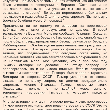
искусства. Черчилль в воспоминаниях отмечал, что англичанам
было известно о совещании в Берлине. “Хотя нас и не
пригласили принять в нем участие, мы все же не хотели
оставаться в стороне”. Во время переговоров с британским
премьером в годы войны Сталин в шутку спросил: “Вы почему в
Берлине бомбили моего Вячеслава?”
Практически ни по одному из вопросов на переговорах
добиться хоть каких-то результатов не удалось. В своей
телеграмме из Берлина Молотов сообщал: “Сталину. Сегодня,
13 ноября, состоялась беседа с Гитлером 3 с половиной часа и
после обеда, сверх программных бесед, трехчасовая беседа с
Риббентропом... Обе беседы не дали желательных результатов.
Главное время с Гитлером ушло на финский вопрос. Гитлер
заявил, что подтверждает прошлогоднее соглашение, но
Германия заявляет, что она заинтересована в сохранении мира
на Балтийском море. Мое указание, что в прошлом году
никаких оговорок не делалось по этому вопросу, не
опровергалось, но и не имело влияния. Вторым вопросом,
вызвавшим настороженность Гитлера, был вопрос о гарантиях
Болгарии со стороны СССР... Гитлер уклонился от ответа,
сказав, что по этому вопросу он должен предварительно
запросить мнение Италии... Таковы основные итоги.
Похвастаться нечем, но, по крайней мере, выяснил
теперешние настроения Гитлера, с которыми придется
считаться”.
Многие историки считают, что после неудачи этих переговоров
Гитлер принял окончательное решение воевать с СССР. Это не
совсем так. Если рассматривать краткий период второй