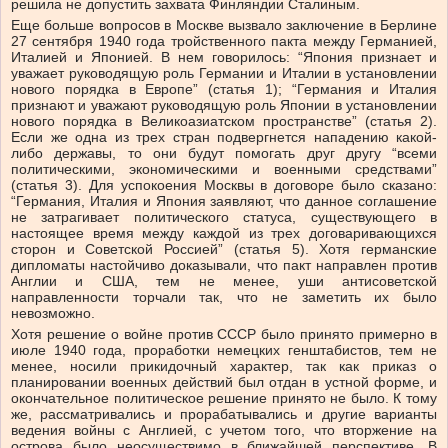
решила не допустить захвата Финляндии Сталиным.
Еще больше вопросов в Москве вызвало заключение в Берлине
27 сентября 1940 года тройственного пакта между Германией,
Италией и Японией. В нем говорилось: “Япония признает и
уважает руководящую роль Германии и Италии в установлении
нового порядка в Европе” (статья 1); “Германия и Италия
признают и уважают руководящую роль Японии в установлении
нового порядка в Великоазиатском пространстве” (статья 2).
Если же одна из трех стран подвергнется нападению какой-
либо державы, то они будут помогать друг другу “всеми
политическими, экономическими и военными средствами”
(статья 3). Для успокоения Москвы в договоре было сказано:
“Германия, Италия и Япония заявляют, что данное соглашение
не затрагивает политического статуса, существующего в
настоящее время между каждой из трех договаривающихся
сторон и Советской Россией” (статья 5). Хотя германские
дипломаты настойчиво доказывали, что пакт направлен против
Англии и США, тем не менее, уши антисоветской
направленности торчали так, что не заметить их было
невозможно.
Хотя решение о войне против СССР было принято примерно в
июле 1940 года, проработки немецких генштабистов, тем не
менее, носили прикидочный характер, так как приказ о
планировании военных действий был отдан в устной форме, и
окончательное политическое решение принято не было. К тому
же, рассматривались и прорабатывались и другие варианты
ведения войны с Англией, с учетом того, что вторжение на
острова было неосуществимо в ближайшей перспективе. В