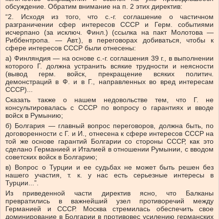
обсуждение. Обратим внимание на п. 2 этих директив:
“2. Исходя из того, что с.-г. соглашение о частичном
разграничении сфер интересов СССР и Герм. событиями
исчерпано (за исключ. Финл.) (ссылка на пакт Молотова —
Риббентропа. — Авт.), в переговорах добиваться, чтобы к
сфере интересов СССР были отнесены:
а) Финляндия — на основе с.-г. соглашения 39 г., в выполнении
которого Г. должна устранить всякие трудности и неясности
(вывод герм. войск, прекращение всяких политич.
демонстраций в Ф. и в Г., направленных во вред интересам
СССР)...
Сказать также о нашем недовольстве тем, что Г. не
консультировалась с СССР по вопросу о гарантиях и вводе
войск в Румынию;
б) Болгария — главный вопрос переговоров, должна быть, по
договоренности с Г. и И., отнесена к сфере интересов СССР на
той же основе гарантий Болгарии со стороны СССР, как это
сделано Германией и Италией в отношении Румынии, с вводом
советских войск в Болгарию;
в) Вопрос о Турции и ее судьбах не может быть решен без
нашего участия, т. к. у нас есть серьезные интересы в
Турции...”.
Из приведенной части директив ясно, что Балканы
превратились в важнейший узел противоречий между
Германией и СССР. Москва стремилась обеспечить свое
доминирование в Болгарии в противовес усилению германских