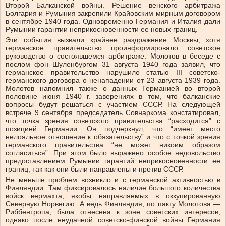
Второй Балканской войны. Решение венского арбитража
Болгария и Румыния закрепили Крайовским мирным договором
в сентябре 1940 года. Одновременно Германия и Италия дали
Румынии гарантии неприкосновенности ее новых границ.
Эти события вызвали крайнее раздражение Москвы, хотя
германское правительство проинформировало советское
руководство о состоявшемся арбитраже. Молотов в беседе с
послом фон Шуленбургом 31 августа 1940 года заявил, что
германское правительство нарушило статью III советско-
германского договора о ненападении от 23 августа 1939 года.
Молотов напомнил также о данных Германией во второй
половине июня 1940 г. заверениях в том, что балканские
вопросы будут решаться с участием СССР. На следующей
встрече 9 сентября председатель Совнаркома констатировал,
что точка зрения советского правительства “расходится” с
позицией Германии. Он подчеркнул, что “имеет место
нелояльное отношение к обязательству” и что с точкой зрения
германского правительства “не может никоим образом
согласиться”. При этом было выражено особое недовольство
предоставлением Румынии гарантий неприкосновенности ее
границ, так как они были направлены и против СССР.
Не меньше проблем возникло и с германской активностью в
Финляндии. Там фиксировалось наличие большого количества
войск вермахта, якобы направляемых в оккупированную
Северную Норвегию. А ведь Финляндия, по пакту Молотова —
Риббентропа, была отнесена к зоне советских интересов,
однако после неудачной советско-финской войны Германия