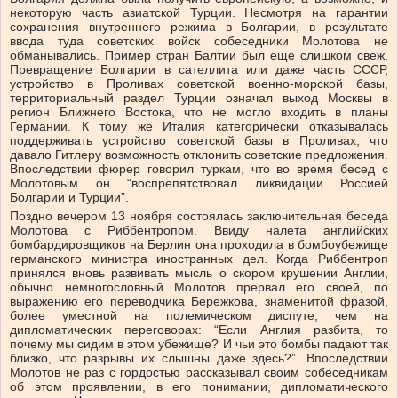
некоторую часть азиатской Турции. Несмотря на гарантии
сохранения внутреннего режима в Болгарии, в результате
ввода туда советских войск собеседники Молотова не
обманывались. Пример стран Балтии был еще слишком свеж.
Превращение Болгарии в сателлита или даже часть СССР,
устройство в Проливах советской военно-морской базы,
территориальный раздел Турции означал выход Москвы в
регион Ближнего Востока, что не могло входить в планы
Германии. К тому же Италия категорически отказывалась
поддерживать устройство советской базы в Проливах, что
давало Гитлеру возможность отклонить советские предложения.
Впоследствии фюрер говорил туркам, что во время бесед с
Молотовым он “воспрепятствовал ликвидации Россией
Болгарии и Турции”.
Поздно вечером 13 ноября состоялась заключительная беседа
Молотова с Риббентропом. Ввиду налета английских
бомбардировщиков на Берлин она проходила в бомбоубежище
германского министра иностранных дел. Когда Риббентроп
принялся вновь развивать мысль о скором крушении Англии,
обычно немногословный Молотов прервал его своей, по
выражению его переводчика Бережкова, знаменитой фразой,
более уместной на полемическом диспуте, чем на
дипломатических переговорах: “Если Англия разбита, то
почему мы сидим в этом убежище? И чьи это бомбы падают так
близко, что разрывы их слышны даже здесь?”. Впоследствии
Молотов не раз с гордостью рассказывал своим собеседникам
об этом проявлении, в его понимании, дипломатического