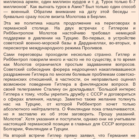
миллиона армян, один миллион курдов и т. д. Турок только 6-7
миллионов”. Как выгнать турок в Азию? Был только один способ
— военный. Обратим внимание на дату этой беседы —
буквально сразу после визита Молотова в Берлин.
Эта же политика нашла продолжение на переговорах в
германской столице. На двух встречах с Гитлером и
Риббентропом Молотов настойчиво требовал немецкой
поддержки в давлении на Турцию. Во-первых, в устройстве
советской военно-морской базы в Дарданеллах, во-вторых, в
пересмотре международного режима Проливов.
Сами переговоры проходили несколько странно. Гитлер и
Риббентроп говорили много и часто не по существу, в то время
как Молотов ограничился простым задаванием вопросов.
Советский собеседник фюрера недооценил накапливавшееся
раздражение Гитлера по многим болевым проблемам советско-
германских отношений, в частности, он неправильно оценил
возможное поведение Гитлера в финляндском вопросе. В
своей телеграмме Сталину он докладывал: “Большой интерес
Гитлера к тому, чтобы укрепить дружбу с СССР и договориться
о сферах влияния, налицо. Заметно также желание толкнуть
нас на Турцию, от которой Риббентроп хочет только
абсолютного нейтралитета. О Финляндии пока отмалчиваются,
но я заставлю их об этом заговорить. Прошу указаний.
Молотов”. Хотя указания и поступили, однако они не учитывали
настоящей германской позиции в главных для СССР вопросах:
Болгарии, Финляндии и Турции.
На второй встрече Гитлер прямо заявил, что Германия не