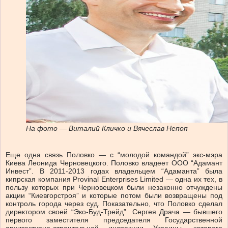
На фото — Виталий Кличко и Вячеслав Непоп
Еще одна связь Половко — с “молодой командой” экс-мэра
Киева Леонида Черновецкого. Половко владеет ООО “Адамант
Инвест”. В 2011-2013 годах владельцем “Адаманта” была
кипрская компания Provinal Enterprises Limited — одна их тех, в
пользу которых при Черновецком были незаконно отчуждены
акции “Киевгорстроя” и которые потом были возвращены под
контроль города через суд. Показательно, что Половко сделал
директором своей “Эко-Буд-Трейд” Сергея Драча — бывшего
первого заместителя председателя Государственной
архитектурно-строительной инспекции Украины, которого