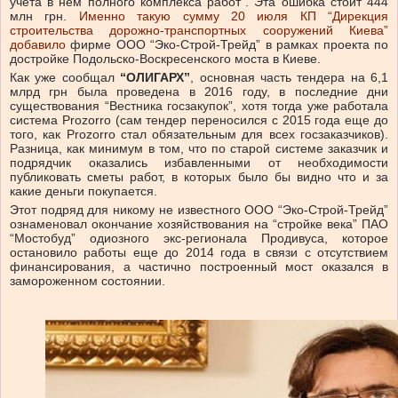
учета в нем полного комплекса работ”. Эта ошибка стоит 444
млн грн.
Именно такую сумму 20 июля КП “Дирекция
строительства дорожно-транспортных сооружений Киева”
добавило
фирме ООО “Эко-Строй-Трейд” в рамках проекта по
достройке Подольско-Воскресенского моста в Киеве.
Как уже сообщал
“ОЛИГАРХ
”
, основная часть тендера на 6,1
млрд грн была проведена в 2016 году, в последние дни
существования “Вестника госзакупок”, хотя тогда уже работала
система Prozorro (сам тендер переносился с 2015 года еще до
того, как Prozorro стал обязательным для всех госзаказчиков).
Разница, как минимум в том, что по старой системе заказчик и
подрядчик оказались избавленными от необходимости
публиковать сметы работ, в которых было бы видно что и за
какие деньги покупается.
Этот подряд для никому не известного ООО “Эко-Строй-Трейд”
ознаменовал окончание хозяйствования на “стройке века” ПАО
“Мостобуд” одиозного экс-регионала Продивуса, которое
остановило работы еще до 2014 года в связи с отсутствием
финансирования, а частично построенный мост оказался в
замороженном состоянии.