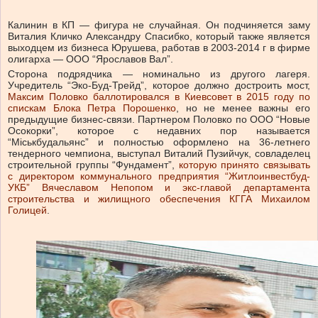
Калинин в КП — фигура не случайная. Он подчиняется заму
Виталия Кличко Александру Спасибко, который также является
выходцем из бизнеса Юрушева, работав в 2003-2014 г в фирме
олигарха — ООО “Ярославов Вал”.
Сторона подрядчика — номинально из другого лагеря.
Учредитель “Эко-Буд-Трейд”, которое должно достроить мост,
Максим Половко баллотировался в Киевсовет в 2015 году по
спискам Блока Петра Порошенко
, но не менее важны его
предыдущие бизнес-связи. Партнером Половко по ООО “Новые
Осокорки”, которое с недавних пор называется
“Міськбудальянс” и полностью оформлено на 36-летнего
тендерного чемпиона, выступал Виталий Пузийчук, совладелец
строительной группы “Фундамент”,
которую принято связывать
с директором коммунального предприятия “Житлоинвестбуд-
УКБ” Вячеславом Непопом и экс-главой департамента
строительства и жилищного обеспечения КГГА Михаилом
Голицей
.