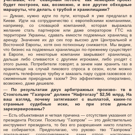
будет построен, как, возможно, и все другие обходные
маршруты, что делать с трубой и хранилищами?
— Думаю, нужно идти по пути, который я уже предлагал в
Киеве. Идти на сотрудничество с европейскими компаниями,
например, со словацкой компанией, которая выражала
желание стать партнером или даже оператором ГТС на
территории Украины, сдавать емкости подземных хранилищ в
аренду. Значение их до сих пор высоко для Центральной и
Восточной Европы, хотя оно потихоньку снижается. Мы видим,
что бизнес на подземных хранилищах по-прежнему существует
в Европе, но некоторые компании закрывают хранилища,
дальше либо сливаются с другими игроками, либо уходят с
этого рынка. Потребители говорят, а зачем нам хранить газ в
хранилище на случай пикового спроса в сезон, если можно
поднять телефонную трубку и заказать пару судов газовозов со
сжиженным природным газом? Это эффективно, оперативно,
возможно, даже дешевле.
—
По результатам двух арбитражных произво- тв в
Стокгольме “Газпром” должен “Нафтогазу” $2,56 млрд. На
ваш взгляд, почему затягивают с выплатой, какие-то
странные судебные иски, но при этом деньги
зарезервированы?
— Есть объективная и четкая причина — отсутствие указания от
президента России. Поскольку “Газпром” — это действительно
инструмент президента, то без его разрешения никто платить
не собирается. Предполагаю, что руково- тво “Газпрома”
докладывает: сопротивляемся, даем отпор, настроены