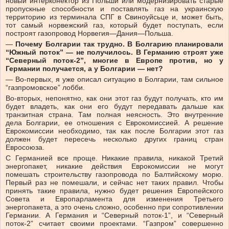
новый интерконектор из Польши или модернизировать старые
пропускные способности и поставлять газ на украинскую
территорию из терминала СПГ в Свиноуйсьце и, может быть,
тот самый норвежский газ, который будет поступать, если
построят газопровод Норвегия—Дания—Польша.
—
Почему Болгарии так трудно. В Болгарию планировали
“Южный поток” — не получилось. В Германию строят уже
“Северный поток-2”, многие в Европе против, но у
Германии получается, а у Болгарии — нет?
— Во-первых, я уже описал ситуацию в Болгарии, там сильное
“газпромовское” лобби.
Во-вторых, непонятно, как они этот газ будут получать, кто им
будет владеть, как они его будут передавать дальше как
транзитная страна. Там полная неясность. Это внутренние
дела Болгарии, ее отношения с Еврокомиссией. А решение
Еврокомиссии необходимо, так как после Болгарии этот газ
должен будет пересечь несколько других границ стран
Евросоюза.
С Германией все проще. Никакие правила, никакой Третий
энергопакет, никакие действия Еврокомиссии не могут
помешать строительству газопровода по Балтийскому морю.
Первый раз не помешали, и сейчас нет таких правил. Чтобы
принять такие правила, нужно будет решения Европейского
Совета и Европарламента для изменения Третьего
энергопакета, а это очень сложно, особенно при сопротивлении
Германии. А Германия и “Северный поток-1”, и “Северный
поток-2” считает своими проектами. “Газпром” совершенно