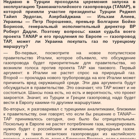
Недавно в Турции проходила церемония запуска в
эксплуатацию Трансанатолийского газопровода (TANAP), в
которой приняли участие президенты Турции Реджеп
Тайип Эрдоган, Азербайджана — Ильхам Алиев,
Украины — Петр Порошенко, премьер Болгарии Бойко
Борисов, генеральный исполнительный директор BP
Роберт Дадли. Поэтому вопросы: какая судьба всего
проекта ТANAP и его продления по Европе — газопровод
TAP, может ли Украина покупать газ по турецкому
маршруту?
— Во-первых, посмотрите на новое популистское
правительство Италии, которое объявило, что обсуждение
газопровода будет приоритетным для правительства, но
возникли голоса против проекта TAP как такового. Первый
аргумент: в Италии не растет спрос на природный газ.
Второй — прокладка нового трубопровода на юге Италии может
причинить вред окружающей среде. Эти два аргумента будут
обсуждаться в правительстве. Это означает, что TAP может и не
состояться. Шансы пока есть, но есть и вероятность, что проект
закроется. Значит, из Турции и Греции газопровод надо будет
вести в Европу какими-то другими маршрутами.
Во-вторых, я разговаривал с турецкими аналитиками, близкими
к правительству, они говорят, что если бы решение о TANAP—
TAP принималось сегодня, оно было бы отрицательным.
Поскольку в Европе не растет потребление газа, конкурировать
нужно будет с российским и сжиженным природным газом.
Поэтому в таких гигантских газопроводах из каспийского
региона, а может быть даже с Ближнего Востока, если к проекту