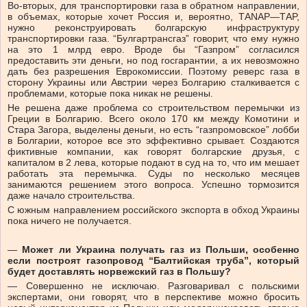
Во-вторых, для транспортировки газа в обратном направлении,
в объемах, которые хочет Россия и, вероятно, ТANAP—ТАP,
нужно реконструировать болгарскую инфраструктуру
транспортировки газа. “Булгартрансгаз” говорит, что ему нужно
на это 1 млрд евро. Вроде бы “Газпром” согласился
предоставить эти деньги, но под госгарантии, а их невозможно
дать без разрешения Еврокомиссии. Поэтому реверс газа в
сторону Украины или Австрии через Болгарию сталкивается с
проблемами, которые пока никак не решены.
Не решена даже проблема со строительством перемычки из
Греции в Болгарию. Всего около 170 км между Комотини и
Стара Загора, выделены деньги, но есть “газпромовское” лобби
в Болгарии, которое все это эффективно срывает. Создаются
фиктивные компании, как говорят болгарские друзья, с
капиталом в 2 лева, которые подают в суд на то, что им мешает
работать эта перемычка. Суды по несколько месяцев
занимаются решением этого вопроса. Успешно тормозится
даже начало строительства.
С южным направлением российского экспорта в обход Украины
пока ничего не получается.
—
Может ли Украина получать газ из Польши, особенно
если построят газопровод “Балтийская труба”, который
будет доставлять норвежский газ в Польшу?
— Совершенно не исключаю. Разговаривал с польскими
экспертами, они говорят, что в перспективе можно бросить