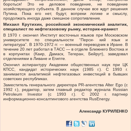
бороться! Это не деловое поведение, не поведение
хозяйствующего субъекта. В данном случае все ждут решения
Путина. Пока его нет, будут, вопреки логике и смыслу,
продолжать иногда даже смешное сопротивление.
Михаил Крутихин, российский экономический аналитик,
специалист по нефтегазовому рынку, историк-иранист
В 1970 г. окончил Институт восточных языков при Московском
университете по специальности “Перси- кий язык и
литература”. В 1970-1972 гг. — военный переводчик в Иране. В
течение 20 лет работал в ТАСС — в отделе Ближнего Востока и
в корпунктах (Каир, Дамаск, Тегеран, Бейрут), заведовал
отделениями в Ливане и Египте.
Окончил аспирантуру Академии общественных наук при ЦК
КПСС, кандидат исторических наук (1985 г.). С 1993 г.
занимается аналитикой нефтегазовых инвестиций в бывших
советских республиках.
Заместитель генерального директора PR-агентства Alter Ego (с
1992 г.), редактор, затем главный редактор журнала Russian
Petroleum Investor (с 1993 г.). С 2002 г. партнер
информационно-консалтингового агентства RusEnergy.
Александр КУРИЛЕНКО