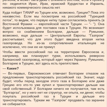
по- оединятся Иран, Ирак, иракский Курдистан и Израиль,
никакого коммерческого смысла нет.
Куда пойдет ТANAP из Турции или, возможно, Греции? Пока это
неизвестно. Если мы посмотрим на российский “Турецкий
поток”, то видим, что первую нитку турки согласились принять (в
Восточной Фракии — европейской части Турции. — “- “). Она
будет использована для поставок газа в Турцию. Но возникает
вопрос со снабжением Болгарии, дальше — Румынии,
возможно, еще дальше — Центральной Европы. “Газпром”
рассчитывает, что для этого будет введена вторая нитка
газопровода. Но из-за сопротивления итальянцев не
исключено, что они ее не примут.
Чтобы ввести российский газ на территорию Евросоюза и,
например, как планируют турки, использовать реверсно
Балканский газопровод, который идет через Украину, Румынию,
Болгарию в Турцию, вот здесь есть препятствия.
—
Какие?
— Во-первых, Еврокомиссия отвечает Болгарии отказом на
предложение транспортировать российский газ. Значит, надо
будет, чтобы перед заходом этого газа в Болгарию или даже
Грецию его кто-то уже купил и транспортировал дальше как
свой собственный. У Болгарии ничего не получается, там есть
“Булгаргаз”, но у него нет ни структур, ни опыта, ни денег, чтобы
покупать российский газ в Турции и дальше его
транспортировать. Туркам же “Газпром” продавать газ заранее
не собирается.