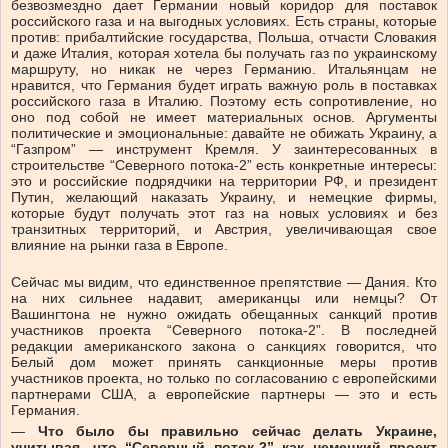
безвозмездно дает Германии новый коридор для поставок
российского газа и на выгодных условиях. Есть страны, которые
против: прибалтийские государства, Польша, отчасти Словакия
и даже Италия, которая хотела бы получать газ по украинскому
маршруту, но никак не через Германию. Итальянцам не
нравится, что Германия будет играть важную роль в поставках
российского газа в Италию. Поэтому есть сопротивление, но
оно под собой не имеет материальных основ. Аргументы
политические и эмоциональные: давайте не обижать Украину, а
“Газпром” — инструмент Кремля. У заинтересованных в
строительстве “Северного потока-2” есть конкретные интересы:
это и российские подрядчики на территории РФ, и президент
Путин, желающий наказать Украину, и немецкие фирмы,
которые будут получать этот газ на новых условиях и без
транзитных территорий, и Австрия, увеличивающая свое
влияние на рынки газа в Европе.
Сейчас мы видим, что единственное препятствие — Дания. Кто
на них сильнее надавит, американцы или немцы? От
Вашингтона не нужно ожидать обещанных санкций против
участников проекта “Северного потока-2”. В последней
редакции американского закона о санкциях говорится, что
Белый дом может принять санкционные меры против
участников проекта, но только по согласованию с европейскими
партнерами США, а европейские партнеры — это и есть
Германия.
—
Что было бы правильно сейчас делать Украине,
учитывая, что “Северный поток-2” как немецкий проект